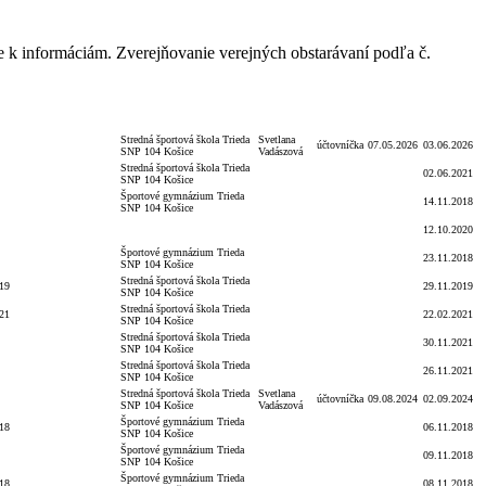
e k informáciám. Zverejňovanie verejných obstarávaní podľa č.
a
Dodávateľ/Druhá
Podpis
Dátum
Dátum
Objednávateľ
Podpis
a
zmluvná strana
funkcia
úhrady
zverejnenia
Stredná športová škola Trieda
Svetlana
účtovníčka
07.05.2026
03.06.2026
SNP 104 Košice
Vadászová
Stredná športová škola Trieda
02.06.2021
SNP 104 Košice
Športové gymnázium Trieda
14.11.2018
SNP 104 Košice
12.10.2020
Športové gymnázium Trieda
23.11.2018
SNP 104 Košice
Stredná športová škola Trieda
19
29.11.2019
SNP 104 Košice
Stredná športová škola Trieda
21
22.02.2021
SNP 104 Košice
Stredná športová škola Trieda
30.11.2021
SNP 104 Košice
Stredná športová škola Trieda
26.11.2021
SNP 104 Košice
Stredná športová škola Trieda
Svetlana
účtovníčka
09.08.2024
02.09.2024
SNP 104 Košice
Vadászová
Športové gymnázium Trieda
18
06.11.2018
SNP 104 Košice
Športové gymnázium Trieda
09.11.2018
SNP 104 Košice
Športové gymnázium Trieda
18
08.11.2018