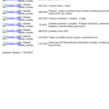
malého rozsahu
VO: Zákazka
182/2021
Výmena okien v škole
malého rozsahu
VO: Zákazka
Výmena / oprava osvetlenia telocvičniach Strednej športovej š
208/2020
malého rozsahu
Trieda SNP 104, Košice
VO: Zákazka
262/2020
Výmena osvetlenia v triedach - I.etapa
malého rozsahu
VO: Zákazka
Literárne pomôcky k projektu "Podpora čitateľskej, matematic
79/2021
malého rozsahu
finančnej a prírodovednej gramotnosti
VO: Zákazka
588/2019
Lyžiarsky kurz 2020
malého rozsahu
VO: Zákazka
218/2020
Traktor na údržbu plochy ihriska s príslušenstvom
malého rozsahu
VO: Zákazka
Zhotovenie PD Rekonštrukcia školského internátu, Stredná š
135/2019
malého rozsahu
škola Košice
zobrazené záznamy: 1-20/19635