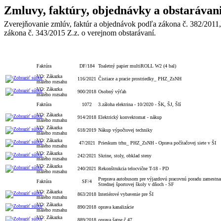
Zmluvy, faktúry, objednávky a obstarávan
Zverejňovanie zmlúv, faktúr a objednávok podľa zákona č. 382/2011,
zákona č. 343/2015 Z.z. o verejnom obstarávaní.
Typ
Číslo
Popis
Faktúra
DF/184
Toaletný papier multiROLL W2 (4 bal)
VO: Zákazka
116/2021
Čistiace a pracie prostriedky_ PHZ_ZsNH
malého rozsahu
VO: Zákazka
900/2018
Osobný výťah
malého rozsahu
Faktúra
1072
3.záloha elektrina - 10/2020 - ŠK, ŠJ, ŠIí
VO: Zákazka
914/2018
Elektrický konvektomat - nákup
malého rozsahu
VO: Zákazka
618/2019
Nákup výpočtovej techniky
malého rozsahu
VO: Zákazka
47/2021
Prieskum trhu_ PHZ_ZsNH - Oprava počítačovej siete v ŠI
malého rozsahu
VO: Zákazka
242/2021
Skrine, stoly, obklad steny
malého rozsahu
VO: Zákazka
240/2021
Rekonštrukcia telocvične T-18 - PD
malého rozsahu
Preprava autobusom pre výjazdovú pracovnú poradu zamestn
Faktúra
SF/4
Strednej športovej školy v dňoch - SF
VO: Zákazka
863/2018
Interiérové vybavenie pre ŠI
malého rozsahu
VO: Zákazka
890/2018
oprava kanalizácie
malého rozsahu
VO: Zákazka
889/2018
oprava šatne č.47