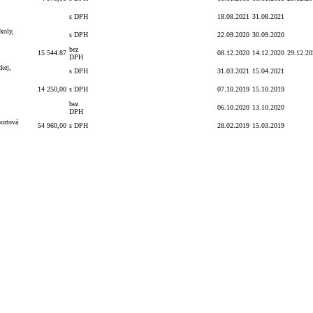
s DPH
18.08.2021
31.08.2021
koly,
s DPH
22.09.2020
30.09.2020
bez
15 544.87
08.12.2020
14.12.2020
29.12.20
DPH
kej,
s DPH
31.03.2021
15.04.2021
14 250,00
s DPH
07.10.2019
15.10.2019
bez
06.10.2020
13.10.2020
DPH
portová
54 960,00
s DPH
28.02.2019
15.03.2019