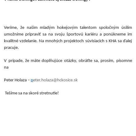
Veríme, že našim mladým hokejovým talentom spoločným úsilím
umožníme pripraviť sa na svoju športovú kariéru a ponúkneme im
kvalitné vzdelanie. Na mnohých projektoch súvisiacich s KHA sa ďalej
pracuje.
V prípade, že máte doplňujúce otázky, obráťte sa, prosím, písomne
na
Peter Holaza –
p
eter.holaza@hckosice.sk
Tešíme sa na skoré stretnutie!