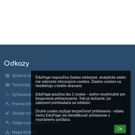
Odkazy
Správca obsahu
EduPage nepoužíva žiadne reklamné, analytické alebo 
iné súkromie ohrozujúce cookies. Žiadne cookies sa 
Technická podpora
nezdieľajú s tretími stranami.

Vyhlásenie o prístupnosti
EduPage používa iba 2 cookie – jedno nevyhnutné pre 
fungovanie prihlasovania. Toto je dočasné, po 
zatvorení prehliadača sa odstráni.

Právne informácie
Druhé cookie zvyšuje bezpečnosť prihlásenia - vďaka 
Zásady ochrany osobných údajov
nemu EduPage vie identifikovať prihlásenie z 
neznámeho počítača.
Údaje o prevádzkovateľovi
Ok
Mapa stránok