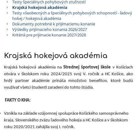
Testy špeciálnych pohybových zručností
Krajská hokejová akadémia
Testy všeobecných a špeciálnych pohybových schopností - ľadový
hokej / hokejová akadémia
Dokumenty potrebné k prijímaciemu konanie
Výsledky prijímacieho konania 2026/2027
Kritériá pre prijímacie konanie 2027/2028
Krajská hokejová akadémia
Krajská hokejová akadémia na
Strednej športovej škole
v Košiciach
otvára v školskom roku 2024/2025 svoj V. ročník a HC Košice, ako
hrdý partner akadémie prináša množstvo benefitov, ktoré budú
využívať všetci študenti zaradení do tohto štúdia.
FAKTY O KHA:
Vznikla na základe vzájomnej spolupráce Košického samosprávneho
kraja, Slovenského zväzu ľadového hokeja a HC Košice a v školskom
roku 2020/2021 zahájila svoj I. ročník.