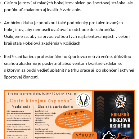
Cieľom je rozvíjať mladých hokejistov nielen po športovej stránke, ale
ponúknuť chalanom aj kvalitné vzdelanie.
Ambíciou klubu je ponúknuť také podmienky pre talentovaných
hokejistov, aby nemuseli uvažovať o odchode do zahraničia.
Usilujeme sa, aby sa prvou voľbou tých najtalentovanejších v celom
kraji stala Hokejová akadémia v Košiciach.
Keďže ani kariéra profesionálneho športovca netrvá večne, dôležitou
snahou akadémie je poskytnúť absolventom kvalitné vzdelanie,
s ktorým sa budú vedieť uplatniť na trhu práce aj po skončení aktívnej
športovej činnosti.