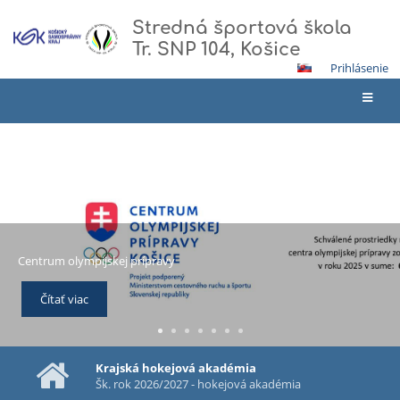
Stredná športová škola
Tr. SNP 104, Košice
Prihlásenie
Hlavná
stránka
Krajská hokejová akadémia
Šk. rok 2026/2027 - hokejová akadémia