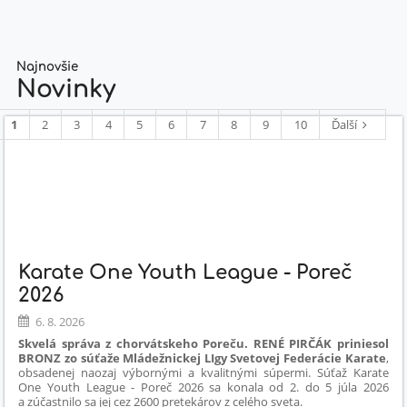
Najnovšie
Novinky
1
2
3
4
5
6
7
8
9
10
Ďalší
Karate One Youth League - Poreč
2026
6. 8. 2026
Skvelá správa z chorvátskeho Poreču. RENÉ PIRČÁK priniesol
BRONZ zo súťaže Mládežnickej LIgy Svetovej Federácie Karate
,
obsadenej naozaj výbornými a kvalitnými súpermi. Súťaž Karate
One Youth League - Poreč 2026 sa konala od 2. do 5 júla 2026
a zúčastnilo sa jej cez 2600 pretekárov z celého sveta.