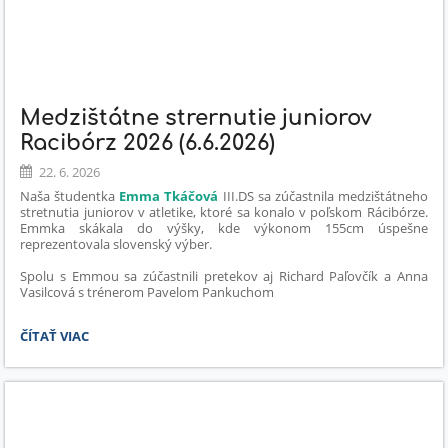
Medzištátne strernutie juniorov
Racibórz 2026 (6.6.2026)
22. 6. 2026
Naša študentka
Emma Tkáčová
III.DS sa zúčastnila medzištátneho
stretnutia juniorov v atletike, ktoré sa konalo v poľskom Rácibórze.
Emmka skákala do výšky, kde výkonom 155cm úspešne
reprezentovala slovenský výber.
Spolu s Emmou sa zúčastnili pretekov aj Richard Paľovčík a Anna
Vasilcová s trénerom Pavelom Pankuchom
MEDZIŠTÁTNE
ČÍTAŤ VIAC
STRERNUTIE
JUNIOROV
RACIBÓRZ
2026
(6.6.2026):