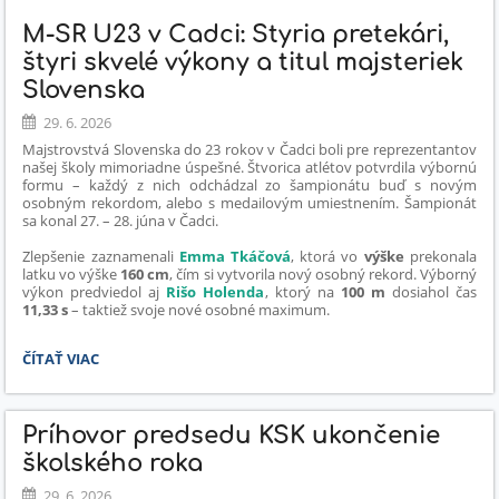
M-SR U23 v Čadci: Štyria pretekári,
štyri skvelé výkony a titul majsteriek
Slovenska
29. 6. 2026
Majstrovstvá Slovenska do 23 rokov v Čadci boli pre reprezentantov
našej školy mimoriadne úspešné. Štvorica atlétov potvrdila výbornú
formu – každý z nich odchádzal zo šampionátu buď s novým
osobným rekordom, alebo s medailovým umiestnením. Šampionát
sa konal 27. – 28. júna v Čadci.
Zlepšenie zaznamenali
Emma Tkáčová
, ktorá vo
výške
prekonala
latku vo výške
160 cm
, čím si vytvorila nový osobný rekord. Výborný
výkon predviedol aj
Rišo Holenda
, ktorý na
100 m
dosiahol čas
11,33 s
– taktiež svoje nové osobné maximum.
M-
ČÍTAŤ VIAC
SR
U23
V
Príhovor predsedu KSK ukončenie
ČADCI:
ŠTYRIA
školského roka
PRETEKÁRI,
29. 6. 2026
ŠTYRI