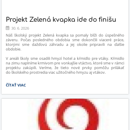
Projekt Zelená kvapka ide do finišu
30. 6. 2026
Náš školský projekt Zelená kvapka sa pomaly blíži do úspešného
záveru. Počas posledného obdobia sme dokončili viaceré práce,
ktorými sme dažďovú záhradu a jej okolie pripravili na ďalšie
obdobie.
V areáli školy sme osadili hmyzí hotel a kŕmidlo pre vtáky. Kŕmidlo
na zimu naplníme krmivom pre vonkajšie vtáctvo, ktoré sme v rámci
projektu zakúpili. Veríme, že tieto nové prvky pomôžu prilákať
do školského prostredia viac užitočného hmyzu aj vtákov.
PROJEKT
ČÍTAŤ VIAC
ZELENÁ
KVAPKA
IDE
DO
FINIŠU: