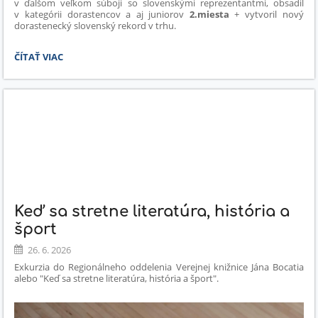
v ďalšom veľkom súboji so slovenskými reprezentantmi, obsadil
v kategórii dorastencov a aj juniorov
2.miesta
+ vytvoril nový
dorastenecký slovenský rekord v trhu.
MAJSTROVSTVÁ
ČÍTAŤ VIAC
SLOVENSKA
DORASTENCOV
A
JUNIOROV:
Keď sa stretne literatúra, história a
šport
26. 6. 2026
Exkurzia do Regionálneho oddelenia Verejnej knižnice Jána Bocatia
alebo "Keď sa stretne literatúra, história a šport".