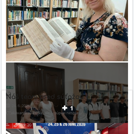
Náš team pred súťažou
24. 6. 2026
1
Očakávania sú velľké, ale aj súperi nespia …