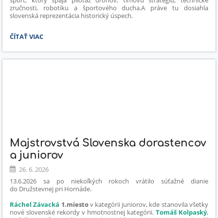
zručnosti, robotiku a športového ducha.
A práve tu dosiahla
slovenská reprezentácia historický úspech.
SLOVENSKO
ČÍTAŤ VIAC
NA
WMF
2026
V
BOLOGNI
PREPÍSALO
HISTÓRIU
DRONOVÉHO
FUTBALU!:
Majstrovstvá Slovenska dorastencov
a juniorov
26. 6. 2026
13.6.2026 sa po niekoľkých rokoch vrátilo súťažné dianie
do Družstevnej pri Hornáde.
Ráchel Závacká
1.miesto
v kategórii juniorov, kde stanovila všetky
nové slovenské rekordy v hmotnostnej kategórii.
Tomáš Kolpaský
,