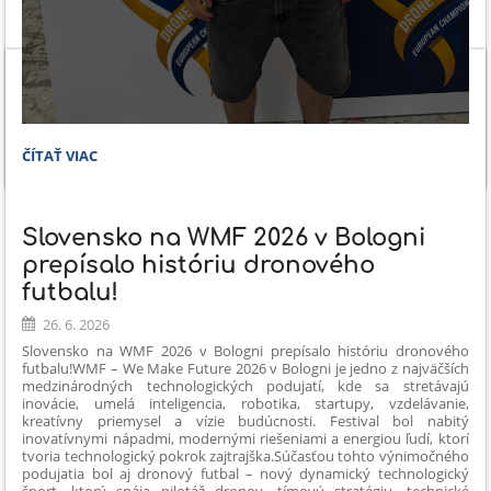
WE
ČÍTAŤ VIAC
MAKE
FUTURE
2026:
Slovensko na WMF 2026 v Bologni
prepísalo históriu dronového
futbalu!
26. 6. 2026
Slovensko na WMF 2026 v Bologni prepísalo históriu dronového
futbalu!
WMF – We Make Future 2026 v Bologni je jedno z najväčších
medzinárodných technologických podujatí, kde sa stretávajú
inovácie, umelá inteligencia, robotika, startupy, vzdelávanie,
kreatívny priemysel a vízie budúcnosti. Festival bol nabitý
inovatívnymi nápadmi, modernými riešeniami a energiou ľudí, ktorí
tvoria technologický pokrok zajtrajška.
Súčasťou tohto výnimočného
podujatia bol aj dronový futbal – nový dynamický technologický
šport, ktorý spája pilotáž dronov, tímovú stratégiu, technické