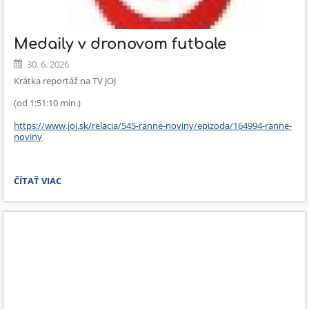
Medaily v dronovom futbale
30. 6. 2026
Krátka reportáž na TV JOJ
(od 1:51:10 min.)
https://www.joj.sk/relacia/545-ranne-noviny/epizoda/164994-ranne-
noviny
MEDAILY
ČÍTAŤ VIAC
V
DRONOVOM
FUTBALE: