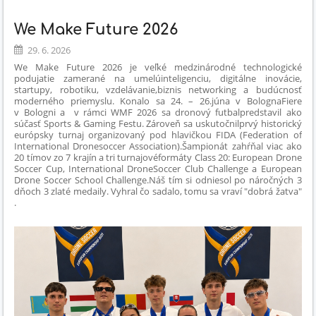
We Make Future 2026
29. 6. 2026
We Make Future 2026 je veľké medzinárodné technologické
podujatie zamerané na umelúinteligenciu, digitálne inovácie,
startupy, robotiku, vzdelávanie,
biznis networking a budúcnosť
moderného priemyslu. Konalo sa 24. – 26.
júna v BolognaFiere
v Bologni a v rámci WMF 2026 sa dronový futbal
predstavil ako
súčasť Sports & Gaming Festu. Zároveň sa uskutočnil
prvý historický
európsky turnaj organizovaný pod hlavičkou FIDA (
Federation of
International Dronesoccer Association).
Šampionát zahŕňal viac ako
20 tímov zo 7 krajín a tri turnajové
formáty Class 20: European Drone
Soccer Cup, International Drone
Soccer Club Challenge a European
Drone Soccer School Challenge.
Náš tím si odniesol po náročných 3
dňoch 3 zlaté medaily. Vyhral čo sa
dalo, tomu sa vraví "dobrá žatva"
.