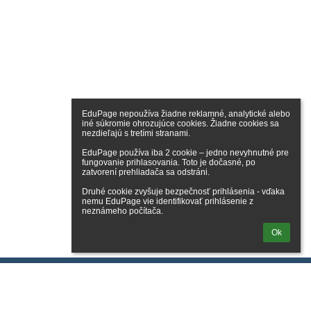
EduPage nepoužíva žiadne reklamné, analytické alebo 
iné súkromie ohrozujúce cookies. Žiadne cookies sa 
nezdieľajú s tretími stranami.

EduPage používa iba 2 cookie – jedno nevyhnutné pre 
fungovanie prihlasovania. Toto je dočasné, po 
zatvorení prehliadača sa odstráni.

Druhé cookie zvyšuje bezpečnosť prihlásenia - vďaka 
nemu EduPage vie identifikovať prihlásenie z 
neznámeho počítača.
Ok
lásenie