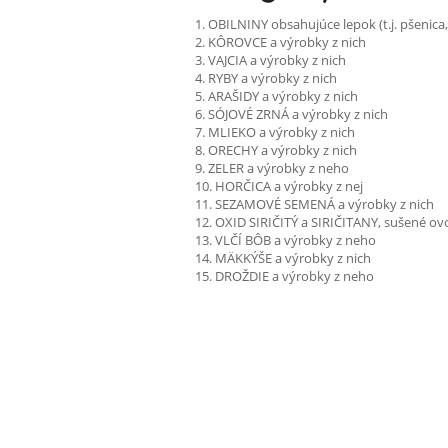
1. OBILNINY obsahujúce lepok (t.j. pšenica,
2. KÔROVCE a výrobky z nich
3. VAJCIA a výrobky z nich
4. RYBY a výrobky z nich
5. ARAŠIDY a výrobky z nich
6. SÓJOVÉ ZRNÁ a výrobky z nich
7. MLIEKO a výrobky z nich
8. ORECHY a výrobky z nich
9. ZELER a výrobky z neho
10. HORČICA a výrobky z nej
11. SEZAMOVÉ SEMENÁ a výrobky z nich
12. OXID SIRIČITÝ a SIRIČITANY, sušené o
13. VLČÍ BÔB a výrobky z neho
14. MÄKKÝŠE a výrobky z nich
15. DROŽDIE a výrobky z neho