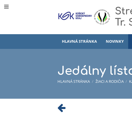
Str
Tr.
HLAVNÁ STRÁNKA
NOVINKY
Jedálny líst
HLAVNÁ STRÁNKA
/
ŽIACI A RODIČIA
/
K
Jedálny
lístok