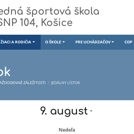
edná športová škola
 SNP 104, Košice
ŽIACI A RODIČIA
O ŠKOLE
PRE UCHÁDZAČOV
COP
ok
AŽDODENNÉ ZÁLEŽITOSTI
/
JEDÁLNY LÍSTOK
9. august
Nedeľa