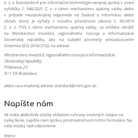
Z. z. o štandardoch pre informačné technológie verejnej správy v znení
vyhlášky č. 546/2021 Z. z. v rámci mechanizmu spätnej väzby alebo
v prípade neuspokojivej odpovede na žiadosť o informáciu alebo
obsah, ktorý je vyňatý z rozsahu pôsobnosti zákona č. 95/2019
Z. z. o ITVS v rámci mechanizmu spätnej väzby, sa môžete obrátiť
na Ministerstvo investícií, regionálneho rozvoja a informatizácie
Slovenskej republiky, ako na subjekt poverený presadzovaním
Smernice (EÚ) 2016/2102, na adrese:
Ministerstvo investícií, regionálneho rozvoja a informatizácie
Slovenskej republiky
Pribinova 25
811 09 Bratislava
alebo na e-mailovej adrese: standard@mirri.gov.sk.
Napíšte nám
Ak máte akékoľvek otázky ohľadom ochrany osobných údajov na
našej škole, napíšte nám správu prostredníctvom tohto formulára. Na
vaše otázky radi odpovieme.
Meno: