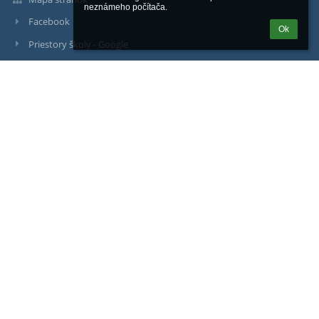
neznámeho počítača.
Facebook
Ok
Priestory školy - Google
Kontakty
Stredná športová škola, Tr. SNP 104, Košice
skola@ssske.sk
+421 055 6415 138
040 11 Košice
Košice
Slovakia
IČO: 00521965
www.ssske.sk
https://www.facebook.com/Stredná-športová-škola-Košice-Tr-
SNP-104-578072669308382/
https://www.youtube.com/channel/UC0HPccYO_CRTF_veAODe6DA