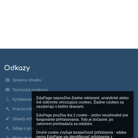
Odkazy
Správca obsahu
Technická podpora
EduPage nepoužíva žiadne reklamné, analytické alebo 
Vyhlásenie o prístupnosti
iné súkromie ohrozujúce cookies. Žiadne cookies sa 
nezdieľajú s tretími stranami.

Právne informácie
EduPage používa iba 2 cookie – jedno nevyhnutné pre 
Zásady ochrany osobných údajov
fungovanie prihlasovania. Toto je dočasné, po 
zatvorení prehliadača sa odstráni.

Údaje o prevádzkovateľovi
Druhé cookie zvyšuje bezpečnosť prihlásenia - vďaka 
nemu EduPage vie identifikovať prihlásenie z 
Mapa stránok