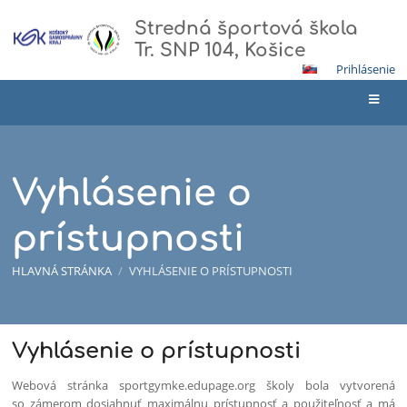
Stredná športová škola
Tr. SNP 104, Košice
Prihlásenie
Vyhlásenie o
prístupnosti
HLAVNÁ STRÁNKA
/
VYHLÁSENIE O PRÍSTUPNOSTI
Vyhlásenie
Vyhlásenie o prístupnosti
o
Webová stránka sportgymke.edupage.org školy bola vytvorená
prístupnosti
so zámerom dosiahnuť maximálnu prístupnosť a použiteľnosť a má