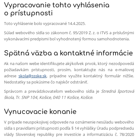
Vypracovanie tohto vyhlásenia
o prístupnosti
Toto vyhlásenie bolo vypracované 14.4.2025.
Súlad webového sídla so zákonom č. 95/2019 Z. z. o ITVS a príslušnými
vykonávacími predpismi bol vyhodnotený formou samohodnotenia.
Spätná väzba a kontaktné informácie
Ak na našom webe identifikujete akýkoľvek prvok, ktorý nezodpovedá
požiadavkám prístupnosti, prosím, kontaktujte nás na e-mailovej
adrese
skola@ssske.sk
, prípadne využite kontaktný formulár nižšie.
Nedostatky sa pokúsime čo najskôr odstrániť.
Správcom a prevádzkovateľom webového sídla je
Stredná športová
škola, Tr. SNP 104, Košice, 040 11 Košice, Košice
.
Vynucovacie konanie
V prípade neuspokojivej odpovede na oznámenie nesúladu webového
sídla s pravidlami prístupnosti podľa § 14 vyhlášky Úradu podpredsedu
vlády Slovenskej republiky pre investície a informatizáciu č. 78/2020