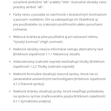
označené atribútmi "alt" a/alebo "title". Ilustračné obrázky nesú
prázdny atribút "alt".
Farby textu a pozadia sú navrhnuté s dostatočným kontrastom
a jasovým rozdielom, čím sa zabezpečuje ich čitateľnosť aj
pre používateľov so zrakovým postihnutím alebo poruchami
vnímania.
Webová stránka je plne použiteľná aj pri nastavení režimu
"Vysoký kontrast" (High contrast).
Niektoré obrázky nesúce informácie nemajú alternatívny text
[Kritérium úspešnosti 1.1.1 Netextový obsah]
Videozáznamy (nahraté vopred) neobsahujú titulky [Kritérium
úspešnosti 1.2.2 Titulky (nahraté vopred)]
Niektoré formuláre obsahujú stavové správy, ktoré nie sú
zamerateľné asistenčnými technológiami [Kritérium úspešnosti
4.1.2 Stavové správy]
Niektoré stránky obsahujú prvky, ktoré nespĺňajú požiadavky
na správnu syntax značkovacieho jazyka [Kritérium úspešnosti
4.1.1 Syntaktická analýza]