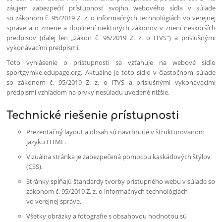
záujem zabezpečiť prístupnosť svojho webového sídla v súlade
so zákonom č. 95/2019 Z. z. o informačných technológiách vo verejnej
správe a o zmene a doplnení niektorých zákonov v znení neskorších
predpisov (ďalej len „zákon č. 95/2019 Z. z. o ITVS“) a príslušnými
vykonávacími predpismi.
Toto vyhlásenie o prístupnosti sa vzťahuje na webové sídlo
sportgymke.edupage.org. Aktuálne je toto sídlo v čiastočnom súlade
so zákonom č. 95/2019 Z. z. o ITVS a príslušnými vykonávacími
predpismi vzhľadom na prvky nesúladu uvedené nižšie.
Technické riešenie prístupnosti
Prezentačný layout a obsah sú navrhnuté v štrukturovanom
jazyku HTML.
Vizuálna stránka je zabezpečená pomocou kaskádových štýlov
(CSS).
Stránky spĺňajú štandardy tvorby prístupného webu v súlade
so 
zákonom č. 95/2019 Z. z. o informačných technológiách 
vo verejnej správe.
Všetky obrázky a fotografie s obsahovou hodnotou sú