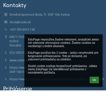
Kontakty
Stredná športová škola, Tr. SNP 104, Košice
skola@ssske.sk
+421 055 6415 138
040 11 Košice
EduPage nepoužíva žiadne reklamné, analytické alebo 
Košice
iné súkromie ohrozujúce cookies. Žiadne cookies sa 
Slovakia
nezdieľajú s tretími stranami.

IČO: 00521965
EduPage používa iba 2 cookie – jedno nevyhnutné pre 
fungovanie prihlasovania. Toto je dočasné, po 
zatvorení prehliadača sa odstráni.

www.ssske.sk
Druhé cookie zvyšuje bezpečnosť prihlásenia - vďaka 
https://www.facebook.com/Stredná-športová-škola-Košice-Tr-
nemu EduPage vie identifikovať prihlásenie z 
SNP-104-578072669308382/
neznámeho počítača.
https://www.youtube.com/channel/UC0HPccYO_CRTF_veAODe6DA
Ok
Prihlásenie
Prihlásiť sa cez EduPage účet