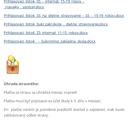
Prihlasovaci_listok_SS_-_internat_15-19_rokov_-
_(ranajky__verece).docx
Prihlasovaci_listok_SS_na_dietne_stravovanie_-_SS_-_15-19_rokov.docx
Prihlasovaci_listok_Sukr.zakl.skola_-_dietne_stravovanie.docx
Prihlasovaci_listok_ZS_internat_11-15_rokov.docx
Prihlasovaci_listok__-_Sukromna_zakladna_skola.docx
Úhrada stravného:
Platba za stravu sa uhrádza mesiac vopred!
Platba musí byť pripísaná na účet školy k 5. dňu v mesiaci.
Pri platbe neskôr je potrebné predložiť doklad o zaplatení, inak bude
zablokovaný odber stravy.