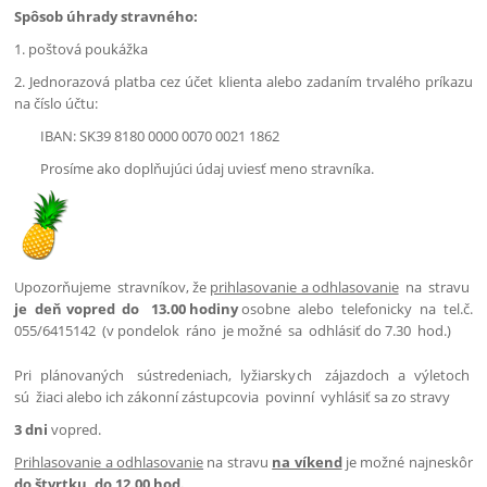
Spôsob úhrady stravného:
1. poštová poukážka
2. Jednorazová platba cez účet klienta alebo zadaním trvalého príkazu
na číslo účtu:
IBAN: SK39 8180 0000 0070 0021 1862
Prosíme ako doplňujúci údaj uviesť meno stravníka.
Upozorňujeme stravníkov, že
prihlasovanie a odhlasovanie
na stravu
je deň
vopred do 13.00 hodiny
osobne alebo telefonicky na tel.č.
055/6415142 (v pondelok ráno je možné sa odhlásiť do 7.30 hod.)
Pri plánovaných sústredeniach, lyžiarskych zájazdoch a výletoch
sú žiaci alebo ich zákonní zástupcovia povinní vyhlásiť sa zo stravy
3 dni
vopred.
Prihlasovanie a odhlasovanie
na stravu
na víkend
je možné najneskôr
do štvrtku, do 12.00 hod.