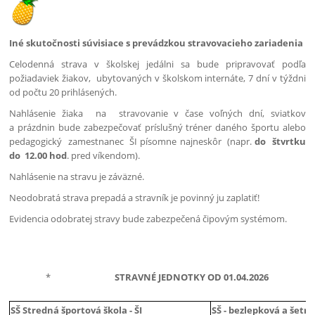
Iné skutočnosti súvisiace s prevádzkou stravovacieho zariadenia
Celodenná strava v školskej jedálni sa bude pripravovať podľa
požiadaviek žiakov, ubytovaných v školskom internáte, 7 dní v týždni
od počtu 20 prihlásených.
Nahlásenie žiaka na stravovanie v čase voľných dní, sviatkov
a prázdnin bude zabezpečovať príslušný tréner daného športu alebo
pedagogický zamestnanec ŠI písomne najneskôr (napr.
do štvrtku
do 12.00 hod
. pred víkendom).
Nahlásenie na stravu je záväzné.
Neodobratá strava prepadá a stravník je povinný ju zaplatiť!
Evidencia odobratej stravy bude zabezpečená čipovým systémom.
*
STRAVNÉ JEDNOTKY OD 01.04.2026
SŠ Stredná športová škola - ŠI
SŠ - bezlepková a šetri