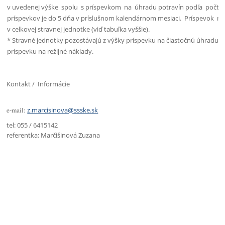
v uvedenej výške spolu s príspevkom na úhradu potravín podľa počtu 
príspevkov je do 5 dňa v príslušnom kalendárnom mesiaci. Príspevok na 
v celkovej stravnej jednotke (viď tabuľka vyššie).
* Stravné jednotky pozostávajú z výšky príspevku na čiastočnú úhradu n
príspevku na režijné náklady.
Kontakt / Informácie
e-mail:
z.marcisinova@ssske.sk
tel: 055 / 6415142
referentka: Marčišinová Zuzana