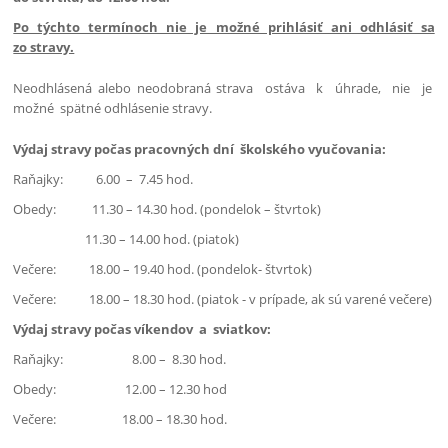
Po týchto termínoch nie je možné prihlásiť ani odhlásiť sa
zo stravy.
Neodhlásená alebo neodobraná strava ostáva k úhrade, nie je
možné spätné odhlásenie stravy.
Výdaj stravy počas pracovných dní školského vyučovania:
Raňajky: 6.00 – 7.45 hod.
Obedy: 11.30 – 14.30 hod. (pondelok – štvrtok)
11.30 – 14.00 hod. (piatok)
Večere: 18.00 – 19.40 hod. (pondelok- štvrtok)
Večere: 18.00 – 18.30 hod. (piatok - v prípade, ak sú varené večere)
Výdaj stravy počas víkendov a sviatkov:
Raňajky: 8.00 – 8.30 hod.
Obedy: 12.00 – 12.30 hod
Večere: 18.00 – 18.30 hod.