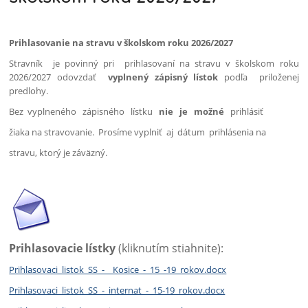
Prihlasovanie na stravu v školskom roku 2026/2027
Stravník je povinný pri prihlasovaní na stravu v školskom roku
2026/2027 odovzdať
vyplnený zápisný lístok
podľa priloženej
predlohy.
Bez vyplneného zápisného lístku
nie je možné
prihlásiť
žiaka na stravovanie. Prosíme vyplniť aj dátum prihlásenia na
stravu, ktorý je záväzný.
Prihlasovacie lístky
(kliknutím stiahnite):
Prihlasovaci_listok_SS_-__Kosice_-_15_-19_rokov.docx
Prihlasovaci_listok_SS_-_internat_-_15-19_rokov.docx