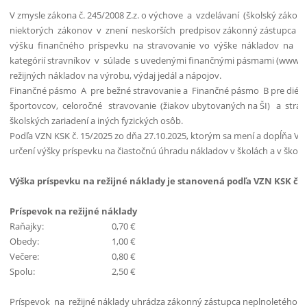
V zmysle zákona č. 245/2008 Z.z. o výchove a vzdelávaní (školský záko
niektorých zákonov v znení neskorších predpisov zákonný zástupca di
výšku finančného príspevku na stravovanie vo výške nákladov na ná
kategórií stravníkov v súlade s uvedenými finančnými pásmami (www.m
režijných nákladov na výrobu, výdaj jedál a nápojov.
Finančné pásmo A pre bežné stravovanie a Finančné pásmo B pre diétne
športovcov, celoročné stravovanie (žiakov ubytovaných na ŠI) a stra
školských zariadení a iných fyzických osôb.
Podľa VZN KSK č. 15/2025 zo dňa 27.10.2025, ktorým sa mení a dopĺňa VZ
určení výšky príspevku na čiastočnú úhradu nákladov v školách a v škols
Výška príspevku na režijné náklady je stanovená podľa VZN KSK č.
Príspevok na režijné náklady
Raňajky:
0,70 €
Obedy:
1,00 €
Večere:
0,80 €
Spolu:
2,50 €
Príspevok na režijné náklady uhrádza zákonný zástupca neplnoletého ži