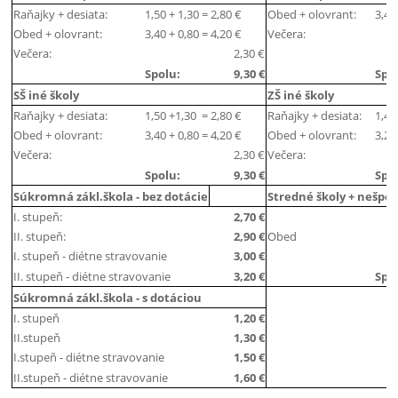
Raňajky + desiata:
1,50 + 1,30 = 2,80 €
Obed + olovrant:
3,4
Obed + olovrant:
3,40 + 0,80 = 4,20 €
Večera:
Večera:
2,30 €
Spolu:
9,30 €
Spo
SŠ iné školy
ZŠ iné školy
Raňajky + desiata:
1,50 +1,30 = 2,80 €
Raňajky + desiata:
1,4
Obed + olovrant:
3,40 + 0,80 = 4,20 €
Obed + olovrant:
3,2
Večera:
2,30 €
Večera:
Spolu:
9,30 €
Spo
Súkromná zákl.škola - bez dotácie
Stredné školy + nešpo
I. stupeň:
2,70 €
II. stupeň:
2,90 €
Obed
I. stupeň - diétne stravovanie
3,00 €
II. stupeň - diétne stravovanie
3,20 €
Spo
Súkromná zákl.škola - s dotáciou
I. stupeň
1,20 €
II.stupeň
1,30 €
I.stupeň - diétne stravovanie
1,50 €
II.stupeň - diétne stravovanie
1,60 €