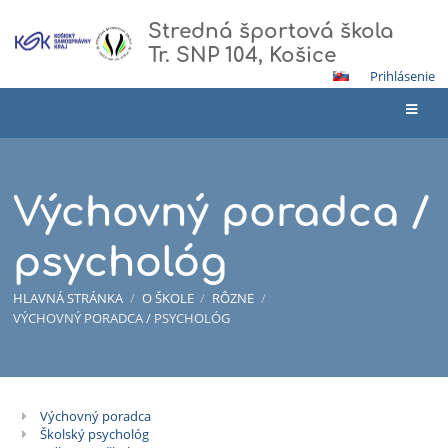
Stredná športová škola
Tr. SNP 104, Košice
Prihlásenie
Výchovný poradca /
psychológ
HLAVNÁ STRÁNKA
/
O ŠKOLE
/
RÔZNE
/
VÝCHOVNÝ PORADCA / PSYCHOLÓG
Výchovný poradca
Výchovný
Školský psychológ