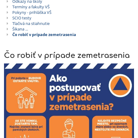
poradca
Odkazy na školy
Termíny a fakulty VŠ
/
Pokyny - prihláška VŠ
SCIO testy
psychológ
Tlačivá na stiahnutie
Šikana ...
Čo robiť v prípade zemetrasenia
Čo robiť v prípade zemetrasenia