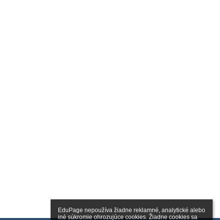
EduPage nepoužíva žiadne reklamné, analytické alebo 
iné súkromie ohrozujúce cookies. Žiadne cookies sa 