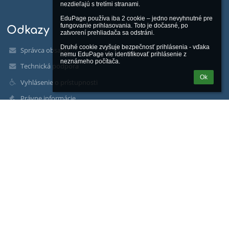
nezdieľajú s tretími stranami.

EduPage používa iba 2 cookie – jedno nevyhnutné pre 
fungovanie prihlasovania. Toto je dočasné, po 
Odkazy
zatvorení prehliadača sa odstráni.

Druhé cookie zvyšuje bezpečnosť prihlásenia - vďaka 
Správca obsahu
nemu EduPage vie identifikovať prihlásenie z 
neznámeho počítača.
Technická podpora
Ok
Vyhlásenie o prístupnosti
Právne informácie
Zásady ochrany osobných údajov
Údaje o prevádzkovateľovi
Mapa stránok
Facebook
Priestory školy - Google
Kontakty
Stredná športová škola, Tr. SNP 104, Košice