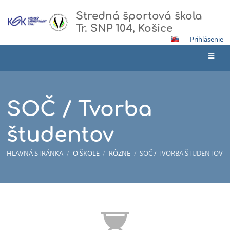
Stredná športová škola
Tr. SNP 104, Košice
Prihlásenie
SOČ / Tvorba
študentov
HLAVNÁ STRÁNKA
/
O ŠKOLE
/
RÔZNE
/
SOČ / TVORBA ŠTUDENTOV
SOČ
/