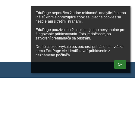
EduPage nepoužíva žiadne reklamné, analytické alebo 
iné súkromie ohrozujúce cookies. Žiadne cookies sa 
nezdieľajú s tretími stranami.

EduPage používa iba 2 cookie – jedno nevyhnutné pre 
fungovanie prihlasovania. Toto je dočasné, po 
zatvorení prehliadača sa odstráni.

Druhé cookie zvyšuje bezpečnosť prihlásenia - vďaka 
nemu EduPage vie identifikovať prihlásenie z 
neznámeho počítača.
Ok
Odkazy
Správca obsahu
Technická podpora
Vyhlásenie o prístupnosti
Právne informácie
Zásady ochrany osobných údajov