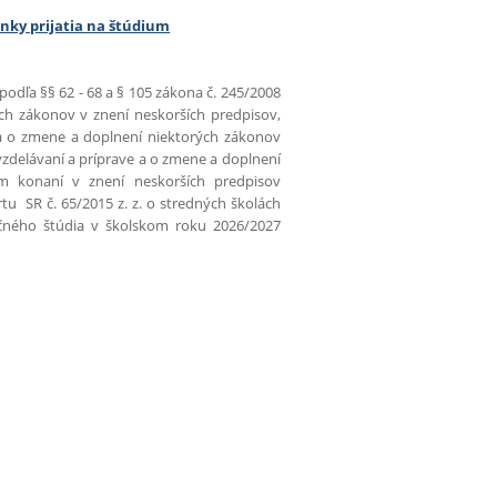
nky prijatia na štúdium
 podľa §§ 62 - 68 a § 105 zákona č. 245/2008
ých zákonov v znení neskorších predpisov,
e a o zmene a doplnení niektorých zákonov
vzdelávaní a príprave a o zmene a doplnení
m konaní v znení neskorších predpisov
tu SR č. 65/2015 z. z. o stredných školách
ročného štúdia v školskom roku 2026/2027