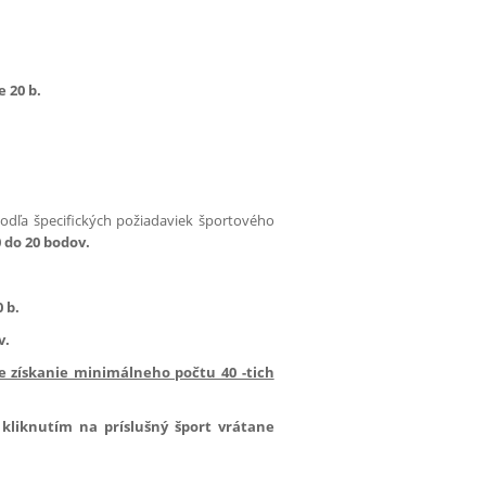
 20 b.
odľa špecifických požiadaviek športového
0 do 20 bodov.
 b.
v.
e získanie minimálneho počtu 40 -tich
kliknutím na príslušný šport vrátane