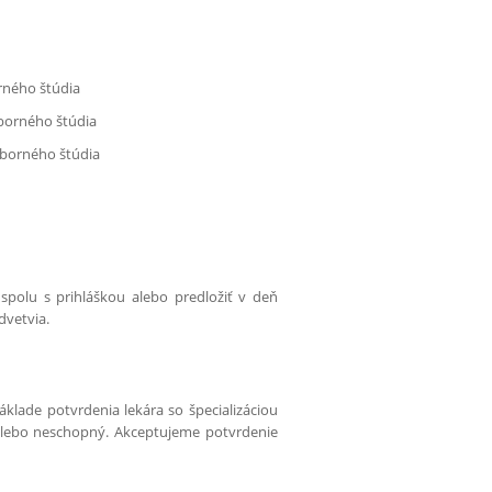
rného štúdia
dborného štúdia
dborného štúdia
spolu s prihláškou alebo predložiť v deň
dvetvia.
klade potvrdenia lekára so špecializáciou
alebo neschopný. Akceptujeme potvrdenie