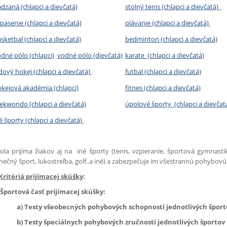
dzaná (chlapci a dievčatá)
stolný tenis (chlapci a dievčatá)
pasenie (chlapci a dievčatá)
plávanie (chlapci a dievčatá)
sketbal (chlapci a dievčatá)
bedminton (chlapci a dievčatá)
dné pólo (chlapci)
vodné pólo (dievčatá)
karate (chlapci a dievčatá)
dový hokej (chlapci a dievčatá)
futbal (chlapci a dievčatá)
kejová akadémia (chlapci)
fitnes (chlapci a dievčatá)
ekwondo (chlapci a dievčatá)
úpolové športy (chlapci a dievčat
é športy (chlapci a dievčatá)
ola prijíma žiakov aj na iné športy (tenis, vzpieranie, športová gymnastika
nečný šport, lukostreľba, golf..a iné) a zabezpečuje im všestrannú pohybovú
 Kritériá prijímacej skúšky
:
 Športová časť prijímacej skúšky:
a) Testy všeobecných pohybových schopností jednotlivých šport
b) Testy špeciálnych pohybových zručností jednotlivých športov