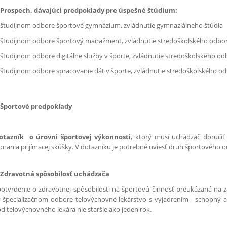
 Prospech, dávajúci predpoklady pre úspešné štúdium:
 študijnom odbore športové gymnázium, zvládnutie gymnaziálneho štúdia
 študijnom odbore športový manažment, zvládnutie stredoškolského odbo
 študijnom odbore digitálne služby v športe, zvládnutie stredoškolského o
 študijnom odbore spracovanie dát v športe, zvládnutie stredoškolského o
 Športové predpoklady
otazník o úrovni športovej výkonnosti
, ktorý musí uchádzač doručiť 
onania prijímacej skúšky. V dotazníku je potrebné uviesť druh športového o
 Zdravotná spôsobilosť uchádzača
otvrdenie o zdravotnej spôsobilosti na športovú činnosť preukázaná na zá
v špecializačnom odbore telovýchovné lekárstvo s vyjadrením - schopný 
d telovýchovného lekára nie staršie ako jeden rok.