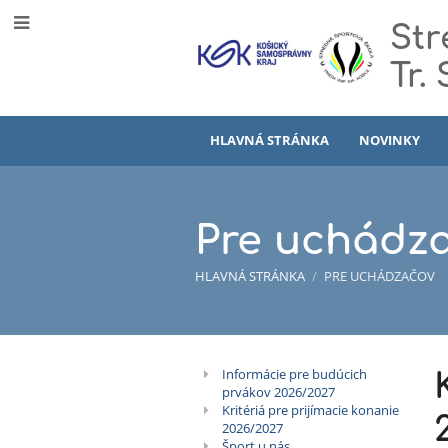
Str
Tr.
HLAVNÁ STRÁNKA
NOVINKY
Pre uchádz
HLAVNÁ STRÁNKA
/
PRE UCHÁDZAČOV
Pre
Informácie pre budúcich
prvákov 2026/2027
uchádzačov
Kritériá pre prijímacie konanie
2026/2027
Šport u nás