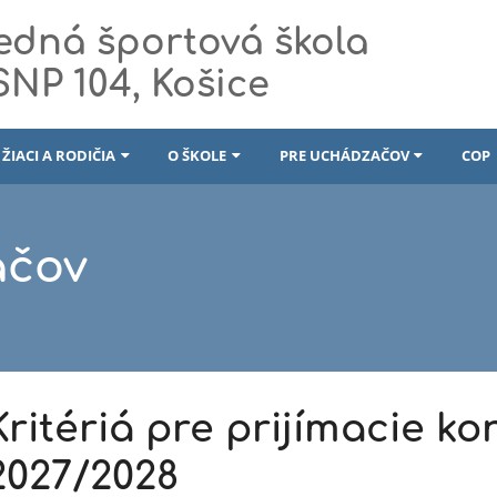
edná športová škola
 SNP 104, Košice
ŽIACI A RODIČIA
O ŠKOLE
PRE UCHÁDZAČOV
COP
ačov
Kritériá pre prijímacie ko
2027/2028