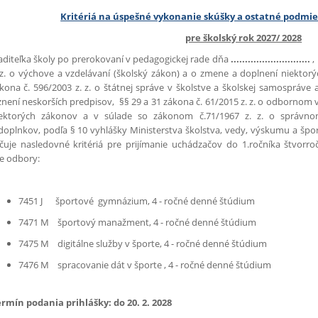
Kritériá na úspešné vykonanie skúšky a ostatné podmie
pre školský rok 2027/ 202
8
aditeľka školy po prerokovaní v pedagogickej rade dňa
............................
,
 z. o výchove a vzdelávaní (školský zákon) a o zmene a doplnení niektor
kona č. 596/2003 z. z. o štátnej správe v školstve a školskej samospráv
znení neskorších predpisov, §§ 29 a 31 zákona č. 61/2015 z. z. o odbornom 
ektorých zákonov a v súlade so zákonom č.71/1967 z. z. o správno
doplnkov, podľa § 10 vyhlášky Ministerstva školstva, vedy, výskumu a špor
čuje nasledovné kritériá pre prijímanie uchádzačov do 1.ročníka štvor
e odbory:
7451 J športové gymnázium, 4 - ročné denné štúdium
7471 M športový manažment, 4 - ročné denné štúdium
7475 M digitálne služby v športe, 4 - ročné denné štúdium
7476 M spracovanie dát v športe , 4 - ročné denné štúdium
rmín podania prihlášky: do 20. 2. 2028