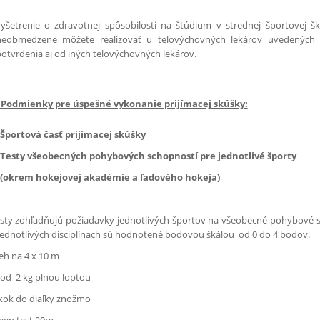
vyšetrenie o zdravotnej spôsobilosti na štúdium v strednej športovej š
neobmedzene môžete realizovať u telovýchovných lekárov uvedených 
otvrdenia aj od iných telovýchovných lekárov.
. Podmienky pre úspešné vykonanie prijímacej skúšky:
 Športová časť prijímacej skúšky
 Testy všeobecných pohybových schopností pre jednotlivé športy
okrem hokejovej akadémie a ľadového hokeja)
sty zohľadňujú požiadavky jednotlivých športov na všeobecné pohybové s
jednotlivých disciplínach sú hodnotené bodovou škálou od 0 do 4 bodov.
eh na 4 x 10 m
od 2 kg plnou loptou
kok do diaľky znožmo