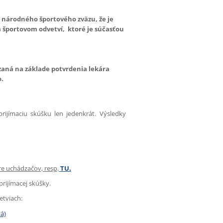
 národného športového zväzu, že je
športovom odvetví, ktoré je súčasťou
zaná na základe potvrdenia lekára
o.
ijímaciu skúšku len jedenkrát. Výsledky
pre uchádzačov, resp
.
TU.
rijímacej skúšky.
etviach:
tá)