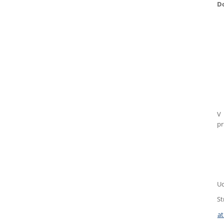
Do
V 
pr
Uc
St
at