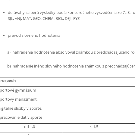
do úvahy sa berú výsledky podľa koncoročného vysvedčenia zo 7., 8. ro
SJL, ANJ, MAT, GEO, CHEM, BIO., DEJ., FYZ
prevod slovného hodnotenia
a) nahradenia hodnotenia absolvoval známkou z predchádzajúceho ro
b) nahradenie iného slovného hodnotenia známkou z predchádzajúceh
Prospech
portové gymnázium
portový manažment,
igitálne služby v športe,
pracovanie dát v športe
od 1,0
< 1,5