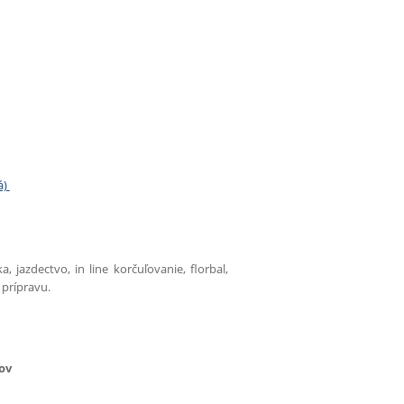
á)
, jazdectvo, in line korčuľovanie, florbal,
 prípravu.
ov