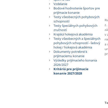
Vzdelanie
Bodové hodnotenie športov pre
prijímacie konanie
Testy všeobecných pohybových
Ri
schopností
z.
Testy špeciálnych pohybových
zá
zručností
Krajská hokejová akadémia
v 
Testy všeobecných a špeciálnych
ni
pohybových schopností - ľadový
a 
hokej / hokejová akadémia
ur
Dokumenty potrebné k
pr
prijímaciemu konanie
Výsledky prijímacieho konania
2026/2027
Kritériá pre prijímacie
konanie 2027/2028
Te