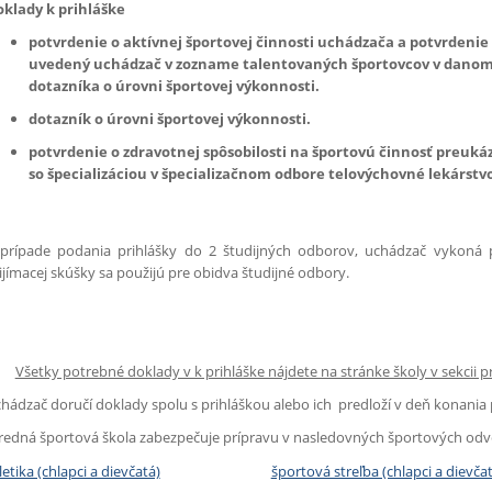
klady k prihláške
potvrdenie o aktívnej športovej činnosti uchádzača a potvrdenie
uvedený uchádzač v zozname talentovaných športovcov v danom 
dotazníka o úrovni športovej výkonnosti.
dotazník o úrovni športovej výkonnosti.
potvrdenie o zdravotnej spôsobilosti na športovú činnosť preuká
so špecializáciou v špecializačnom odbore telovýchovné lekárstv
prípade podania prihlášky do 2 študijných odborov, uchádzač vykoná pr
ijímacej skúšky sa použijú pre obidva študijné odbory.
Všetky potrebné doklady v k prihláške nájdete na stránke školy v sekcii 
hádzač doručí doklady spolu s prihláškou alebo ich predloží v deň konania p
redná športová škola zabezpečuje prípravu v nasledovných športových odv
letika (chlapci a dievčatá)
športová streľba (chlapci a dievča