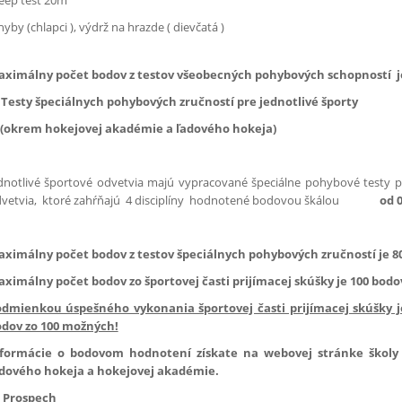
eep test 20m
hyby (chlapci ), výdrž na hrazde ( dievčatá )
ximálny počet bodov z testov všeobecných pohybových schopností je
 Testy špeciálnych pohybových zručností pre jednotlivé športy
okrem hokejovej akadémie a ľadového hokeja)
dnotlivé športové odvetvia majú vypracované špeciálne pohybové testy p
vetvia, ktoré zahŕňajú 4 disciplíny hodnotené bodovou škálou
od 
ximálny počet bodov z testov špeciálnych pohybových zručností je 80
ximálny počet bodov zo športovej časti prijímacej skúšky je 100 bodo
dmienkou úspešného vykonania športovej časti prijímacej skúšky j
dov zo 100 možných!
formácie o bodovom hodnotení získate na webovej stránke školy 
dového hokeja a hokejovej akadémie.
 Prospech