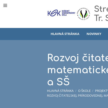
Str
Tr.
HLAVNÁ STRÁNKA
NOVINKY
Rozvoj čitat
matematicke
a SŠ
HLAVNÁ STRÁNKA
/
O ŠKOLE
/
PROJEKT
ROZVOJ ČITATEĽSKEJ, PRÍRODOVEDNEJ, M