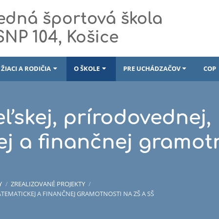
edná športová škola
 SNP 104, Košice
ŽIACI A RODIČIA
O ŠKOLE
PRE UCHÁDZAČOV
COP
eľskej, prírodovednej,
j a finančnej gramot
Y
/
ZREALIZOVANÉ PROJEKTY
/
ATEMATICKEJ A FINANČNEJ GRAMOTNOSTI NA ZŠ A SŠ