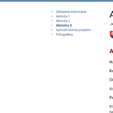
Rozvoj
Základné informácie
Aktivita 1
čitateľskej,
Aktivita 2
Aktivita 3
Vyhodnotenie projektu
prírodovedne
Fotogaléria
matematicke
A
a
Ná
finančnej
K
Ci
gramotnosti
Ko
na
Po
ZŠ
Ri
ha