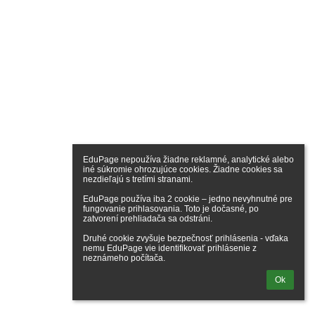
EduPage nepoužíva žiadne reklamné, analytické alebo 
iné súkromie ohrozujúce cookies. Žiadne cookies sa 
nezdieľajú s tretími stranami.

EduPage používa iba 2 cookie – jedno nevyhnutné pre 
fungovanie prihlasovania. Toto je dočasné, po 
zatvorení prehliadača sa odstráni.

Druhé cookie zvyšuje bezpečnosť prihlásenia - vďaka 
nemu EduPage vie identifikovať prihlásenie z 
neznámeho počítača.
Ok