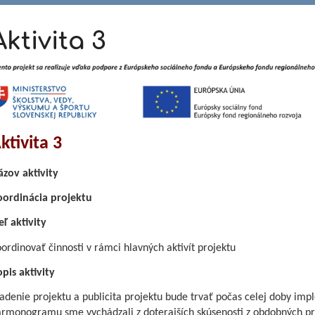
Aktivita 3
j,
j
ktivita 3
zov aktivity
oordinácia projektu
eľ aktivity
ordinovať činnosti v rámci hlavných aktivít projektu
pis aktivity
adenie projektu a publicita projektu bude trvať počas celej doby imp
rmonogramu sme vychádzali z doterajších skúsenosti z obdobných pr