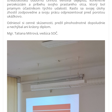
stredoškolskú odbornú činnosť venoval dejepisu, konkrétne
perzekúciám a príbehu svojho prastarého otca, ktorý bol
priamym účastníkom týchto udalostí. Rasťo sa svojej úlohy
zhostil zodpovedne a svoju prácu odprezentoval pred porotou
ukážkovo.
Odniesol si cenné skúsenosti, prežil plnohodnotné dopoludnie
a nechýbal ani krásny diplom.
Mgr. Tatiana Mitrová, vedúca SOČ.