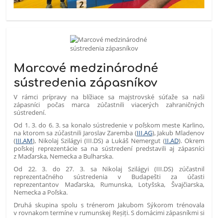
Marcové medzinárodné
sústredenia zápasníkov
V rámci prípravy na blížiace sa majstrovské súťaže sa naši
zápasníci počas marca zúčastnili viacerých zahraničných
sústredení.
Od 1. 3. do 6. 3. sa konalo sústredenie v poľskom meste Karlino,
na ktorom sa zúčastnili Jaroslav Zaremba (
III.AG
), Jakub Mladenov
(
III.AM
), Nikolaj Szilágyi (III.DS) a Lukáš Nemergut (
II.AD
). Okrem
poľskej reprezentácie sa na sústredení predstavili aj zápasníci
z Maďarska, Nemecka a Bulharska.
Od 22. 3. do 27. 3. sa Nikolaj Szilágyi (III.DS) zúčastnil
reprezentačného sústredenia v Budapešti za účasti
reprezentantov Maďarska, Rumunska, Lotyšska, Švajčiarska,
Nemecka a Poľska.
Druhá skupina spolu s trénerom Jakubom Sýkorom trénovala
v rovnakom termíne v rumunskej Reșiți. S domácimi zápasníkmi si