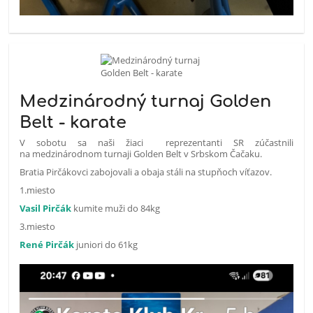
Medzinárodný turnaj Golden
Belt - karate
V sobotu sa naši žiaci reprezentanti SR zúčastnili
na medzinárodnom turnaji Golden Belt v Srbskom Čačaku.
Bratia Pirčákovci zabojovali a obaja stáli na stupňoch víťazov.
1.miesto
Vasil Pirčák
kumite muži do 84kg
3.miesto
René Pirčák
juniori do 61kg