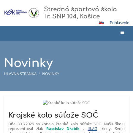
Stredná športová škola
Tr. SNP 104, Košice
Prihlásenie
Novinky
HLAVNÁ STRÁNKA
/
NOVINKY
Novinky
Krajské kolo súťaže SOČ
Dňa 30.3.2026 sa konalo krajské kolo súťaže SOČ. Našu školu
reprezentoval žiak
Rastislav Drabik
z
III.AG
triedy. Svoju