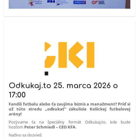
Odkukaj.to 25. marca 2026 o
17:00
Fandíš futbalu alebo ťa zaujíma biznis a manažment? Príď si
už túto stredu „odkukať“ zákulisie Košickej futbalovej
arény!
Pozývame ťa na špeciálny formát Odkukaj.to, kde bude
hosťom
Peter Schmiedl – CEO KFA
.
Naživo sa dozvieš: