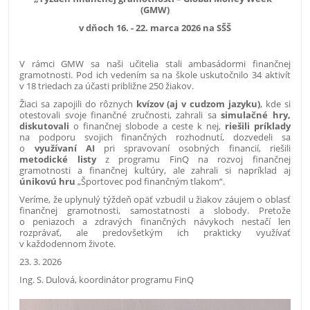
(GMW)
v dňoch 16. - 22. marca 2026 na SŠŠ
V rámci GMW sa naši učitelia stali ambasádormi finančnej
gramotnosti. Pod ich vedením sa na škole uskutočnilo 34 aktivít
v 18 triedach za účasti približne 250 žiakov.
Žiaci sa zapojili do rôznych
kvízov (aj v cudzom jazyku)
, kde si
otestovali svoje finančné zručnosti, zahrali sa
simulačné hry,
diskutovali
o finančnej slobode a ceste k nej,
riešili príklady
na podporu svojich finančných rozhodnutí, dozvedeli sa
o
využívaní AI
pri spravovaní osobných financií, riešili
metodické listy
z programu FinQ na rozvoj finančnej
gramotnosti a finančnej kultúry, ale zahrali si napríklad aj
únikovú hru
„Športovec pod finančným tlakom“.
Veríme, že uplynulý týždeň opäť vzbudil u žiakov záujem o oblasť
finančnej gramotnosti, samostatnosti a slobody. Pretože
o peniazoch a zdravých finančných návykoch nestačí len
rozprávať, ale predovšetkým ich prakticky využívať
v každodennom živote.
23. 3. 2026
Ing. S. Dulová, koordinátor programu FinQ