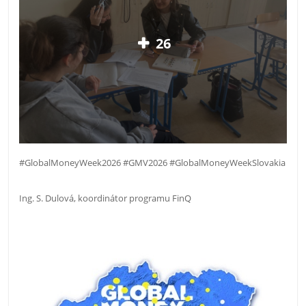
26
#GlobalMoneyWeek2026 #GMV2026 #GlobalMoneyWeekSlovakia
Ing. S. Dulová, koordinátor programu FinQ