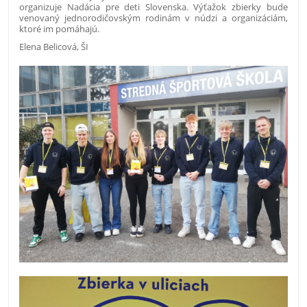
organizuje Nadácia pre deti Slovenska. Výťažok zbierky bude
venovaný jednorodičovským rodinám v núdzi a organizáciám,
ktoré im pomáhajú.
Elena Belicová, ŠI