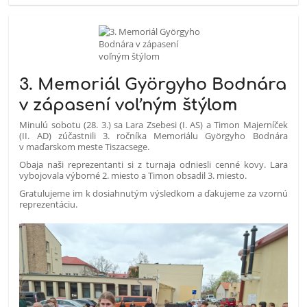
3. Memoriál Györgyho Bodnára
v zápasení voľným štýlom
Minulú sobotu (28. 3.) sa Lara Zsebesi (I. AS) a Timon Majerníček
(II. AD) zúčastnili 3. ročníka Memoriálu Györgyho Bodnára
v maďarskom meste Tiszacsege.
Obaja naši reprezentanti si z turnaja odniesli cenné kovy. Lara
vybojovala výborné 2. miesto a Timon obsadil 3. miesto.
Gratulujeme im k dosiahnutým výsledkom a ďakujeme za vzornú
reprezentáciu.