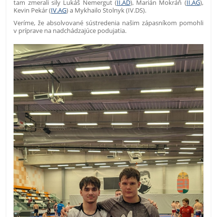
tam zmerali sily Lukáš Nemergut (
II.AD
), Marián Mokráň (
II.AG
),
Kevin Pekár (
IV.AG
) a Mykhailo Stolnyk (IV.DS).
Veríme, že absolvované sústredenia našim zápasníkom pomohli
v príprave na nadchádzajúce podujatia.