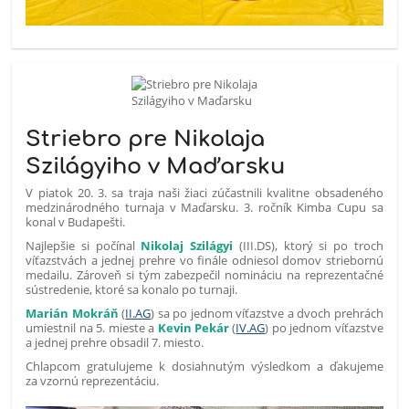
Striebro pre Nikolaja
Szilágyiho v Maďarsku
V piatok 20. 3. sa traja naši žiaci zúčastnili kvalitne obsadeného
medzinárodného turnaja v Maďarsku. 3. ročník Kimba Cupu sa
konal v Budapešti.
Najlepšie si počínal
Nikolaj Szilágyi
(III.DS), ktorý si po troch
víťazstvách a jednej prehre vo finále odniesol domov striebornú
medailu. Zároveň si tým zabezpečil nomináciu na reprezentačné
sústredenie, ktoré sa konalo po turnaji.
Marián Mokráň
(
II.AG
) sa po jednom víťazstve a dvoch prehrách
umiestnil na 5. mieste a
Kevin Pekár
(
IV.AG
) po jednom víťazstve
a jednej prehre obsadil 7. miesto.
Chlapcom gratulujeme k dosiahnutým výsledkom a ďakujeme
za vzornú reprezentáciu.