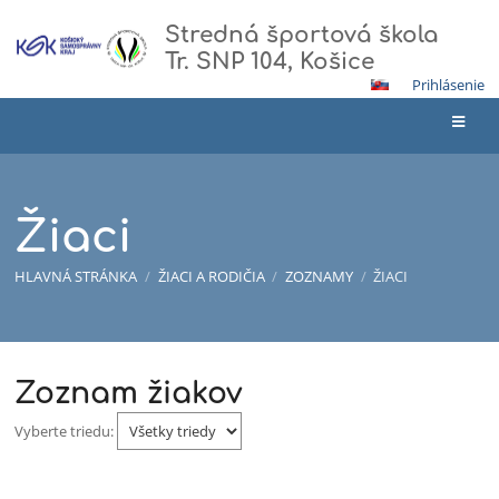
Stredná športová škola
Tr. SNP 104, Košice
Prihlásenie
Žiaci
HLAVNÁ STRÁNKA
/
ŽIACI A RODIČIA
/
ZOZNAMY
/
ŽIACI
Zoznam žiakov
Vyberte triedu: