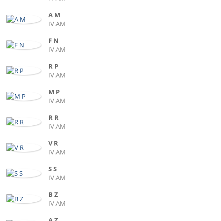
A M
IV.AM
F N
IV.AM
R P
IV.AM
M P
IV.AM
R R
IV.AM
V R
IV.AM
S S
IV.AM
B Z
IV.AM
A Z