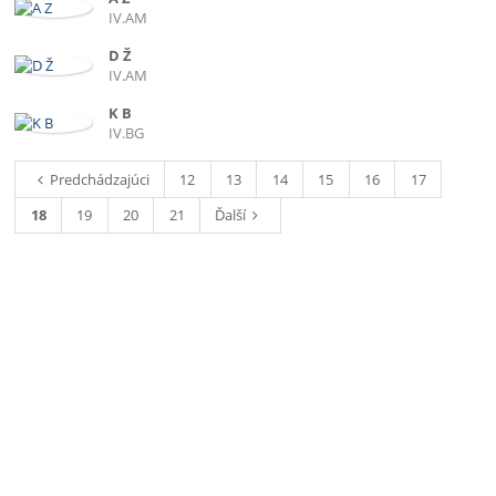
IV.AM
D Ž
IV.AM
K B
IV.BG
Predchádzajúci
12
13
14
15
16
17
18
19
20
21
Ďalší