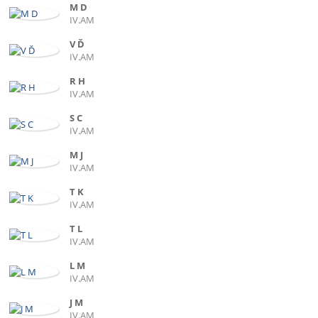
M D
IV.AM
V Ď
IV.AM
R H
IV.AM
S C
IV.AM
M J
IV.AM
T K
IV.AM
T L
IV.AM
L M
IV.AM
J M
IV.AM