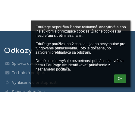
EduPage nepoužíva žiadne reklamné, analytické alebo 
iné súkromie ohrozujúce cookies. Žiadne cookies sa 
nezdieľajú s tretími stranami.

EduPage používa iba 2 cookie – jedno nevyhnutné pre 
fungovanie prihlasovania. Toto je dočasné, po 
Odkazy
zatvorení prehliadača sa odstráni.

Druhé cookie zvyšuje bezpečnosť prihlásenia - vďaka 
Správca obsahu
nemu EduPage vie identifikovať prihlásenie z 
neznámeho počítača.
Technická podpora
Ok
Vyhlásenie o prístupnosti
Právne informácie
Zásady ochrany osobných údajov
Údaje o prevádzkovateľovi
Mapa stránok
Facebook