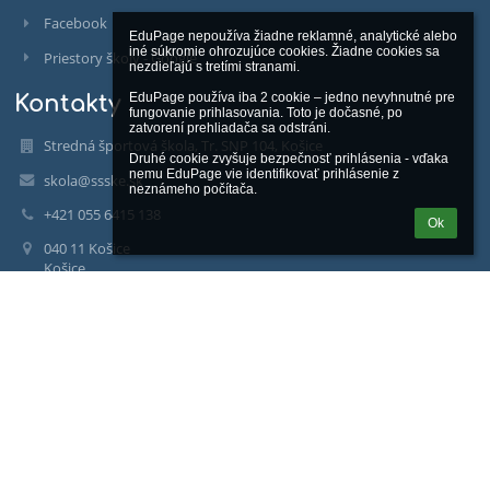
Facebook
EduPage nepoužíva žiadne reklamné, analytické alebo 
iné súkromie ohrozujúce cookies. Žiadne cookies sa 
Priestory školy - Google
nezdieľajú s tretími stranami.

EduPage používa iba 2 cookie – jedno nevyhnutné pre 
Kontakty
fungovanie prihlasovania. Toto je dočasné, po 
zatvorení prehliadača sa odstráni.

Stredná športová škola, Tr. SNP 104, Košice
Druhé cookie zvyšuje bezpečnosť prihlásenia - vďaka 
nemu EduPage vie identifikovať prihlásenie z 
skola@ssske.sk
neznámeho počítača.
+421 055 6415 138
Ok
040 11 Košice
Košice
Slovakia
IČO: 00521965
www.ssske.sk
https://www.facebook.com/Stredná-športová-škola-Košice-Tr-
SNP-104-578072669308382/
https://www.youtube.com/channel/UC0HPccYO_CRTF_veAODe6DA