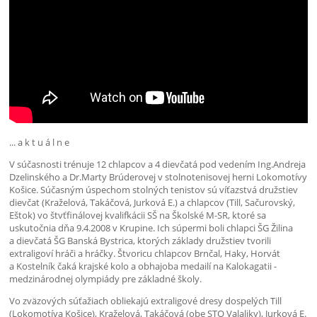
... a k t u á l n e
V súčasnosti trénuje 12 chlapcov a 4 dievčatá pod vedením Ing.Andreja
Dzelinského a Dr.Marty Brúderovej v stolnotenisovej herni Lokomotívy
Košice. Súčasným úspechom stolných tenistov sú víťazstvá družstiev
dievčat (Kraželová, Takáčová, Jurková E.) a chlapcov (Till, Sačurovský,
Eštok) vo štvťfinálovej kvalifkácii SŠ na Školské M-SR, ktoré sa
uskutočnia dňa 9.4.2008 v Krupine. Ich súpermi boli chlapci ŠG Žilina
a dievčatá ŠG Banská Bystrica, ktorých základy družstiev tvorili
extraligoví hráči a hráčky. Štvoricu chlapcov Brnčal, Haky, Horvát
a Kostelník čaká krajské kolo a obhajoba medailí na Kalokagatii -
medzinárodnej olympiády pre základné školy.
Vo zväzových súťažiach obliekajú extraligové dresy dospelých Till
(Lokomotíva Košice), Kraželová, Takáčová (obe STO Valaliky), Jurková E.