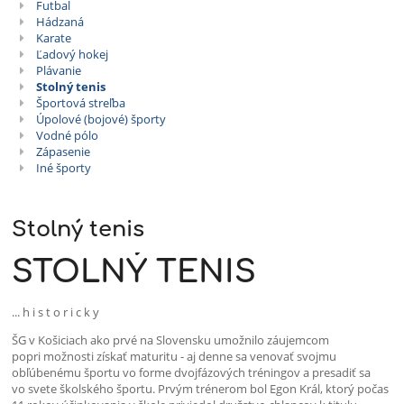
Futbal
Hádzaná
Karate
Ľadový hokej
Plávanie
Stolný tenis
Športová streľba
Úpolové (bojové) športy
Vodné pólo
Zápasenie
Iné športy
Stolný tenis
STOLNÝ TENIS
... h i s t o r i c k y
ŠG v Košiciach ako prvé na Slovensku umožnilo záujemcom
popri možnosti získať maturitu - aj denne sa venovať svojmu
obľúbenému športu vo forme dvojfázových tréningov a presadiť sa
vo svete školského športu. Prvým trénerom bol Egon Král, ktorý počas