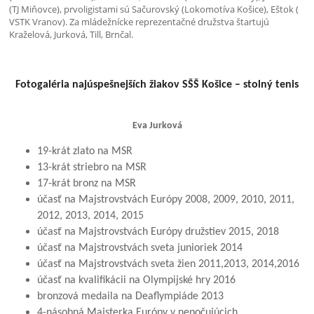
(TJ Miňovce), prvoligistami sú Sačurovský (Lokomotíva Košice), Eštok (
VSTK Vranov). Za mládežnícke reprezentačné družstva štartujú
Kraželová, Jurková, Till, Brnčal.
Fotogaléria najúspešnejších žiakov SŠŠ Košice – stolný tenis
Eva Jurková
19-krát zlato na MSR
13-krát striebro na MSR
17-krát bronz na MSR
účasť na Majstrovstvách Európy 2008, 2009, 2010, 2011,
2012, 2013, 2014, 2015
účasť na Majstrovstvách Európy družstiev 2015, 2018
účasť na Majstrovstvách sveta junioriek 2014
účasť na Majstrovstvách sveta žien 2011,2013, 2014,2016
účasť na kvalifikácii na Olympijské hry 2016
bronzová medaila na Deaflympiáde 2013
4-násobná Majsterka Európy v nepočujúcich