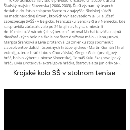
11 rokov účinkovania v škole priviedol družstvo chlapcov k titulu
Školský majster Slovenska ( 2000, 2003). Ďalší významný úspech
dosiahlo družstvo chlapcov štartom v najvyššej školskej súťaži
na medzinárodnej úrovni, ktorých vyhlasovateľom je ISF a účasť
zabezpečuje SAŠŠ - v Belgicku, Francúzsku, Senci (SR) a v Nemecku, kde
sa spravidla zúčastňovalo po 24 krajín a vždy sa umiestnili
do 10.miesta. V národných výberoch štartoval Michal Kováč a najmä
dievčatá - tých bolo na škole pre štart družstva málo - Elena Jurová,
Margita Šranková a Lívia Drotárová. Za zmienku stojí spomenúť
z absolventov ďalších úspešných hráčov aj dnes - Martin Gumáň ( hral
extraligu, teraz hráč klubu v Chorvátsku), Gregor Gallo (prvoligový
hráč, bol vo výbere juniorov Slovenska), Tomáš Kukučka (prvoligový
hráč), Lívia Drotárová (extraligová hráčka, štartovala za juniorky SR)..
Krajské kolo SŠ v stolnom tenise