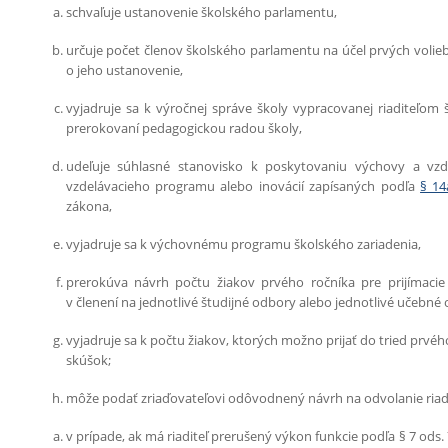
schvaľuje ustanovenie školského parlamentu,
určuje počet členov školského parlamentu na účel prvých volieb,
o jeho ustanovenie,
vyjadruje sa k výročnej správe školy vypracovanej riaditeľom š
prerokovaní pedagogickou radou školy,
udeľuje súhlasné stanovisko k poskytovaniu výchovy a vzd
vzdelávacieho programu alebo inovácií zapísaných podľa
§ 14
zákona,
vyjadruje sa k výchovnému programu školského zariadenia,
prerokúva návrh počtu žiakov prvého ročníka pre prijímaci
v členení na jednotlivé študijné odbory alebo jednotlivé učebné
vyjadruje sa k počtu žiakov, ktorých možno prijať do tried prvé
skúšok;
môže podať zriaďovateľovi odôvodnený návrh na odvolanie riadi
v prípade, ak má riaditeľ prerušený výkon funkcie podľa § 7 ods. 