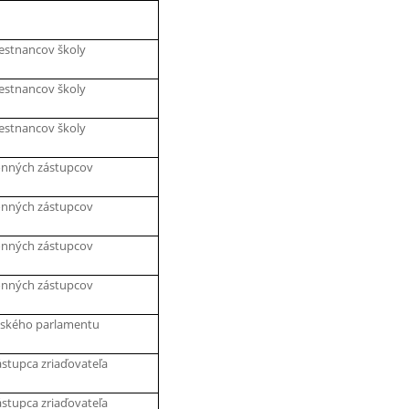
estnancov školy
estnancov školy
estnancov školy
onných zástupcov
onných zástupcov
onných zástupcov
onných zástupcov
lského parlamentu
stupca zriaďovateľa
stupca zriaďovateľa