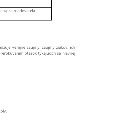
stupca zriaďovateľa
adzuje verejné záujmy, záujmy žiakov, ich
prerokúvaním otázok týkajúcich sa hlavnej
oly.