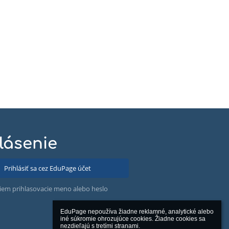
lásenie
Prihlásiť sa cez EduPage účet
iem prihlasovacie meno alebo heslo
EduPage nepoužíva žiadne reklamné, analytické alebo 
iné súkromie ohrozujúce cookies. Žiadne cookies sa 
nezdieľajú s tretími stranami.
