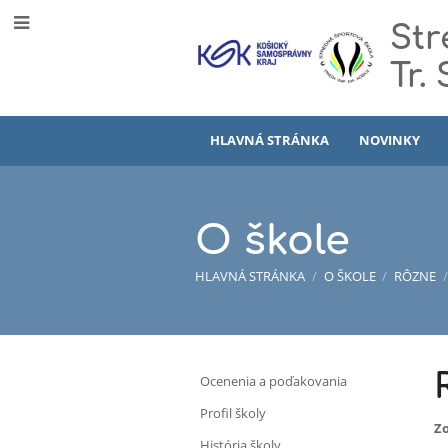
Str
Tr.
HLAVNÁ STRÁNKA
NOVINKY
O škole
HLAVNÁ STRÁNKA
/
O ŠKOLE
/
RÔZNE
/
O
Ocenenia a poďakovania
škole
Profil školy
Zo
História školy