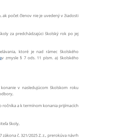
 ak počet členov nie je uvedený v žiadosti
koly za predchádzajúci školský rok po jej
elávania, ktoré je nad rámec školského
a
v zmysle § 7 ods. 11 písm. a) školského
e konanie v nasledujúcom školskom roku
 odbory,
ho ročníka a k termínom konania prijímacích
teľa školy,
7 zákona č. 321/2025 Z. z., prerokúva návrh