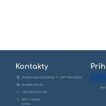
Kontakty
Prih
Stredná športová škola, Tr. SNP 104, Košice
skola@ssske.sk
Nev
+421 055 6415 138
040 11 Košice
Košice