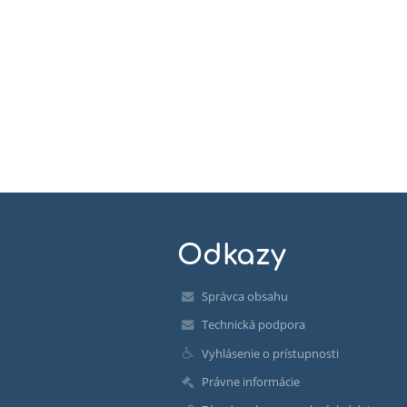
Odkazy
Správca obsahu
Technická podpora
Vyhlásenie o prístupnosti
Právne informácie