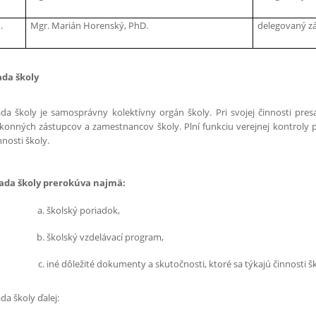
.
Mgr. Marián Horenský, PhD.
delegovaný zá
da školy
da školy je samosprávny kolektívny orgán školy. Pri svojej činnosti pres
konných zástupcov a zamestnancov školy. Plní funkciu verejnej kontroly 
nnosti školy.
da školy prerokúva najmä:
školský poriadok,
školský vzdelávací program,
iné dôležité dokumenty a skutočnosti, ktoré sa týkajú činnosti šk
da školy ďalej: