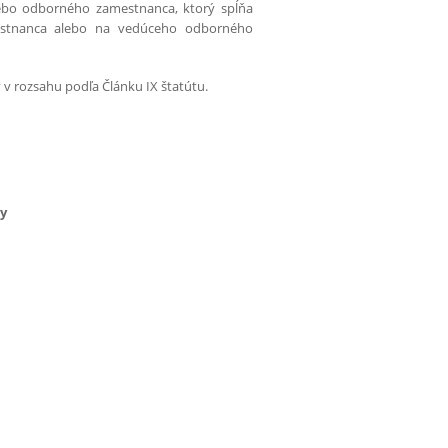
ebo odborného zamestnanca, ktorý spĺňa
estnanca alebo na vedúceho odborného
 v rozsahu podľa Článku IX štatútu.
ly