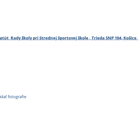
atút Rady školy pri Strednej športovej škole , Trieda SNP 104, Košice
idať fotografie