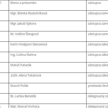
č.
Meno a priezvisko
zástupca
Mgr. Blanka Rozložníková
zástupca zam
Mgr. Jakub Sýkora
zástupca zam
Bc. Valéria Šlangová
zástupca zam
Karin Hodgson Gieszeová
zástupca zák
Ing. Ľubica Slatina
zástupca zák
Matúš Patarák
zástupca zák
JUDr. Alena Tokárová
zástupca zák
Maroš Polák
predseda ško
Bc. Lenka Benedik
delegovaný zá
.
Mgr. Marcel Vrchota
delegovaný zá