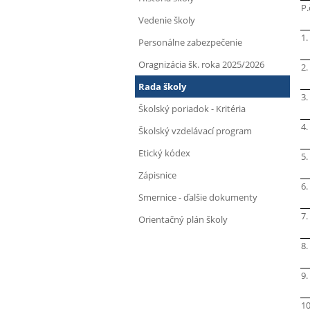
P.
Vedenie školy
1.
Personálne zabezpečenie
Oragnizácia šk. roka 2025/2026
2.
Rada školy
3.
Školský poriadok - Kritéria
4.
Školský vzdelávací program
Etický kódex
5.
Zápisnice
6.
Smernice - ďalšie dokumenty
7.
Orientačný plán školy
8.
9.
10