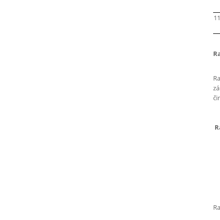
11
Ra
Ra
zá
či
Ra
Ra