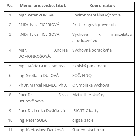
P.č.
Meno, priezvisko, titul:
Koordinátor:
1
Mgr. Peter POPOVIČ
Environmentálna výchova
2
RNDr. Ivica FICERIOVÁ
Protidrogová prevencia
3
RNDr. Ivica FICERIOVÁ
Výchova k manželstvu
a rodičovstvu
4
Mgr. Andrea
Výchovná poradkyňa
DOMONKOŠOVÁ.
5
Mgr. Mária GORDIAKOVÁ
Školský parlament
6
Ing. Svetlana DULOVÁ
SOČ, FINQ
7
PhDr. Marcel NEMEC, PhD.
Olympijská výchova
8
PaedDr. Silvia
Maturitné skúšky
Dzurovčinová
9
PaedDr. Lenka Dušičková
ISIC/ITIC karty
10
Ing. Peter ŠUĽAJ
digitalizácie
11
Ing. Kvetoslava Danková
študentská firma