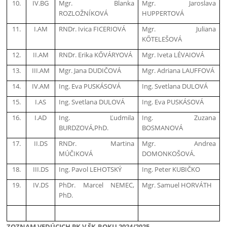
10.
IV.BG
Mgr. Blanka
Mgr. Jaroslava
ROZLOŽNÍKOVÁ
HUPPERTOVÁ
11.
I.AM
RNDr. Ivica FICERIOVÁ
Mgr. Juliana
KŐTELEŠOVÁ
12.
II.AM
RNDr. Erika KŐVÁRYOVÁ
Mgr. Iveta LÉVAIOVÁ
13.
III.AM
Mgr. Jana DUDIČOVÁ
Mgr. Adriana LAUFFOVÁ
14.
IV.AM
Ing. Eva PUSKÁSOVÁ
Ing. Svetlana DULOVÁ
15.
I.AS
Ing. Svetlana DULOVÁ
Ing. Eva PUSKÁSOVÁ
16.
I.AD
Ing. Ľudmila
Ing. Zuzana
BURDZOVÁ,PhD.
BOSMANOVÁ
17.
II.DS
RNDr. Martina
Mgr. Andrea
MÚČIKOVÁ
DOMONKOŠOVÁ.
18.
III.DS
Ing. Pavol LEHOTSKÝ
Ing. Peter KUBIČKO
19.
IV.DS
PhDr. Marcel NEMEC,
Mgr. Samuel HORVÁTH
PhD.
ZOZNAM VEDÚCICH PK V ŠK.ROKU 2024/2025