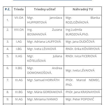
P.č.
Trieda
Triedny učiteľ
Náhradný TU
VII.OA
Mgr. Jaroslava
Mgr. Blanka
1.
HUPPERTOVÁ
ROZLOŽNÍKOVÁ
2.
VIII.OA
Ing. Zuzana
Ing.Ľudmila
BOSMANOVÁ
BURDZOVÁ,PhD.
3.
I.AG
Mgr. Adriana LAUFFOVÁ
Mgr. Jana DUDIČOVÁ
4.
I.BG
Mgr. Iveta LÉVAIOVÁ
RNDr. Erika KŐVÁRYOVÁ
5.
II.AG
Mgr. Juliana
RNDr. Ivica FICERIOVÁ
KŐTELEŠOVÁ
6.
II.BG
Mgr. Andrea
Mgr. Iveta LÉVAIOVÁ
DOMONKOŠOVÁ.
7.
III.AG
Mgr. Samuel HORVÁTH
PhDr. Marcel NEMEC,
PhD.
8.
III.BG
Mgr. Mária GORDIAKOVÁ
PhDr. Jana KRASNAYOVÁ
9.
IV.AG
Mgr. Miriama IVANKO
Mgr. Peter POPOVIČ