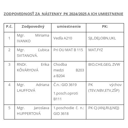
ZODPOVEDNOSŤ ZA NÁSTENKY PK 2024/2025 A ICH UMIESTNENIE
P.č.
Zodpovedný
umiestnenie
PK:
Mgr. Miriama
1
Vedľa A210
SJL,DEJ,OBN,UKL
IVANKO
2
Mgr. Ľubica
Pri OU MAT B 115
MAT,FYZ
SVITANOVÁ.
3
RNDr. Erika
Chodba
BIO,CHE,GEG, ZVW
KŐVÁRYOVÁ
medzi B203
a B204
4
Mgr. Adriana
Č.n.: GID 3619
PK výchov
LAUFFOVÁ
(TEV,NBV,ETV,ZŠP)
1.posch.oproti
B111
5
Mgr. Jaroslava
1.poschodie č. n.:
PK CJ (ANJ,RUJ,NEJ)
HUPPERTOVÁ
GID 3618