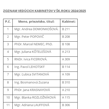
ZOZNAM VEDÚCICH KABINETOV V ŠK.ROKU 2024/2025
P.č.
Meno, priezvisko, titul:
Kabinet:
1
Mgr. Andrea DOMONKOŠOVÁ.
B 211
2
Mgr. Peter POPOVIČ
B 208
3
PhDr. Marcel NEMEC, PhD.
B 108
4
Mgr. Juliana KŐTELEŠOVÁ
A 213
5
RNDr. Ivica FICERIOVÁ.
A 309
6
Ing. Pavol LEHOTSKÝ
B 114
7
Mgr. Ľubica SVITANOVÁ
A 109
8
Ing. Bosmanová Zuzana
B 310
9
PhDr. Jana KRASNAYOVÁ
A 210
10
Mgr. Blanka ROZLOŽNÍKOVÁ
A 115
11
Mgr. Adriana LAUFFOVÁ
B 306