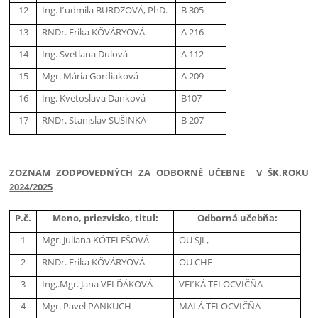
12
Ing. Ľudmila BURDZOVÁ, PhD.
B 305
13
RNDr. Erika KŐVÁRYOVÁ.
A 216
14
Ing. Svetlana Dulová
A 112
15
Mgr. Mária Gordiaková
A 209
16
Ing. Kvetoslava Danková
B107
17
RNDr. Stanislav SUŠINKA
B 207
ZOZNAM ZODPOVEDNÝCH ZA ODBORNÉ UČEBNE V ŠK.ROKU
2024/2025
P.č.
Meno, priezvisko, titul:
Odborná učebňa:
1
Mgr. Juliana KŐTELEŠOVÁ
OU SJL,
2
RNDr. Erika KŐVÁRYOVÁ
OU CHE
3
Ing,.Mgr. Jana VELĎÁKOVÁ
VEĽKÁ TELOCVIČŇA
4
Mgr. Pavel PANKUCH
MALÁ TELOCVIČŇA