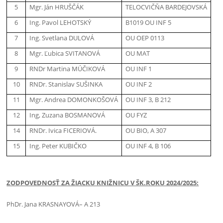
5
Mgr. Ján HRUŠČÁK
TELOCVIČŇA BARDEJOVSKÁ
6
Ing. Pavol LEHOTSKÝ
B1019 OU INF 5
7
Ing. Svetlana DULOVÁ
OU OEP 0113
8
Mgr. Ľubica SVITANOVÁ
OU MAT
9
RNDr Martina MÚČIKOVÁ
OU INF 1
10
RNDr. Stanislav SUŠINKA
OU INF 2
11
Mgr. Andrea DOMONKOŠOVÁ
OU INF 3, B 212
12
Ing, Zuzana BOSMANOVÁ
OU FYZ
14
RNDr. Ivica FICERIOVÁ.
OU BIO, A 307
15
Ing. Peter KUBIČKO
OU INF 4, B 106
ZODPOVEDNOSŤ ZA ŽIACKU KNIŽNICU V ŠK.ROKU 2024/2025:
PhDr. Jana KRASNAYOVÁ– A 213