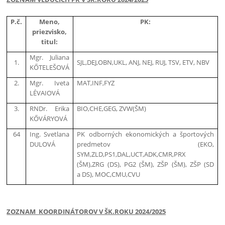
P.č.
Meno,
PK:
priezvisko,
titul:
Mgr. Juliana
1.
SJL,DEJ,OBN,UKL, ANJ, NEJ, RUJ, TSV, ETV, NBV
KŐTELEŠOVÁ
2.
Mgr. Iveta
MAT,INF,FYZ
LÉVAIOVÁ
3.
RNDr. Erika
BIO,CHE,GEG, ZVW(ŠM)
KŐVÁRYOVÁ
64
Ing. Svetlana
PK odborných ekonomických a športových
DULOVÁ
predmetov (EKO,
SYM,ZLD,PS1,DAL,UCT,ADK,CMR,PRX
(ŠM),ZRG (DS), PG2 (ŠM), ZŠP (ŠM), ZŠP (SD
a DS), MOC,CMU,CVU
ZOZNAM KOORDINÁTOROV V ŠK.ROKU 2024/2025