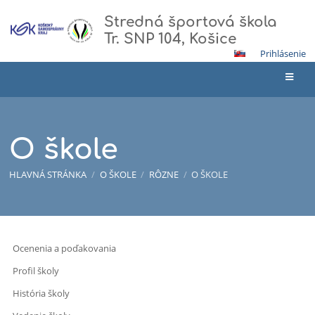
Stredná športová škola
Tr. SNP 104, Košice
Prihlásenie
O škole
HLAVNÁ STRÁNKA
/
O ŠKOLE
/
RÔZNE
/
O ŠKOLE
O
Ocenenia a poďakovania
škole
Profil školy
História školy