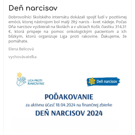
Deň narcisov
Dobrovoľníci školského internátu dokázali spojiť ľudí v pozitívnej
emócii, ktorej nástrojom bol malý žltý narcis - kvet nádeje. Počas
Dňa narcisov vyzbierali na školách a v uliciach Košíc čiastku 314,31
€, ktorá prispeje na pomoc onkologickým pacientom a ich
blízkym, ktorú organizuje Liga proti rakovine. Ďakujeme, že
pomáhate.
Elena Belicová
vychovávateľka