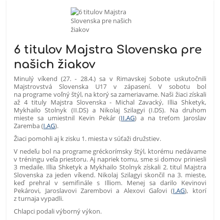
6 titulov Majstra Slovenska pre
našich žiakov
Minulý víkend (27. - 28.4.) sa v Rimavskej Sobote uskutočnili
Majstrovstvá Slovenska U17 v zápasení. V sobotu bol
na programe voľný štýl, na ktorý sa zameriavame. Naši žiaci získali
až 4 tituly Majstra Slovenska - Michal Zavacký, Illia Shketyk,
Mykhailo Stolnyk (II.DS) a Nikolaj Szilagyi (I.DS). Na druhom
mieste sa umiestnil Kevin Pekár (
II.AG
) a na treťom Jaroslav
Zaremba (
I.AG
).
Žiaci pomohli aj k zisku 1. miesta v súťaži družstiev.
V nedeľu bol na programe gréckorímsky štýl, ktorému nedávame
v tréningu veľa priestoru. Aj napriek tomu, sme si domov priniesli
3 medaile. Illia Shketyk a Mykhailo Stolnyk získali 2. titul Majstra
Slovenska za jeden víkend. Nikolaj Szilagyi skončil na 3. mieste,
keď prehral v semifinále s Illiom. Menej sa darilo Kevinovi
Pekárovi, Jaroslavovi Zarembovi a Alexovi Gaľovi (
I.AG
), ktorí
z turnaja vypadli.
Chlapci podali výborný výkon.