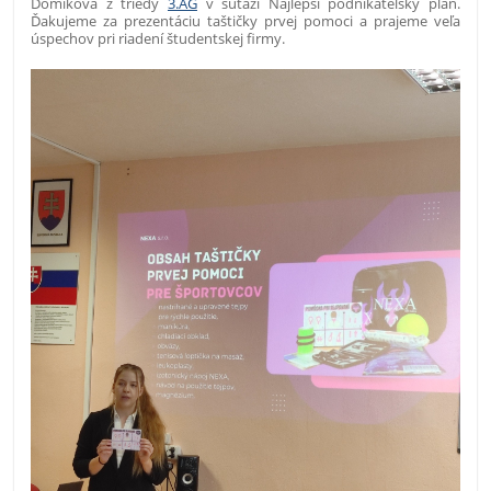
Domiková z triedy
3.AG
v súťaži Najlepší podnikateľský plán.
Ďakujeme za prezentáciu taštičky prvej pomoci a prajeme veľa
úspechov pri riadení študentskej firmy.