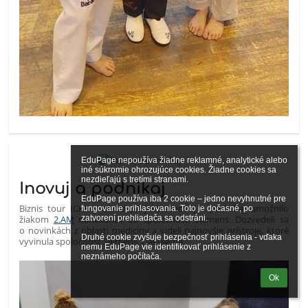
EduPage nepoužíva žiadne reklamné, analytické alebo 
iné súkromie ohrozujúce cookies. Žiadne cookies sa 
nezdieľajú s tretími stranami.

Inovuj a podnikaj
EduPage používa iba 2 cookie – jedno nevyhnutné pre 
Biznis tour ICKK v rámci projektu Inovuj a podnikaj umožnilo
fungovanie prihlasovania. Toto je dočasné, po 
žiakom
2.AM
nahliadnuť do spoločnosti Siemens. Dozvedeli sa
zatvorení prehliadača sa odstráni.

o novinkách z oblasti medicíny a videli najnovšie prístroje, ktoré
Druhé cookie zvyšuje bezpečnosť prihlásenia - vďaka 
vyvinula spoločnosť Siemens. Ďakujeme.
nemu EduPage vie identifikovať prihlásenie z 
neznámeho počítača.
Ok