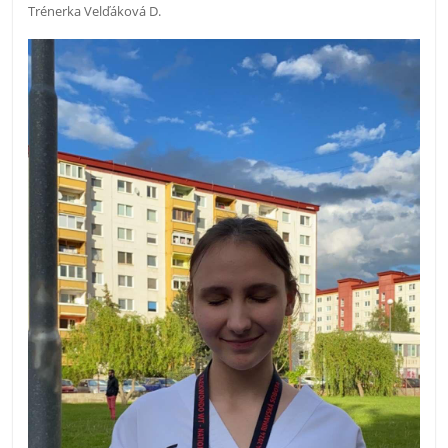
Trénerka Velďáková D.