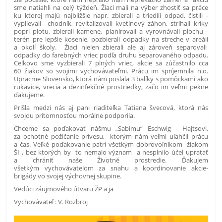
sme natiahli na celý týždeň. Žiaci mali na výber zhostiť sa práce
ku ktorej majú najbližšie napr. zbierali a triedili odpad, čistili -
vyplievali chodník, revitalizovali kvetinový záhon, strihali kríky
popri plotu, zbierali kamene, planírovali a vyrovnávali plochu -
terén pre lepšie kosenie, pozbierali odpadky na streche v areáli
a okolí školy. Žiaci nielen zbierali ale aj zároveň separovali
odpadky do farebných vriec podľa druhu separovaného odpadu.
Celkovo sme vyzbierali 7 plných vriec, akcie sa zúčastnilo cca
60 žiakov so svojimi vychovávateľmi. Prácu im spríjemnila n.o.
Upracme Slovensko, ktorá nám poslala 3 balíky s pomôckami ako
rukavice, vrecia a dezinfekčné prostriedky, začo im veľmi pekne
ďakujeme.
Prišla medzi nás aj pani riaditeľka Tatiana švecová, ktorá nás
svojou prítomnosťou morálne podporila.
Chceme sa poďakovať nášmu „Sabimu“ Eschwig - Hajtsovi,
za ochotné požičanie prívesu, ktorým nám veľmi uľahčil prácu
a čas. Veľké poďakovanie patrí všetkým dobrovoľníkom -žiakom
ŠI , bez ktorých by to nemalo význam a nesplnilo účel upratať
a chrániť naše Životné prostredie. Ďakujem
všetkým vychovávateľom za snahu a koordinovanie akcie-
brigády vo svojej výchovnej skupine.
Vedúci záujmového útvaru ŽP a ja
Vychovávateľ : V. Rozbroj