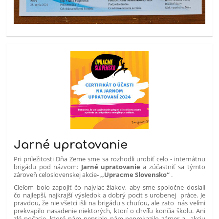
Jarné upratovanie
Pri príležitosti Dňa Zeme sme sa rozhodli urobiť celo - internátnu
brigádu pod názvom:
Jarné upratovanie
a zúčastniť sa týmto
zároveň celoslovenskej akcie
- ,,Upracme Slovensko“
.
Cieľom bolo zapojiť čo najviac žiakov, aby sme spoločne dosiali
čo najlepší, najkrajší výsledok a dobrý pocit s urobenej práce. Je
pravdou, že nie všetci išli na brigádu s chuťou, ale zato nás veľmi
prekvapilo nasadenie niektorých, ktorí o chvíľu končia školu. Ani
zlé počasie, ktoré nám neprialo nám neprekazilo zámer a akciu