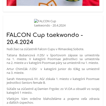
FALCON Cup taekwondo -
20.4.2024
Naši žiaci sa zúčastnili Falcon Cupu v Rimavskej Sobote.
Tatiana Bubancová /I.DS/ v športovom zápase sa umiestnila
na 1. mieste. V kategórii Poomsae jednotlivci sa umiestnila
na 2. mieste a v kategórii Poomsae páry sa umiestnili na 1. mieste.
Artur Chimčák /I.DS/ v kategórii junior do 63kg sa umiestnil
na 3. mieste.
Sarah Hevessyová /III. AG/ získala 1. miesto v kategórii Poomsae
jednotlivci Seniors female B.
Súťaže sa zúčastnil aj Damien Frgolec zo VI.OA a obsadil vo svojej
kategórii 1 miesto.
Všetkým Vám srdečne blahoželáme a prajeme veľa zdravia
a ďalších úspechov.