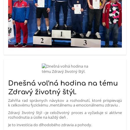
Dnešná voľná hodina na tému
Zdravý životný štýl.
Zahŕňa rad správnych návykov a rozhodnutí, ktoré prispievajú
k celkovému fyzickému ,mentálnemu a emocionálnemu zdraviu .
Zdravý životný štýl –je celoživotný proces a vyžaduje si aktívne
rozhodnutia a úsilie na každý deň .
Je to investícia do dlhodobého zdravia a pohody.