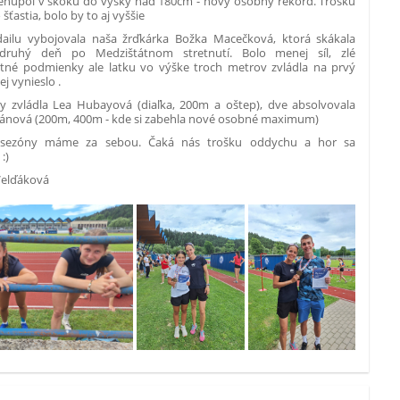
rehupol v skoku do výšky nad 180cm - nový osobný rekord. Trošku
šťastia, bolo by to aj vyššie
ilu vybojovala naša žrďkárka Božka Macečková, ktorá skákala
ruhý deň po Medzištátnom stretnutí. Bolo menej síl, zlé
tné podmienky ale latku vo výške troch metrov zvládla na prvý
ej vynieslo
.
íny zvládla Lea Hubayová (diaľka, 200m a oštep), dve absolvovala
ánová (200m, 400m - kde si zabehla nové osobné maximum)
 sezóny máme za sebou. Čaká nás trošku oddychu a hor sa
:)
Velďáková