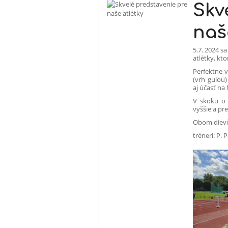
Skv
naš
5.7. 2024 s
atlétky, k
Perfektne v
(vrh guľou
aj účasť na 
V skoku o 
vyššie a pre
Obom dievč
tréneri: P.