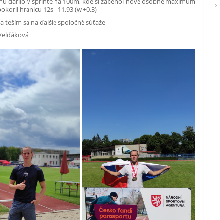
 mu darilo v šprinte na 100m, kde si zabehol nové osobné maximum
okoril hranicu 12s - 11,93 (w +0,3)
a teším sa na ďalšie spoločné súťaže
 Velďáková