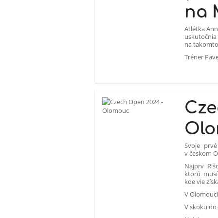
na 
Atlétka Ann
uskutočnia
na takomto
Tréner Pav
Cze
Ol
Svoje prvé
v českom O
Najprv Riš
ktorú musí
kde vie zís
V Olomouci 
V skoku do