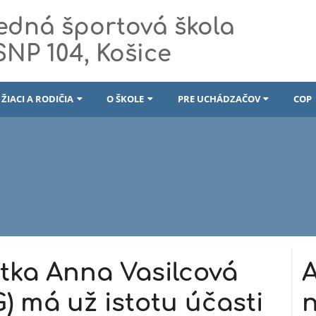
edná športová škola
 SNP 104, Košice
ŽIACI A RODIČIA
O ŠKOLE
PRE UCHÁDZAČOV
COP
étka Anna Vasilcová
A
G) má už istotu účasti
n