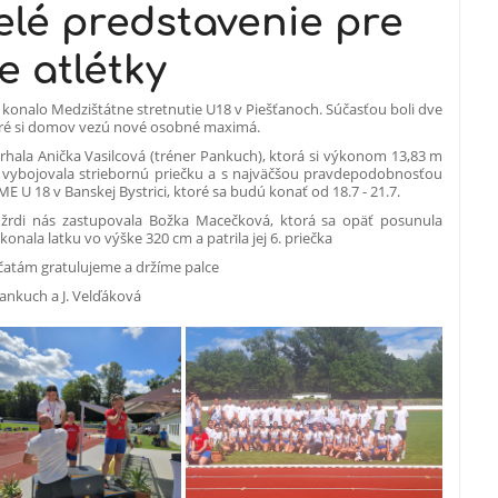
elé predstavenie pre
e atlétky
a konalo Medzištátne stretnutie U18 v Piešťanoch. Súčasťou boli dve
toré si domov vezú nové osobné maximá.
rhala Anička Vasilcová (tréner Pankuch), ktorá si výkonom 13,83 m
) vybojovala striebornú priečku a s najväčšou pravdepodobnosťou
ME U 18 v Banskej Bystrici, ktoré sa budú konať od 18.7 - 21.7.
žrdi nás zastupovala Božka Macečková, ktorá sa opäť posunula
konala latku vo výške 320 cm a patrila jej 6. priečka
atám gratulujeme a držíme palce
 Pankuch a J. Velďáková