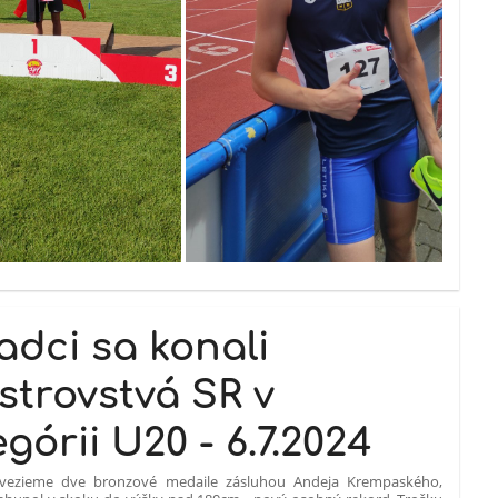
adci sa konali
strovstvá SR v
górii U20 - 6.7.2024
vezieme dve bronzové medaile zásluhou Andeja Krempaského,