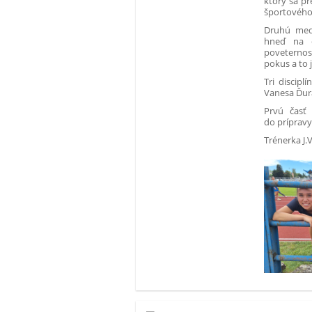
ktorý sa p
športového 
Druhú meda
hneď na d
poveternos
pokus a to j
Tri discipl
Vanesa Ďur
Prvú časť
do prípravy 
Trénerka J.