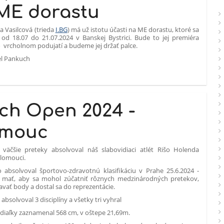
ME dorastu
a Vasilcová (trieda
I.BG
) má už istotu účasti na ME dorastu, ktoré sa
 od 18.07 do 21.07.2024 v Banskej Bystrici. Bude to jej premiéra
 vrcholnom podujatí a budeme jej držať palce.
el Pankuch
ch Open 2024 -
omouc
 väčšie preteky absolvoval náš slabovidiaci atlét Rišo Holenda
lomouci.
o absolvoval športovo-zdravotnú klasifikáciu v Prahe 25.6.2024 -
 mať, aby sa mohol zúčatniť rôznych medzinárodných pretekov,
kavať body a dostal sa do reprezentácie.
absolvoval 3 disciplíny a všetky tri vyhral
 diaľky zaznamenal 568 cm, v oštepe 21,69m.