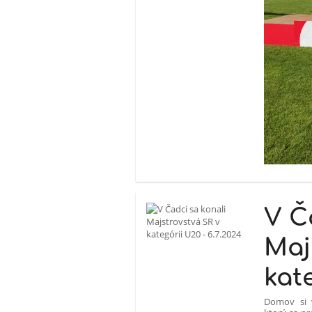
V Č
Maj
kate
Domov si 