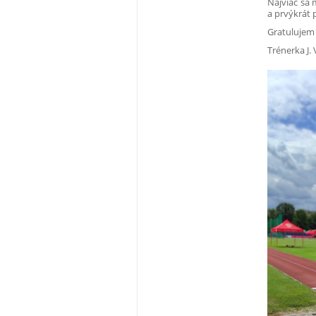
Najviac sa
a prvýkrát p
Gratulujem 
Trénerka J.