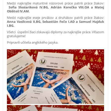
Medzi najkrajšie maturitné názorové práce patrili práce žiakov:
Sofia Slosiariková IV.BG, Adrián Korečko VIII.OA a Matej
Obšitoš IV.AM.
Medzi najkrajšie eseje prvákov a druhákov patrili práce žiakov:
Anna Vasilcová II.BG, Sebastián Fečo I.AD a Samuel Hajduk
I.BG.
Všetci úspešní žiaci získavajú diplomy za najkrajšie práce. Víťazom
gratulujeme!
Pripravili učitelia anglického jazyka.