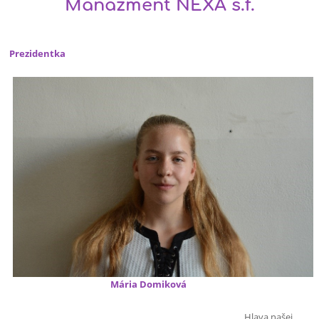
Manažment NEXA š.f.
Prezidentka
Mária Domiková
Hlava našej