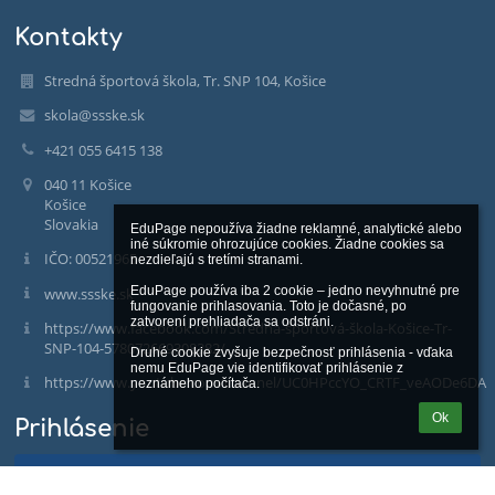
Kontakty
Stredná športová škola, Tr. SNP 104, Košice
skola@ssske.sk
+421 055 6415 138
040 11 Košice
Košice
Slovakia
EduPage nepoužíva žiadne reklamné, analytické alebo 
iné súkromie ohrozujúce cookies. Žiadne cookies sa 
IČO: 00521965
nezdieľajú s tretími stranami.

EduPage používa iba 2 cookie – jedno nevyhnutné pre 
www.ssske.sk
fungovanie prihlasovania. Toto je dočasné, po 
zatvorení prehliadača sa odstráni.

https://www.facebook.com/Stredná-športová-škola-Košice-Tr-
SNP-104-578072669308382/
Druhé cookie zvyšuje bezpečnosť prihlásenia - vďaka 
nemu EduPage vie identifikovať prihlásenie z 
https://www.youtube.com/channel/UC0HPccYO_CRTF_veAODe6DA
neznámeho počítača.
Ok
Prihlásenie
Prihlásiť sa cez EduPage účet