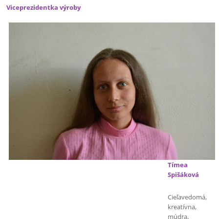
Viceprezidentka výroby
Tímea
Spišáková
Cieľavedomá,
kreatívna,
múdra,