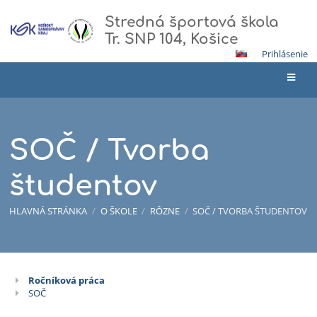
Stredná športová škola
Tr. SNP 104, Košice
Prihlásenie
SOČ / Tvorba
študentov
HLAVNÁ STRÁNKA
/
O ŠKOLE
/
RÔZNE
/
SOČ / TVORBA ŠTUDENTOV
Ročníková práca
SOČ
SOČ
/