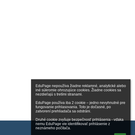
EduPage nepoužíva žiadne reklamné, analytické alebo 
iné súkromie ohrozujúce cookies. Žiadne cookies sa 
nezdieľajú s tretími stranami.

EduPage používa iba 2 cookie – jedno nevyhnutné pre 
fungovanie prihlasovania. Toto je dočasné, po 
zatvorení prehliadača sa odstráni.

Druhé cookie zvyšuje bezpečnosť prihlásenia - vďaka 
nemu EduPage vie identifikovať prihlásenie z 
neznámeho počítača.