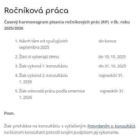
Tvorba
Ročníková práca
študentov
Časový harmonogram písania ročníkových prác (RP) v šk. roku
2025/2026
Návrh tém od vyučujúcich do konca
septembra 2025
Žiaci si vyberajú tému do 10. 10. 2025
Žiak vykoná 1. konzultáciu do 31. 10. 2025
Žiak vykoná 2. konzultáciu najneskôr 31.
1. 2026
Žiak odovzdá prácu podľa smernice najneskôr 31.
1. 2026
Pozn.
Žiak prichádza na konzultáciu s vytlačeným
Potvrdením o konzultácii
,
na ktorom konzultant potvrdí svojím podpisom jej vykonanie.