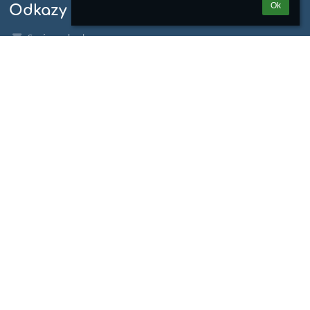
Ok
Odkazy
Správca obsahu
Technická podpora
Vyhlásenie o prístupnosti
Právne informácie
Zásady ochrany osobných údajov
Údaje o prevádzkovateľovi
Mapa stránok
Facebook
Priestory školy - Google
Kontakty
Stredná športová škola, Tr. SNP 104, Košice
skola@ssske.sk
+421 055 6415 138