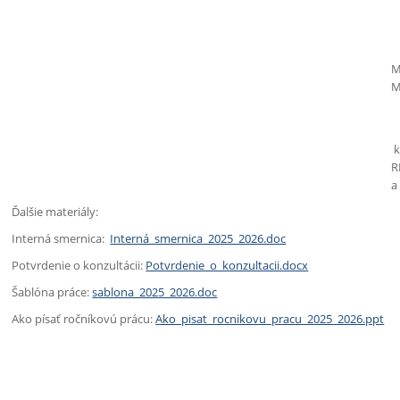
M
M
k
R
a
Ďalšie materiály:
Interná smernica:
Interná_smernica_2025_2026.doc
Potvrdenie o konzultácii:
Potvrdenie_o_konzultacii.docx
Šablóna práce:
sablona_2025_2026.doc
Ako písať ročníkovú prácu:
Ako_pisat_rocnikovu_pracu_2025_2026.ppt