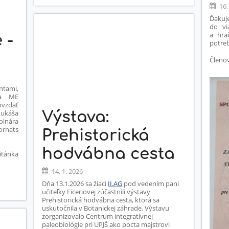
16.
-
PLANETÁRIUM:
Ďaku
do vi
a hra
 -
potre
Členo
ntami,
na ME
ovzdať
Lukáša
Výstava:
olnára
Hornats
Prehistorická
hodvábna cesta
itánka
14. 1. 2026
Dňa 13.1.2026 sa žiaci
II.AG
pod vedením pani
učiteľky Ficeriovej zúčastnili výstavy
Prehistorická hodvábna cesta, ktorá sa
uskutočnila v Botanickej záhrade. Výstavu
zorganizovalo Centrum integratívnej
paleobiológie pri UPJŠ ako pocta majstrovi