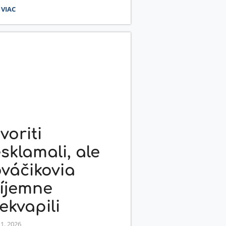
VÉ
 VIAC
TROVSTVÁ
ODOSLOVENSKEJ
TI
IKE:
voriti
sklamali, ale
váčikovia
íjemne
ekvapili
 1. 2026