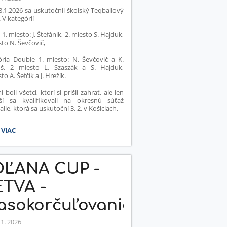
.1.2026 sa uskutočnil školský Teqballový
. V kategórií
: 1. miesto: J. Štefánik, 2. miesto S. Hajduk,
sto N. Ševčovič,
ória Double 1. miesto: N. Ševčovič a K.
uš, 2 miesto L. Szaszák a S. Hajduk,
to A. Šefčík a J. Hrežík.
i boli všetci, ktorí si prišli zahrať, ale len
pší sa kvalifikovali na okresnú súťaž
alle, ktorá sa uskutoční 3. 2. v Košiciach.
ITI
 VIAC
LAMALI,
ČIKOVIA
OĽANA CUP -
EMNE
APILI:
TVA -
asokorčuľovanie
 1. 2026