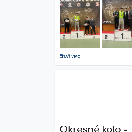
ORAVA
ČÍTAŤ VIAC
CUP
(KARATE):
Okresné kolo -