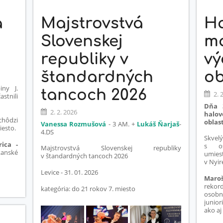
á
Majstrovstvá
Ha
Slovenskej
ma
republiky v
vý
štandardných
ob
iny J.
tancoch 2026
2. 
astnili
Dňa 3
2. 2. 2026
halo
hôdzi
oblast
Vanessa Rozmušová
- 3 AM. +
Lukáš Ňarjaš
-
iesto.
4.DS
Skvel
ica -
s os
Majstrovstvá Slovenskej republiky
kanské
umie
v štandardných tancoch 2026
v Nyir
Levice - 31. 01. 2026
Maro
rekor
kategória: do 21 rokov 7. miesto
osobn
junior
ako aj