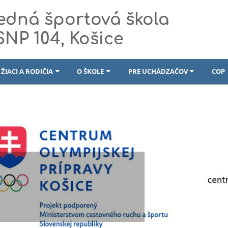
edná športová škola
 SNP 104, Košice
ŽIACI A RODIČIA
O ŠKOLE
PRE UCHÁDZAČOV
COP