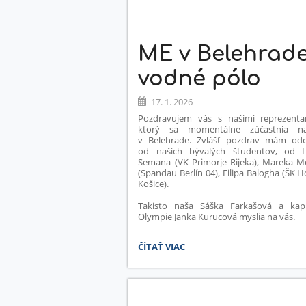
ME v Belehrade
vodné pólo
17. 1. 2026
Pozdravujem vás s našimi reprezenta
ktorý sa momentálne zúčastnia 
v Belehrade. Zvlášť pozdrav mám od
od našich bývalých študentov, od 
Semana (VK Primorje Rijeka), Mareka M
(Spandau Berlín 04), Filipa Balogha (ŠK 
Košice).
Takisto naša Sáška Farkašová a kap
Olympie Janka Kurucová myslia na vás.
ME
ČÍTAŤ VIAC
V
BELEHRADE
-
VODNÉ