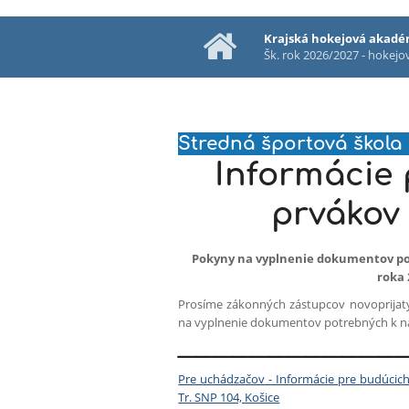
Krajská hokejová akadé
Šk. rok 2026/2027 - hokej
Stredná športová škola
Informácie
prvákov
Pokyny na vyplnenie dokumentov pot
roka 
Prosíme zákonných zástupcov novoprijatý
na vyplnenie dokumentov potrebných k nás
_________________________
Pre uchádzačov - Informácie pre budúcich
Tr. SNP 104, Košice