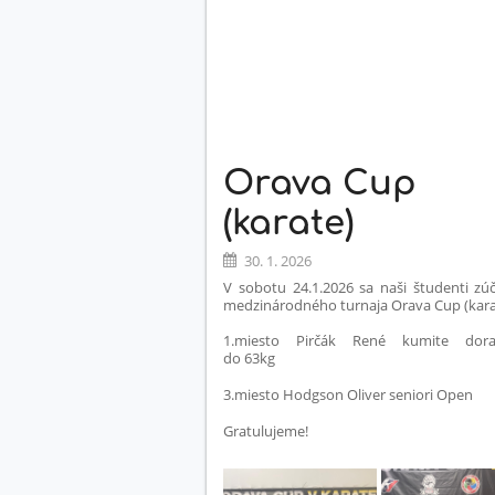
PLNOM
PRÚDE:
Orava Cup
(karate)
30. 1. 2026
V sobotu 24.1.2026 sa naši študenti zúča
medzinárodného turnaja Orava Cup (kara
1.miesto Pirčák René kumite doras
do 63kg
3.miesto Hodgson Oliver seniori Open
Gratulujeme!