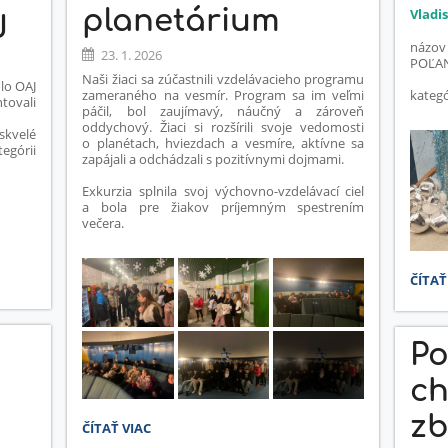
planetárium
Vladi
J
názov
23. 1. 2026
POĽAN
Naši žiaci sa zúčastnili vzdelávacieho programu
lo OAJ
zameraného na vesmír. Program sa im veľmi
kategó
tovali
páčil, bol zaujímavý, náučný a zároveň
oddychový. Žiaci si rozšírili svoje vedomosti
 skvelé
o planétach, hviezdach a vesmíre, aktívne sa
egórii
zapájali a odchádzali s pozitívnymi dojmami.
Exkurzia splnila svoj výchovno-vzdelávací cieľ
a bola pre žiakov príjemným spestrením
večera.
POĽA
ČÍTAŤ
CUP
-
DETV
Po
-
KRAS
ch
zb
NOČNÁ
ČÍTAŤ VIAC
OBLOHA