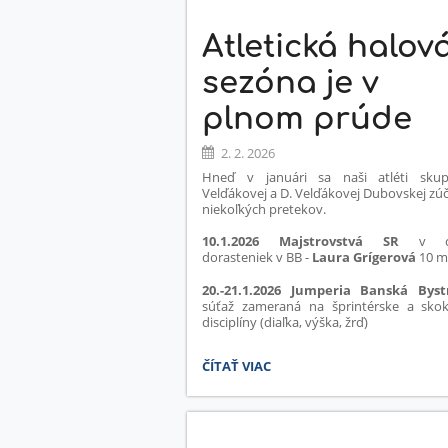
Atletická halov
sezóna je v
plnom prúde
2. 2. 2026
Hneď v januári sa naši atléti skup
Velďákovej a D. Velďákovej Dubovskej zúč
niekoľkých pretekov.
10.1.2026 Majstrovstvá SR
v c
dorasteniek v BB -
Laura Grígerová
10 m
20.-21.1.2026
Jumperia Banská Bystr
súťaž zameraná na šprintérske a sko
disciplíny (diaľka, výška, žrď)
ATLETICKÁ
ČÍTAŤ VIAC
HALOVÁ
SEZÓNA
JE
V