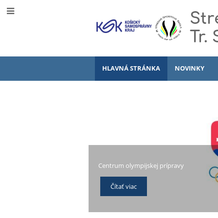
Str
Tr.
HLAVNÁ STRÁNKA
NOVINKY
Hlavná
stránka
Centrum olympijskej prípravy
Čítať viac