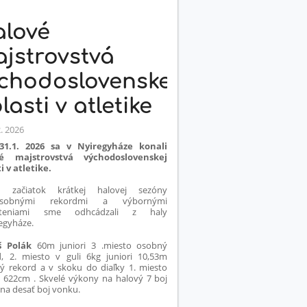
lové
jstrovstvá
chodoslovenskej
lasti v atletike
2. 2026
1.1. 2026 sa v Nyiregyháze konali
vé majstrovstvá východoslovenskej
i v atletike.
ý začiatok krátkej halovej sezóny
obnými rekordmi a výbornými
steniami sme odhcádzali z haly
egyháze.
š Polák
60m juniori 3 .miesto osobný
d, 2. miesto v guli 6kg juniori 10,53m
ý rekord a v skoku do diaľky 1. miesto
i 622cm . Skvelé výkony na halový 7 boj
 na desať boj vonku.