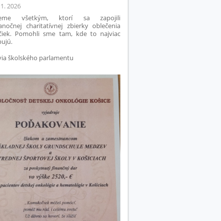
 1. 2026
jeme všetkým, ktorí sa zapojili
anočnej charitatívnej zbierky oblečenia
čiek. Pomohli sme tam, kde to najviac
bujú.
via školského parlamentu