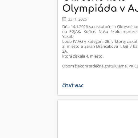
Olympiáda v A
23. 1. 2026
Dňa 14.1.2026 sa uskutočnilo Okresné ko
na EGJAK, Košice. Našu školu reprezen
Yakob
Loub IV.AG v kategórii 2B, v ktorej získal
3. miesto a Sarah Drančáková I. GB v kat
2A,
ktorá získala 4. miesto.
Obom žiakom srdečne gratulujeme. PK CJ
OKRESNÉ
ČÍTAŤ VIAC
KOLO
-
OLYMPIÁDA
V
AJ: