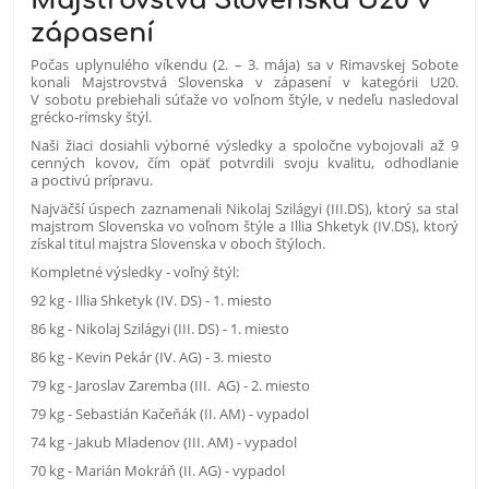
Majstrovstvá Slovenska U20 v
zápasení
Počas uplynulého víkendu (2. – 3. mája) sa v Rimavskej Sobote
konali Majstrovstvá Slovenska v zápasení v kategórii U20.
V sobotu prebiehali súťaže vo voľnom štýle, v nedeľu nasledoval
grécko-rímsky štýl.
Naši žiaci dosiahli výborné výsledky a spoločne vybojovali až 9
cenných kovov, čím opäť potvrdili svoju kvalitu, odhodlanie
a poctivú prípravu.
Najväčší úspech zaznamenali Nikolaj Szilágyi (III.DS), ktorý sa stal
majstrom Slovenska vo voľnom štýle a Illia Shketyk (IV.DS), ktorý
získal titul majstra Slovenska v oboch štýloch.
Kompletné výsledky - voľný štýl:
92 kg - Illia Shketyk (IV. DS) - 1. miesto
86 kg - Nikolaj Szilágyi (III. DS) - 1. miesto
86 kg - Kevin Pekár (IV. AG) - 3. miesto
79 kg - Jaroslav Zaremba (III. AG) - 2. miesto
79 kg - Sebastián Kačeňák (II. AM) - vypadol
74 kg - Jakub Mladenov (III. AM) - vypadol
70 kg - Marián Mokráň (II. AG) - vypadol