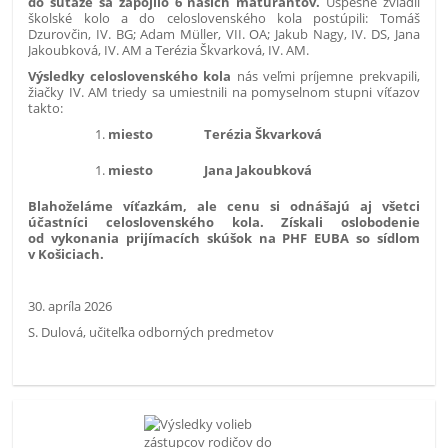
do súťaže sa zapojilo 6 našich maturantov.
Úspešne zvládli
školské kolo a do celoslovenského kola postúpili:
Tomáš
Dzurovčin, IV. BG; Adam Müller, VII. OA; Jakub Nagy, IV. DS, Jana
Jakoubková, IV. AM a Terézia Škvarková, IV. AM.
Výsledky celoslovenského kola
nás veľmi príjemne prekvapili,
žiačky IV. AM triedy sa umiestnili na pomyselnom stupni víťazov
takto:
miesto Terézia Škvarková
miesto Jana Jakoubková
Blahoželáme víťazkám, ale cenu si odnášajú aj všetci
účastníci celoslovenského kola. Získali oslobodenie
od vykonania prijímacích skúšok na PHF EUBA so sídlom
v Košiciach.
30. apríla 2026
S. Dulová, učiteľka odborných predmetov