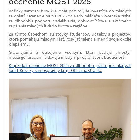
ocenenie MOST 2025
Košický samosprávny kraj opäť potvrdil, že investícia do mladých
sa oplatí. Ocenenie MOST 2025 od Rady mládeže Slovenska získal
za dlhodobú podporu vzdelávania, dobrovoľníctva a aktívneho
zapájania mladých ľudí do života v regióne.
Za týmto úspechom sú stovky študentov, učiteľov a projektov,
ktoré pomáhajú mladým rásť, rozvíjať talent a meniť svoje okolie
k lepšiemu.
Gratulujeme a ďakujeme všetkým, ktorí budujú „mosty“
medzi generáciami a dávajú mladým priestor tvoriť budúcnosť!
Kraj získal ocenenie MOST 2025 za dlhodobú prácu pre mladých
ľudí | Košický samosprávny kraj - Oficiálna stránka