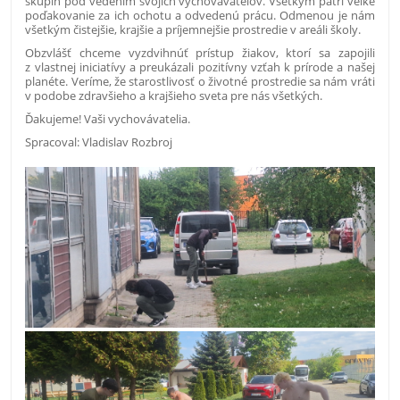
skupín pod vedením svojich vychovávateľov. Všetkým patrí veľké
poďakovanie za ich ochotu a odvedenú prácu. Odmenou je nám
všetkým čistejšie, krajšie a príjemnejšie prostredie v areáli školy.
Obzvlášť chceme vyzdvihnúť prístup žiakov, ktorí sa zapojili
z vlastnej iniciatívy a preukázali pozitívny vzťah k prírode a našej
planéte. Veríme, že starostlivosť o životné prostredie sa nám vráti
v podobe zdravšieho a krajšieho sveta pre nás všetkých.
Ďakujeme! Vaši vychovávatelia.
Spracoval: Vladislav Rozbroj