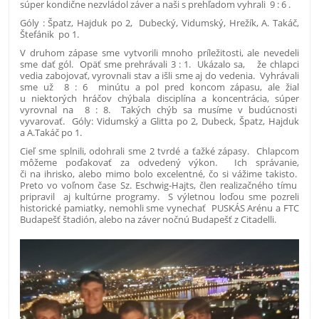
súper kondične nezvládol záver a naši s prehľadom vyhrali 9 : 6 .
Góly : Špatz, Hajduk po 2, Dubecký, Vidumský, Hrežík, A. Takáč,
Štefánik po 1.
V druhom zápase sme vytvorili mnoho príležitosti, ale nevedeli
sme dať gól. Opäť sme prehrávali 3 : 1. Ukázalo sa, že chlapci
vedia zabojovať, vyrovnali stav a išli sme aj do vedenia. Vyhrávali
sme už 8 : 6 minútu a pol pred koncom zápasu, ale žiaľ
u niektorých hráčov chýbala disciplína a koncentrácia, súper
vyrovnal na 8 : 8. Takých chýb sa musíme v budúcnosti
vyvarovať. Góly: Vidumský a Glitta po 2, Dubeck, Špatz, Hajduk
a A.Takáč po 1.
Cieľ sme splnili, odohrali sme 2 tvrdé a ťažké zápasy. Chlapcom
môžeme poďakovať za odvedený výkon. Ich správanie,
či na ihrisko, alebo mimo bolo excelentné, čo si vážime takisto.
Preto vo voľnom čase Sz. Eschwig-Hajts, člen realizačného tímu
pripravil aj kultúrne programy. S výletnou loďou sme pozreli
historické pamiatky, nemohli sme vynechať PUSKÁS Arénu a FTC
Budapešť štadión, alebo na záver nočnú Budapešť z Citadelli.