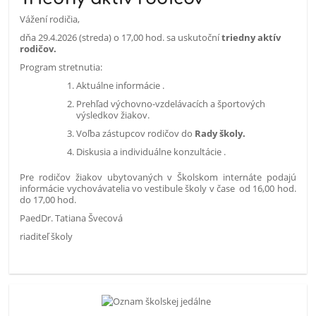
Vážení rodičia,
dňa 29.4.2026 (streda) o 17,00 hod. sa uskutoční
triedny aktív
rodičov.
Program stretnutia:
Aktuálne informácie .
Prehľad výchovno-vzdelávacích a športových
výsledkov žiakov.
Voľba zástupcov rodičov do
Rady školy.
Diskusia a individuálne konzultácie .
Pre rodičov žiakov ubytovaných v Školskom internáte podajú
informácie vychovávatelia vo vestibule školy v čase od 16,00 hod.
do 17,00 hod.
PaedDr. Tatiana Švecová
riaditeľ školy