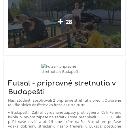
28
Futsal - prípravné stretnutia v
Budapešti
Naši študenti absolvovali 2 prípravné stretnutia pred „Otvorené
ME školských družstiev vo futsale U18 / 2026“
v Budapešti. Zahrali vyrovnané zápasy proti výberu Csík Ferenc
iskola. V prvom zápase na začiatku sme prehrávali 3 : 1, ale
prišli naše chvíle a otočili sme skóre na 5:4. V druhom polčase
vďaka dobrému striedaniu nášho trénera R. Lukáča, postupne