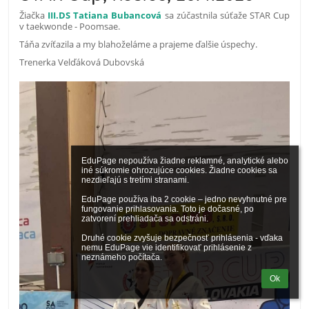
Žiačka
III.DS Tatiana Bubancová
sa zúčastnila súťaže STAR Cup
v taekwonde - Poomsae.
Táňa zvíťazila a my blahoželáme a prajeme ďalšie úspechy.
Trenerka Velďáková Dubovská
EduPage nepoužíva žiadne reklamné, analytické alebo 
iné súkromie ohrozujúce cookies. Žiadne cookies sa 
nezdieľajú s tretími stranami.

EduPage používa iba 2 cookie – jedno nevyhnutné pre 
fungovanie prihlasovania. Toto je dočasné, po 
zatvorení prehliadača sa odstráni.

Druhé cookie zvyšuje bezpečnosť prihlásenia - vďaka 
nemu EduPage vie identifikovať prihlásenie z 
neznámeho počítača.
Ok