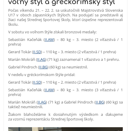
voľný štýl a gréckorímsky štýl
Počas víkendu 21. – 22. 2. sa uskutočnili Majstrovstvá Slovenska
U17 v oboch zápasníckych štýloch. Na podujatí sa predstavili aj
žiaci našej Strednej športovej školy, ktorí úspešne reprezentovali
školu.
V sobotu vo voľnom štýle získali bronzové medaily:
Sebastián Kačeňák (
II.AM
) – 80 kg – 3. miesto (2 víťazstvá / 1
prehra)
Gerard Tokár (
II.SD
) – 110 kg – 3. miesto (2 víťazstvá / 1 prehra)
Marián Mokráň (
II.AG
) (71 kg) zaznamenal 1 víťazstvo a 1 prehru.
Gabriel Pindroch (
II.BG
) (60 kg) sa neumiestnil.
V nedeľu v gréckorímskom štýle pridal:
Gerard Tokár (
II.SD
) – 110 kg – 2. miesto (2 víťazstvá / 1 prehra)
Sebastián Kačeňák (
II.AM
) – 80 kg – 3. miesto (3 víťazstvá / 1
prehra)
Marián Mokráň (
II.AG
) (71 kg) a Gabriel Pindroch (
II.BG
) (60 kg) sa
taktiež neumiestnili.
Žiakom blahoželáme k dosiahnutým výsledkom a ďakujeme
za vzornú reprezentáciu Strednej športovej školy.