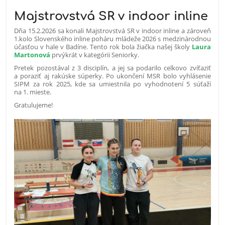
Majstrovstvá SR v indoor inline
Dňa 15.2.2026 sa konali Majstrovstvá SR v indoor inline a zároveň
1.kolo Slovenského inline poháru mládeže 2026 s medzinárodnou
účasťou v hale v Badíne. Tento rok bola žiačka našej školy
Laura
Martonová
prvýkrát v kategórii Seniorky.
Pretek pozostával z 3 disciplín, a jej sa podarilo celkovo zvíťaziť
a poraziť aj rakúske súperky. Po ukončení MSR bolo vyhlásenie
SIPM za rok 2025, kde sa umiestnila po vyhodnotení 5 súťaží
na 1. mieste.
Gratulujeme!