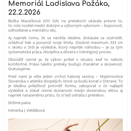
Memoriál Ladislava Pažáka,
22.2.2026
Božka Macečková (VIII OA) na pretekoch ukázala presne to,
čo robí rozdiel medzi dobrým a výborným výkonom – bojovnosť,
odhodlanie a mentálnu silu.
Aj napriek tomu, že sa necítila ideálne, dokázala sa sústrediť,
zvládnuť tlak a posunúť svoje limity. Osobné maximum 333 cm
v skoku o žrdi je výsledok, ktorý nepríde náhodou – je za tým
systematická práca, disciplína a dôvera v tréningový proces.
Obzvlášť cenné je, že výkon prišiel v situácii, keď to nebolo
komfortné. Práve takéto preteky budujú charakter a skúsenosť.
Gratulujeme.
Pred nami je ešte jeden vrchol halovej sezóny – Majstrovstvá
Slovenska v atletike dospelých, ktoré sa budú konať v Ostrave. To
je ideálna príležitosť potvrdiť formu, zabojovať o čo najlepší
výsledok a získať cenné skúsenosti medzi slovenskou elitou aj
napriek narazenému prstu, čo si tiež odnáša z pretekov.
Držíme palce.
trénerka J. Velďáková