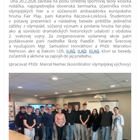
Dňa 20.2.2026 zavítala na pôdu Strednej športovej školy košická
rodáčka, najúspešnejšia slovenská šermiarka, účastníčka troch
olympijských hier a v súčasnosti ambasádorka európskeho
hnutia Fair Play, pani Katarína Ráczová-Lokšová. Študentom
v pútavej prezentácii a následnej besede priblížila jedinečné
zážitky z olympiád, súčasný význam a poslanie hnutia fair-play,
ako aj súvislosti dramatických historických udalostí z obdobia
2. svetovej vojny. Za zorganizovanie vydarenej akcie patrí
poďakovanie pani riaditeľke školy PaedDr. Tatiane Švecovej
a vyučujúcim Mgr. Samuelovi Horváthovi a PhDr. Marcelovi
Nemcovi, ako aj žiakom I.DS,
II.AG
,
II.AD
,
III.AG
, ktorí sa besedy
zúčastnili a aktívne sa zapojili do jej priebehu.
spracoval: PhDr. Marcel Nemec (koordinátor olympijskej výchovy)