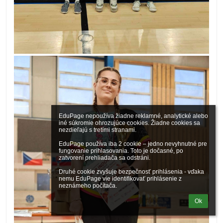
EduPage nepoužíva žiadne reklamné, analytické alebo 
iné súkromie ohrozujúce cookies. Žiadne cookies sa 
nezdieľajú s tretími stranami.

EduPage používa iba 2 cookie – jedno nevyhnutné pre 
fungovanie prihlasovania. Toto je dočasné, po 
zatvorení prehliadača sa odstráni.

Druhé cookie zvyšuje bezpečnosť prihlásenia - vďaka 
nemu EduPage vie identifikovať prihlásenie z 
neznámeho počítača.
Ok