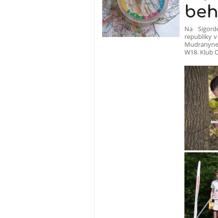
be
Na Sigord
republiky v
Mudranynet
W18. Klub O