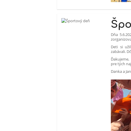
Špo
Dňa 5.6.202
zorganizov
Deti si uži
zabávali. D
Ďakujeme,
pre tých na
Danka a Jank