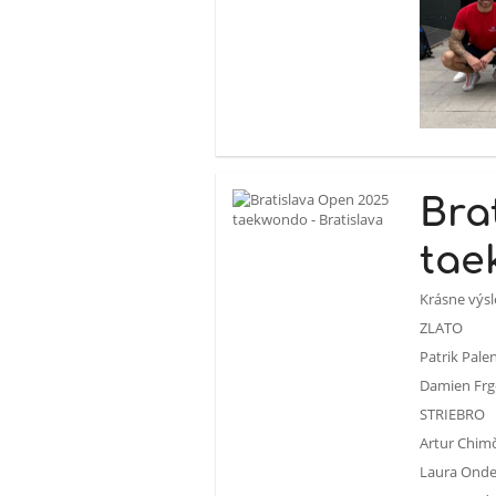
Bra
tae
Krásne výsl
ZLATO
Patrik Pale
Damien Frg
STRIEBRO
Artur Chimč
Laura Onder