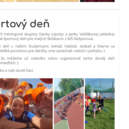
rtový deň
5 tréningové skupiny Danky (úpoly) a Janky Velďákovej (atletika)
ali športový deň pre malých škôlkarov z MŠ Nešporova.
li deň s našimi študentami, behali, hádzali, skákali a hlavne sa
ôležité posolstvo pre detičky sme zanechali: radosť z pohybu :)
 že môžeme už niekoľko rokov organizovať tento skvelý deň
jmladších :)
a a naši skvelí žiaci