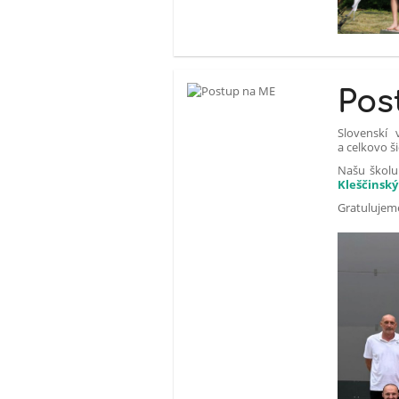
Pos
Slovenskí 
a celkovo š
Našu školu 
Kleščinský
Gratulujem