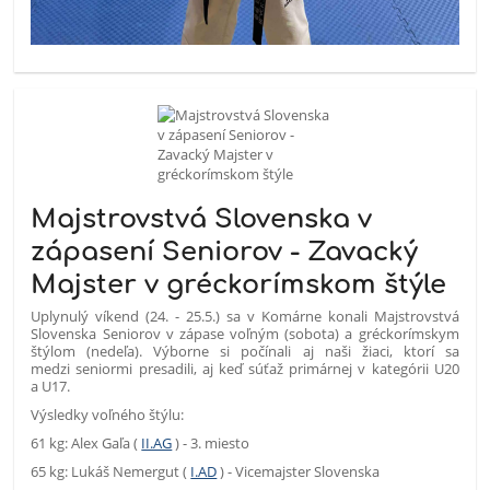
Majstrovstvá Slovenska v
zápasení Seniorov - Zavacký
Majster v gréckorímskom štýle
Uplynulý víkend (24. - 25.5.) sa v Komárne konali Majstrovstvá
Slovenska Seniorov v zápase voľným (sobota) a gréckorímskym
štýlom (nedeľa). Výborne si počínali aj naši žiaci, ktorí sa
medzi seniormi presadili, aj keď súťaž primárnej v kategórii U20
a U17.
Výsledky voľného štýlu:
61 kg: Alex Gaľa (
II.AG
) - 3. miesto
65 kg: Lukáš Nemergut (
I.AD
) - Vicemajster Slovenska