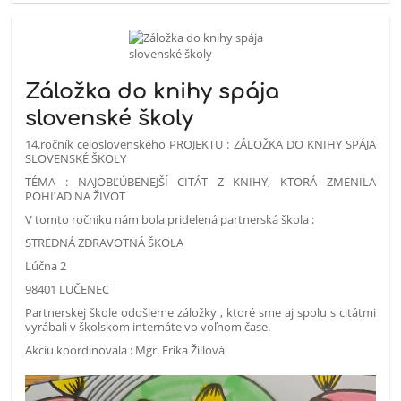
Záložka do knihy spája
slovenské školy
14.ročník celoslovenského PROJEKTU : ZÁLOŽKA DO KNIHY SPÁJA
SLOVENSKÉ ŠKOLY
TÉMA : NAJOBĽÚBENEJŠÍ CITÁT Z KNIHY, KTORÁ ZMENILA
POHĽAD NA ŽIVOT
V tomto ročníku nám bola pridelená partnerská škola :
STREDNÁ ZDRAVOTNÁ ŠKOLA
Lúčna 2
98401 LUČENEC
Partnerskej škole odošleme záložky , ktoré sme aj spolu s citátmi
vyrábali v školskom internáte vo voľnom čase.
Akciu koordinovala : Mgr. Erika Žillová