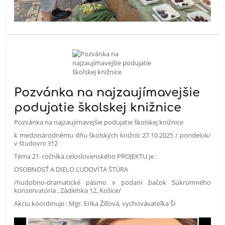
Pozvánka na najzaujímavejšie
podujatie školskej knižnice
Pozvánka na najzaujímavejšie podujatie školskej knižnice
k medzinárodnému dňu školských knižníc 27.10.2025 / pondelok/
v študovni 312
Téma 21. ročníka celoslovenského PROJEKTU je :
OSOBNOSŤ A DIELO ĽUDOVÍTA ŠTÚRA
/hudobno-dramatické pásmo v podaní žiačok Súkromného
konzervatória , Zádielska 12, Košice/
Akciu koordinuje : Mgr. Erika Žillová, vychovávateľka ŠI