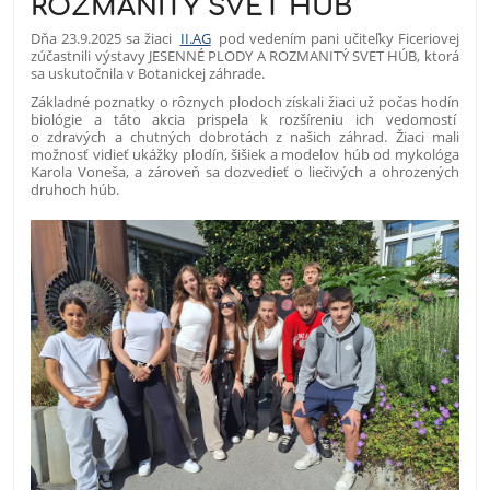
ROZMANITÝ SVET HÚB
Dňa 23.9.2025 sa žiaci
II.AG
pod vedením pani učiteľky Ficeriovej
zúčastnili výstavy JESENNÉ PLODY A ROZMANITÝ SVET HÚB, ktorá
sa uskutočnila v Botanickej záhrade.
Základné poznatky o rôznych plodoch získali žiaci už počas hodín
biológie a táto akcia prispela k rozšíreniu ich vedomostí
o zdravých a chutných dobrotách z našich záhrad. Žiaci mali
možnosť vidieť ukážky plodín, šišiek a modelov húb od mykológa
Karola Voneša, a zároveň sa dozvedieť o liečivých a ohrozených
druhoch húb.