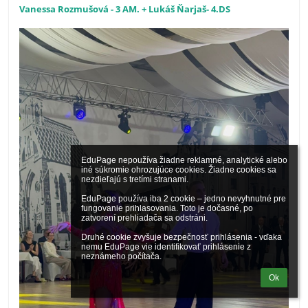
Vanessa Rozmušová - 3 AM. + Lukáš Ňarjaš- 4.DS
EduPage nepoužíva žiadne reklamné, analytické alebo 
iné súkromie ohrozujúce cookies. Žiadne cookies sa 
nezdieľajú s tretími stranami.

EduPage používa iba 2 cookie – jedno nevyhnutné pre 
fungovanie prihlasovania. Toto je dočasné, po 
zatvorení prehliadača sa odstráni.

Druhé cookie zvyšuje bezpečnosť prihlásenia - vďaka 
nemu EduPage vie identifikovať prihlásenie z 
neznámeho počítača.
Ok