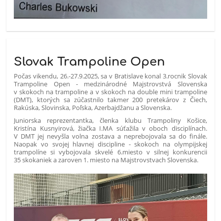
Slovak Trampoline Open
Počas vikendu, 26.-27.9.2025, sa v Bratislave konal 3.rocnik Slovak
Trampoline Open - medzinárodné Majstrovstvá Slovenska
v skokoch na trampoline a v skokoch na double mini trampoline
(DMT), ktorých sa zúčastnilo takmer 200 pretekárov z Čiech,
Rakúska, Slovinska, Poľska, Azerbajdžanu a Slovenska.
Juniorska reprezentantka, členka klubu Trampoliny Košice,
Kristína Kusnyirová, žiačka I.MA súťažila v oboch disciplínach.
V DMT jej nevyšla volna zostava a neprebojovala sa do finále.
Naopak vo svojej hlavnej discipline - skokoch na olympijskej
trampolíne si vybojovala skvelé 6.miesto v silnej konkurencii
35 skokaniek a zaroven 1. miesto na Majstrovstvach Slovenska.