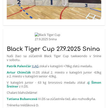
Black Tiger Cup 27.9.2025 Snina
Naši žiaci sa zúčastnili Black Tiger Cup taekwondo v Snine
v sobotu.
Patrik Palenčár
II.AG
ziskal v kategórii +78kg zlatú medailu.
Artur Chimčák
III.DS získal 2. miesto v kategórii junior -63kg
a 2. miesto v kategórii senior -63kg.
V kategórii junior - 63 kg bronzovú medailu získal a
j Šimon
Šreiner
z II.DS.
Chalani blahoželáme!
Tatiana Bubancová
III.DS sa zúčastnila tiež, ako rozhodkyňa.
Trénerka Velďáková D.