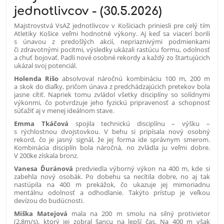
jednotlivcov - (30.5.2026)
Majstrovstvá VsAZ jednotlivcov v Košiciach priniesli pre celý tím
Atletiky Košice veľmi hodnotné výkony. Aj keď sa viacerí borili
s únavou z predošlých akcií, nepriaznivými podmienkami
či zdravotnými pocitmi, výsledky ukázali rastúcu formu, odolnosť
a chuť bojovať. Padli nové osobné rekordy a každý zo štartujúcich
ukázal svoj potenciál.
Holenda Rišo
absolvoval náročnú kombináciu 100 m, 200 m
a skok do diaľky, pričom únava z predchádzajúcich pretekov bola
jasne cítiť. Napriek tomu zvládol všetky disciplíny so solídnymi
výkonmi, čo potvrdzuje jeho fyzickú pripravenosť a schopnosť
súťažiť aj v menej ideálnom stave.
Emma Tkáčová
spojila technickú disciplínu – výšku –
s rýchlostnou dvojstovkou. V behu si pripísala nový osobný
rekord, čo je jasný signál, že jej forma ide správnym smerom.
Kombinácia disciplín bola náročná, no zvládla ju veľmi dobre.
V 200ke získala bronz.
Vanesa Ďuránová
predviedla výborný výkon na 400 m, kde si
zabehla nový osobák. Po dobehu sa necítila dobre, no aj tak
nastúpila na 400 m prekážok, čo ukazuje jej mimoriadnu
mentálnu odolnosť a odhodlanie. Takýto prístup je veľkou
devízou do budúcnosti.
Miška Matejová
mala na 200 m smolu na silný protivietor
(2,8m/s), ktorý jej zobral šancu na lepší čas. Na 400 m však