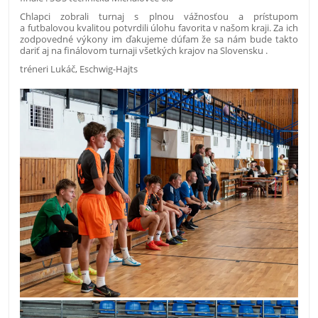
Chlapci zobrali turnaj s plnou vážnos
ť
ou a prístupom
a futbalovou kvalitou potvrdili úlohu favorita v našom kraji. Za ich
zodpovedné výkony im
ď
akujeme dúfam že sa nám bude takto
dari
ť
aj na finálovom turnaji všetkých krajov na Slovensku .
tréneri Luká
č
, Eschwig-Hajts