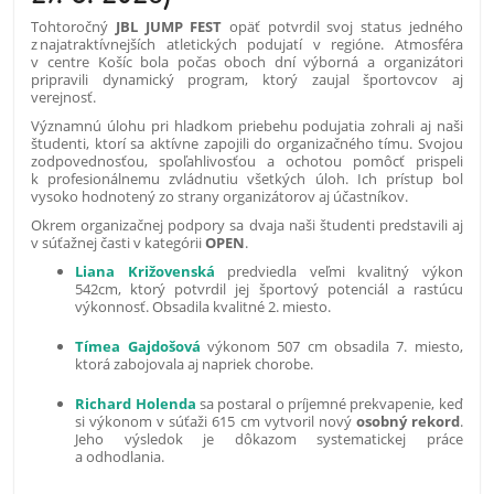
Tohtoročný
JBL JUMP FEST
opäť potvrdil svoj status jedného
z najatraktívnejších atletických podujatí v regióne. Atmosféra
v centre Košíc bola počas oboch dní výborná a organizátori
pripravili dynamický program, ktorý zaujal športovcov aj
verejnosť.
Významnú úlohu pri hladkom priebehu podujatia zohrali aj naši
študenti, ktorí sa aktívne zapojili do organizačného tímu. Svojou
zodpovednosťou, spoľahlivosťou a ochotou pomôcť prispeli
k profesionálnemu zvládnutiu všetkých úloh. Ich prístup bol
vysoko hodnotený zo strany organizátorov aj účastníkov.
Okrem organizačnej podpory sa dvaja naši študenti predstavili aj
v súťažnej časti v kategórii
OPEN
.
Liana
Križovenská
predviedla veľmi kvalitný výkon
542cm, ktorý potvrdil jej športový potenciál a rastúcu
výkonnosť. Obsadila kvalitné 2. miesto.
Tímea Gajdošová
výkonom 507 cm obsadila 7. miesto,
ktorá zabojovala aj napriek chorobe.
Richard Holenda
sa postaral o príjemné prekvapenie, keď
si výkonom v súťaži 615 cm vytvoril nový
osobný rekord
.
Jeho výsledok je dôkazom systematickej práce
a odhodlania.