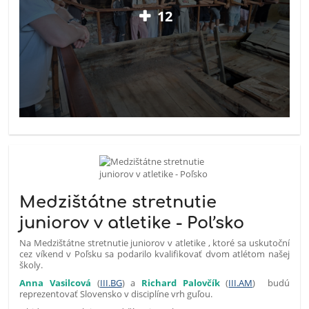
12
Medzištátne stretnutie
juniorov v atletike - Poľsko
Na Medzištátne stretnutie juniorov v atletike , ktoré sa uskutoční
cez víkend v Poľsku sa podarilo kvalifikovať dvom atlétom našej
školy.
Anna Vasilcová
(
III.BG
) a
Richard Palovčík
(
III.AM
) budú
reprezentovať Slovensko v disciplíne vrh guľou.