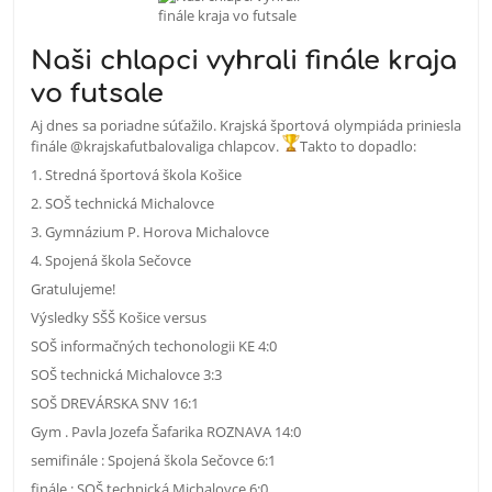
Naši chlapci vyhrali finále kraja
vo futsale
Aj dnes sa poriadne súťažilo. Krajská športová olympiáda priniesla
finále @krajskafutbalovaliga chlapcov.
Takto to dopadlo:
1. Stredná športová škola Košice
2. SOŠ technická Michalovce
3. Gymnázium P. Horova Michalovce
4. Spojená škola Sečovce
Gratulujeme!
Výsledky SŠŠ Košice versus
SOŠ informa
č
ných techonologii KE 4:0
SOŠ technická Michalovce 3:3
SOŠ DREVÁRSKA SNV 16:1
Gym . Pavla Jozefa Šafarika ROZNAVA 14:0
semifinále : Spojená škola Se
č
ovce 6:1
finále : SOŠ technická Michalovce 6:0