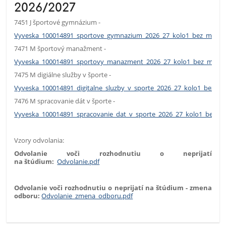
2026/2027
7451 J športové gymnázium -
Vyveska_100014891_sportove_gymnazium_2026_27_kolo1_bez_mena.
7471 M športový manažment -
Vyveska_100014891_sportovy_manazment_2026_27_kolo1_bez_mena.
7475 M digiálne služby v športe -
Vyveska_100014891_digitalne_sluzby_v_sporte_2026_27_kolo1_bez_m
7476 M spracovanie dát v športe -
Vyveska_100014891_spracovanie_dat_v_sporte_2026_27_kolo1_bez_m
Vzory odvolania:
Odvolanie voči rozhodnutiu o neprijatí
na štúdium:
Odvolanie.pdf
Odvolanie voči rozhodnutiu o neprijatí na štúdium - zmena
odboru:
Odvolanie_zmena_odboru.pdf