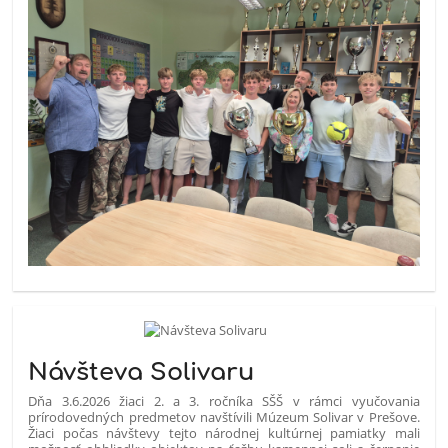
Návšteva Solivaru
Dňa 3.6.2026 žiaci 2. a 3. ročníka SŠŠ v rámci vyučovania
prírodovedných predmetov navštívili Múzeum Solivar v Prešove.
Žiaci počas návštevy tejto národnej kultúrnej pamiatky mali