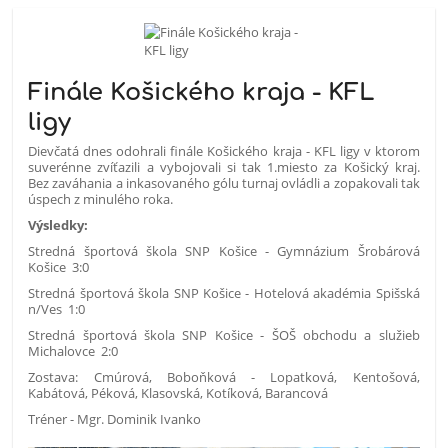
Finále Košického kraja - KFL
ligy
Dievčatá dnes odohrali finále Košického kraja - KFL ligy v ktorom
suverénne zvíťazili a vybojovali si tak 1.miesto za Košický kraj.
Bez zaváhania a inkasovaného gólu turnaj ovládli a zopakovali tak
úspech z minulého roka.
Výsledky:
Stredná športová škola SNP Košice - Gymnázium Šrobárová
Košice 3:0
Stredná športová škola SNP Košice - Hotelová akadémia Spišská
n/Ves 1:0
Stredná športová škola SNP Košice - ŠOŠ obchodu a služieb
Michalovce 2:0
Zostava: Cmúrová, Boboňková - Lopatková, Kentošová,
Kabátová, Péková, Klasovská, Kotíková, Barancová
Tréner - Mgr. Dominik Ivanko