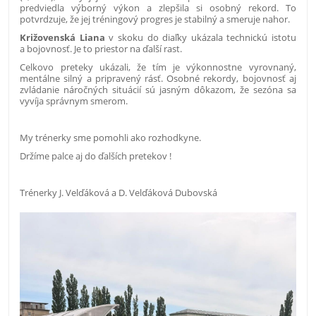
predviedla výborný výkon a zlepšila si osobný rekord. To
potvrdzuje, že jej tréningový progres je stabilný a smeruje nahor.
Križovenská Liana
v skoku do diaľky ukázala technickú istotu
a bojovnosť. Je to priestor na ďalší rast.
Celkovo preteky ukázali, že tím je výkonnostne vyrovnaný,
mentálne silný a pripravený rásť. Osobné rekordy, bojovnosť aj
zvládanie náročných situácií sú jasným dôkazom, že sezóna sa
vyvíja správnym smerom.
My trénerky sme pomohli ako rozhodkyne.
Držíme palce aj do ďalších pretekov !
Trénerky J. Velďáková a D. Velďáková Dubovská