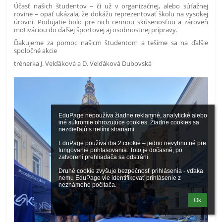
Účasť našich študentov – či už v organizačnej, alebo súťažnej
rovine – opäť ukázala, že dokážu reprezentovať školu na vysokej
úrovni. Podujatie bolo pre nich cennou skúsenosťou a zároveň
motiváciou do ďalšej športovej aj osobnostnej prípravy.
Ďakujeme za pomoc našicm študentom a tešíme sa na ďalšie
spoločné akcie
trénerka J. Velďáková a D. Velďáková Dubovská
EduPage nepoužíva žiadne reklamné, analytické alebo 
iné súkromie ohrozujúce cookies. Žiadne cookies sa 
nezdieľajú s tretími stranami.

EduPage používa iba 2 cookie – jedno nevyhnutné pre 
fungovanie prihlasovania. Toto je dočasné, po 
zatvorení prehliadača sa odstráni.

Druhé cookie zvyšuje bezpečnosť prihlásenia - vďaka 
nemu EduPage vie identifikovať prihlásenie z 
neznámeho počítača.
Ok