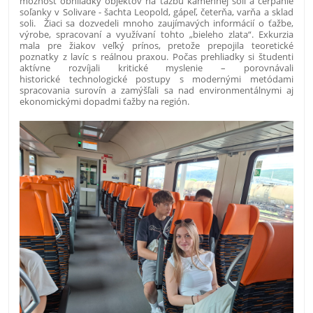
možnosť obhliadky objektov na ťažbu kamennej soli a čerpanie
soľanky v Solivare - šachta Leopold, gápeľ, četerňa, varňa a sklad
soli. Žiaci sa dozvedeli mnoho zaujímavých informácií o ťažbe,
výrobe, spracovaní a využívaní tohto „bieleho zlata“. Exkurzia
mala pre žiakov veľký prínos, pretože prepojila teoretické
poznatky z lavíc s reálnou praxou. Počas prehliadky si študenti
aktívne rozvíjali kritické myslenie – porovnávali
historické technologické postupy s modernými metódami
spracovania surovín a zamýšľali sa nad environmentálnymi aj
ekonomickými dopadmi ťažby na región.