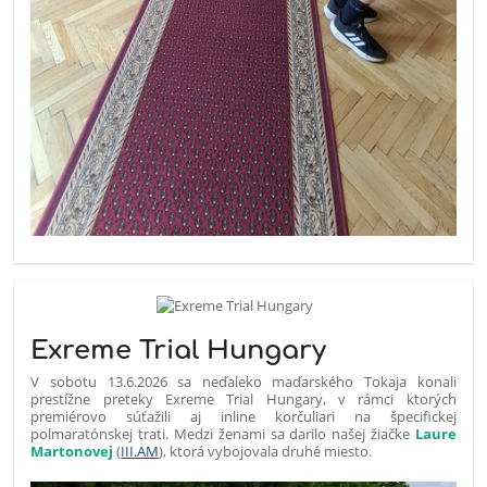
Exreme Trial Hungary
V sobotu 13.6.2026 sa neďaleko maďarského Tokaja konali
prestížne preteky Exreme Trial Hungary, v rámci ktorých
premiérovo súťažili aj inline korčuliari na špecifickej
polmaratónskej trati. Medzi ženami sa darilo našej žiačke
Laure
Martonovej
(
III.AM
), ktorá vybojovala druhé miesto.