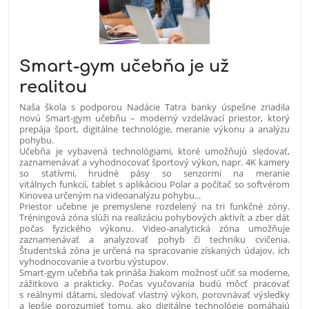
Smart-gym učebňa je už
realitou
Naša škola s podporou Nadácie Tatra banky úspešne zriadila
novú Smart-gym učebňu – moderný vzdelávací priestor, ktorý
prepája šport, digitálne technológie, meranie výkonu a analýzu
pohybu.
Učebňa je vybavená technológiami, ktoré umožňujú sledovať,
zaznamenávať a vyhodnocovať športový výkon, napr. 4K kamery
so statívmi, hrudné pásy so senzormi na meranie
vitálnych funkcií, tablet s aplikáciou Polar a počítač so softvérom
Kinovea určeným na videoanalýzu pohybu...
Priestor učebne je premyslene rozdelený na tri funkčné zóny.
Tréningová zóna slúži na realizáciu pohybových aktivít a zber dát
počas fyzického výkonu. Video-analytická zóna umožňuje
zaznamenávať a analyzovať pohyb či techniku cvičenia.
Študentská zóna je určená na spracovanie získaných údajov, ich
vyhodnocovanie a tvorbu výstupov.
Smart-gym učebňa tak prináša žiakom možnosť učiť sa moderne,
zážitkovo a prakticky. Počas vyučovania budú môcť pracovať
s reálnymi dátami, sledovať vlastný výkon, porovnávať výsledky
a lepšie porozumieť tomu, ako digitálne technológie pomáhajú