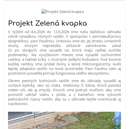
Projekt Zelená kvapka
V týždni od 8.6.2026 do 12.6.2026 sme našu dažďovú záhradu
oživili výsadbou rôznych rastlín. V spolupráci s permakultúrnou
dizajnérkou, pani Paulínou Urdovou sme do jej stredu umiestnili
druhy, ktorým neprekáža občasné zamokrenie, zatiaľ
čo po okrajoch sme vysadili tie, ktoré majú radšej suchšie
podmienky. Na vyvýšenom mieste sme vysadili suchomilné
rastliny a taktiež kríky s chutnými jedlými bobuľami. Pod korene
každej rastliny sme pridali živiny a lesné mikroorganizmy, kvôli
lepšej adaptácii rastlín na nové prostredie. Pani Paulína nám aj
podrobne vysvetlila princíp fungovania celého ekosystému.
Okrem pestrých kvitnúcich rastlín sme do záhrady vysadili aj
voňavé bylinky, ako sú mäta, medovka či šalvia, ktoré potešia
nielen oči, ale aj zmysly. Povrch sme pokryli mulčom, aby sme
pomohli udržať vlahu v pôde, a z kameňov sme vytvorili
jednoduché názvy rastlín, aby sa v záhrade lepšie orientovali aj
návštevníci.