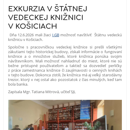
EXKURZIA V ŠTÁTNEJ
VEDECKEJ KNIŽNICI
V KOŠICIACH
Dňa 12.6.2026 mali žiaci
I.GB
možnosť navštíviť Štátnu vedeckú
knižnicu v Košiciach.
Spoločne s pracovníčkou vedeckej knižnice si prešli všetkými
zákutiami tejto historickej budovy, získali informácie o fungovaní
knižnice a o množstve služieb, ktoré knižnica ponúka svojim
návštevníkom. Mali možnosť nahliadnuť do miest, ktoré nie sú
bežne prístupné používateľom a taktiež sa dozvedieť perličky
z práce zamestnanca knižnice či zaujímavosti o cenných knihách
v tejto budove. Dokonca zistili, že knižnica má aj veľký starodávny
trezor, ktorý v nej ostal ako pozostatok z čias minulých, keď tam
bola banka.
Zapísala Mgr. Tatiana Mitrová, učiteľ SJL