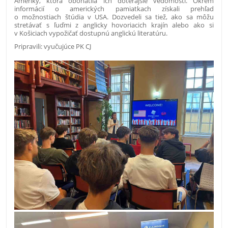
Ameriky, ktorá obohatila ich doterajšie vedomosti. Okrem
informácií o amerických pamiatkach získali prehľad
o možnostiach štúdia v USA. Dozvedeli sa tiež, ako sa môžu
stretávať s ľuďmi z anglicky hovoriacich krajín alebo ako si
v Košiciach vypožičať dostupnú anglickú literatúru.
Pripravili: vyučujúce PK CJ