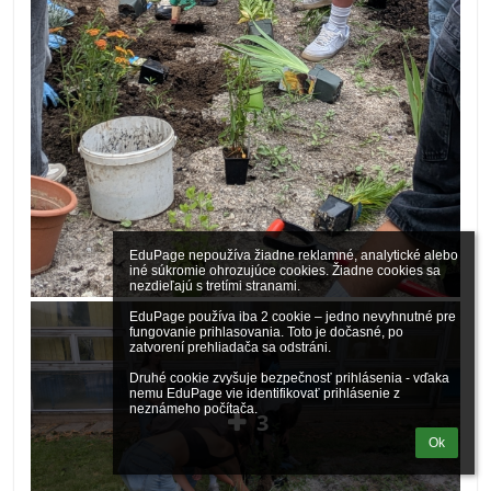
EduPage nepoužíva žiadne reklamné, analytické alebo 
iné súkromie ohrozujúce cookies. Žiadne cookies sa 
nezdieľajú s tretími stranami.

EduPage používa iba 2 cookie – jedno nevyhnutné pre 
fungovanie prihlasovania. Toto je dočasné, po 
zatvorení prehliadača sa odstráni.

Druhé cookie zvyšuje bezpečnosť prihlásenia - vďaka 
nemu EduPage vie identifikovať prihlásenie z 
neznámeho počítača.
3
Ok