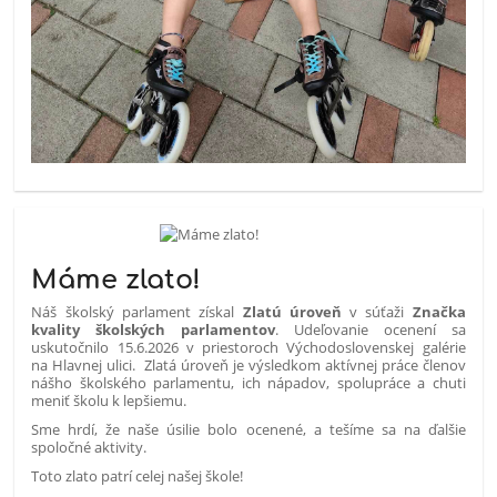
Máme zlato!
Náš školský parlament získal
Zlatú úroveň
v súťaži
Značka
kvality školských parlamentov
. Udeľovanie ocenení sa
uskutočnilo 15.6.2026 v priestoroch Východoslovenskej galérie
na Hlavnej ulici. Zlatá úroveň je výsledkom aktívnej práce členov
nášho školského parlamentu, ich nápadov, spolupráce a chuti
meniť školu k lepšiemu.
Sme hrdí, že naše úsilie bolo ocenené, a tešíme sa na ďalšie
spoločné aktivity.
Toto zlato patrí celej našej škole!