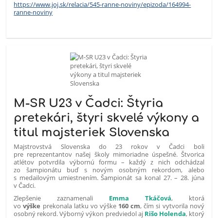
https://www.joj.sk/relacia/545-ranne-noviny/epizoda/164994-
ranne-noviny
M-SR U23 v Čadci: Štyria
pretekári, štyri skvelé výkony a
titul majsteriek Slovenska
Majstrovstvá Slovenska do 23 rokov v Čadci boli
pre reprezentantov našej školy mimoriadne úspešné. Štvorica
atlétov potvrdila výbornú formu – každý z nich odchádzal
zo šampionátu buď s novým osobným rekordom, alebo
s medailovým umiestnením. Šampionát sa konal 27. – 28. júna
v Čadci.
Zlepšenie zaznamenali
Emma Tkáčová
, ktorá
vo
výške
prekonala latku vo výške
160 cm
, čím si vytvorila nový
osobný rekord. Výborný výkon predviedol aj
Rišo Holenda
, ktorý