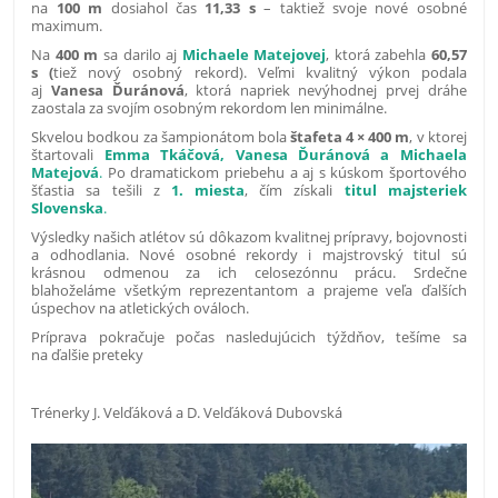
na
100 m
dosiahol čas
11,33 s
– taktiež svoje nové osobné
maximum.
Na
400 m
sa darilo aj
Michaele Matejovej
, ktorá zabehla
60,57
s (
tiež nový osobný rekord). Veľmi kvalitný výkon podala
aj
Vanesa Ďuránová
, ktorá napriek nevýhodnej prvej dráhe
zaostala za svojím osobným rekordom len minimálne.
Skvelou bodkou za šampionátom bola
štafeta 4 × 400 m
, v ktorej
štartovali
Emma Tkáčová, Vanesa Ďuránová a Michaela
Matejová
.
Po dramatickom priebehu a aj s kúskom športového
šťastia sa tešili z
1. miesta
, čím získali
titul majsteriek
Slovenska
.
Výsledky našich atlétov sú dôkazom kvalitnej prípravy, bojovnosti
a odhodlania. Nové osobné rekordy i majstrovský titul sú
krásnou odmenou za ich celosezónnu prácu. Srdečne
blahoželáme všetkým reprezentantom a prajeme veľa ďalších
úspechov na atletických ováloch.
Príprava pokračuje počas nasledujúcich týždňov, tešíme sa
na ďalšie preteky
Trénerky J. Velďáková a D. Velďáková Dubovská