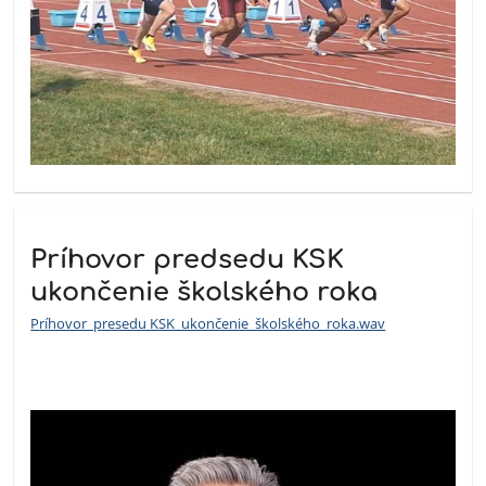
Príhovor predsedu KSK
ukončenie školského roka
P
ríhovor_presedu KSK_ukončenie_školského_roka.wav