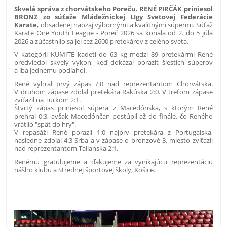
Skvelá správa z chorvátskeho Poreču. RENÉ PIRČÁK priniesol
BRONZ zo súťaže Mládežnickej LIgy Svetovej Federácie
Karate
, obsadenej naozaj výbornými a kvalitnými súpermi. Súťaž
Karate One Youth League - Poreč 2026 sa konala od 2. do 5 júla
2026 a zúčastnilo sa jej cez 2600 pretekárov z celého sveta.
V kategórii KUMITE kadeti do 63 kg medzi 89 pretekármi René
predviedol skvelý výkon, keď dokázal poraziť šiestich súperov
a iba jednému podľahol.
René vyhral prvý zápas 7:0 nad reprezentantom Chorvátska.
V druhom zápase zdolal pretekára Rakúska 2:0. V treťom zápase
zvíťazil na Turkom 2:1.
Štvrtý zápas priniesol súpera z Macedónska, s ktorým René
prehral 0:3, avšak Macedónčan postúpil až do finále, čo Reného
vrátilo "späť do hry".
V repasáži René porazil 1:0 najprv pretekára z Portugalska,
následne zdolal 4:3 Srba a v zápase o bronzové 3. miesto zvíťazil
nad reprezentantom Talianska 2:1.
Renému gratulujeme a ďakujeme za vynikajúcu reprezentáciu
nášho klubu a Strednej športovej školy, Košice.