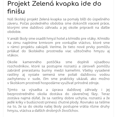
Projekt Zelená kvapka ide do
finišu
Náš školský projekt Zelená kvapka sa pomaly blíži do úspešného
záveru. Počas posledného obdobia sme dokončili viaceré práce,
ktorými sme dažďovú záhradu a jej okolie pripravili na ďalšie
obdobie.
V areáli školy sme osadili hmyzí hotel a kŕmidlo pre vtáky. Kŕmidlo
na zimu naplníme krmivom pre vonkajšie vtáctvo, ktoré sme
v rámci projektu zakúpili. Veríme, že tieto nové prvky pomôžu
prilákať do školského prostredia viac užitočného hmyzu aj
vtákov.
Okolie kamenného potôčika sme doplnili výsadbou
rozchodníkov, ktoré sa postupne rozrastú a zároveň pomôžu
zabrániť prerastaniu buriny medzi kameňmi. Všetky vysadené
rastliny aj vysiate semená sme poliali dažďovou vodou
zachytenou v sude, čím sme prakticky ukázali, ako možno
v školskom prostredí hospodárne využívať prírodné zdroje.
Týmto sa výsadba a úprava dažďovej záhrady i jej
bezprostredného okolia dostáva do záverečnej fázy. Teraz
zostáva najmä dúfať, že sa rastliny dobre uchytia, rozrastú a že
jedlé kríky v budúcnosti prinesú chutné plody. Rovnako sa tešíme
na to, že sa do okolia našej školy postupne vrátia rôzne druhy
hmyzu, vtáctva a ďalších drobných živočíchov.