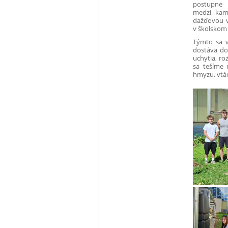
postupne 
medzi kame
dažďovou v
v školskom 
Týmto sa v
dostáva do 
uchytia, ro
sa tešíme 
hmyzu, vtác