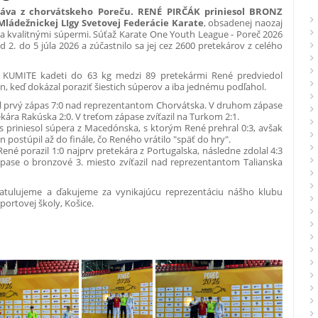
ráva z chorvátskeho Poreču. RENÉ PIRČÁK priniesol BRONZ
Mládežnickej LIgy Svetovej Federácie Karate
, obsadenej naozaj
a kvalitnými súpermi. Súťaž Karate One Youth League - Poreč 2026
d 2. do 5 júla 2026 a zúčastnilo sa jej cez 2600 pretekárov z celého
i KUMITE kadeti do 63 kg medzi 89 pretekármi René predviedol
n, keď dokázal poraziť šiestich súperov a iba jednému podľahol.
l prvý zápas 7:0 nad reprezentantom Chorvátska. V druhom zápase
ekára Rakúska 2:0. V treťom zápase zvíťazil na Turkom 2:1.
s priniesol súpera z Macedónska, s ktorým René prehral 0:3, avšak
postúpil až do finále, čo Reného vrátilo "späť do hry".
René porazil 1:0 najprv pretekára z Portugalska, následne zdolal 4:3
ápase o bronzové 3. miesto zvíťazil nad reprezentantom Talianska
tulujeme a ďakujeme za vynikajúcu reprezentáciu nášho klubu
športovej školy, Košice.