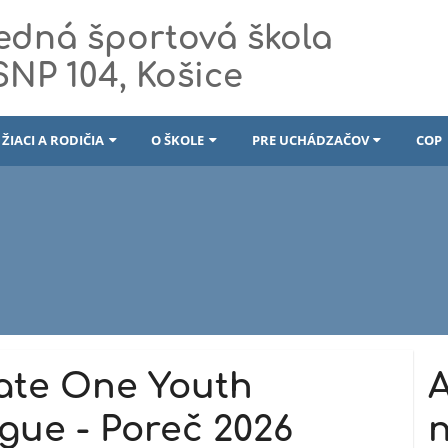
edná športová škola
 SNP 104, Košice
ŽIACI A RODIČIA
O ŠKOLE
PRE UCHÁDZAČOV
COP
ate One Youth
A
gue - Poreč 2026
n