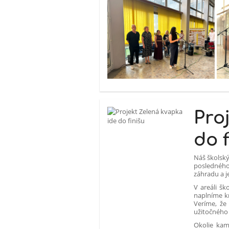
Pro
do 
Náš školský
poslednéh
záhradu a je
V areáli šk
naplníme kr
Veríme, že
užitočného
Okolie kam