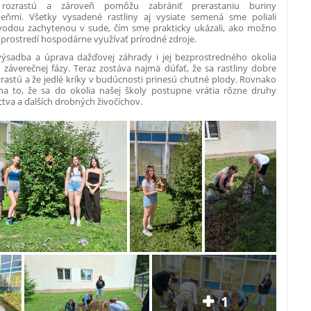
rozrastú a zároveň pomôžu zabrániť prerastaniu buriny
ňmi. Všetky vysadené rastliny aj vysiate semená sme poliali
odou zachytenou v sude, čím sme prakticky ukázali, ako možno
prostredí hospodárne využívať prírodné zdroje.
ýsadba a úprava dažďovej záhrady i jej bezprostredného okolia
záverečnej fázy. Teraz zostáva najmä dúfať, že sa rastliny dobre
zrastú a že jedlé kríky v budúcnosti prinesú chutné plody. Rovnako
na to, že sa do okolia našej školy postupne vrátia rôzne druhy
tva a ďalších drobných živočíchov.
1