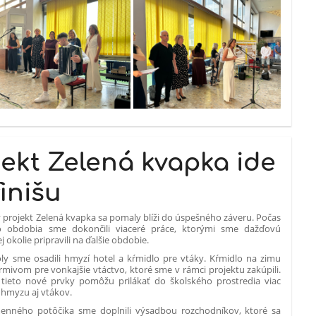
jekt Zelená kvapka ide
finišu
 projekt Zelená kvapka sa pomaly blíži do úspešného záveru. Počas
o obdobia sme dokončili viaceré práce, ktorými sme dažďovú
j okolie pripravili na ďalšie obdobie.
oly sme osadili hmyzí hotel a kŕmidlo pre vtáky. Kŕmidlo na zimu
mivom pre vonkajšie vtáctvo, ktoré sme v rámci projektu zakúpili.
 tieto nové prvky pomôžu prilákať do školského prostredia viac
 hmyzu aj vtákov.
enného potôčika sme doplnili výsadbou rozchodníkov, ktoré sa