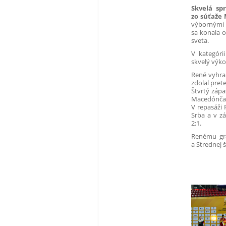
Skvelá sp
zo súťaže 
výbornými 
sa konala o
sveta.
V kategóri
skvelý výko
René vyhra
zdolal pret
Štvrtý zápa
Macedónčan 
V repasáži 
Srba a v z
2:1.
Renému gra
a Strednej 