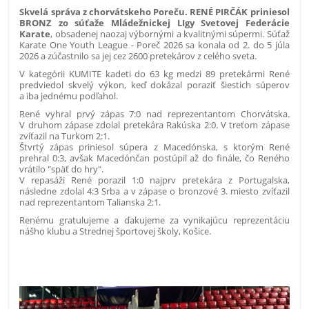
Skvelá správa z chorvátskeho Poreču. RENÉ PIRČÁK priniesol
BRONZ zo súťaže Mládežnickej LIgy Svetovej Federácie
Karate
, obsadenej naozaj výbornými a kvalitnými súpermi. Súťaž
Karate One Youth League - Poreč 2026 sa konala od 2. do 5 júla
2026 a zúčastnilo sa jej cez 2600 pretekárov z celého sveta.
V kategórii KUMITE kadeti do 63 kg medzi 89 pretekármi René
predviedol skvelý výkon, keď dokázal poraziť šiestich súperov
a iba jednému podľahol.
René vyhral prvý zápas 7:0 nad reprezentantom Chorvátska.
V druhom zápase zdolal pretekára Rakúska 2:0. V treťom zápase
zvíťazil na Turkom 2:1.
Štvrtý zápas priniesol súpera z Macedónska, s ktorým René
prehral 0:3, avšak Macedónčan postúpil až do finále, čo Reného
vrátilo "späť do hry".
V repasáži René porazil 1:0 najprv pretekára z Portugalska,
následne zdolal 4:3 Srba a v zápase o bronzové 3. miesto zvíťazil
nad reprezentantom Talianska 2:1.
Renému gratulujeme a ďakujeme za vynikajúcu reprezentáciu
nášho klubu a Strednej športovej školy, Košice.