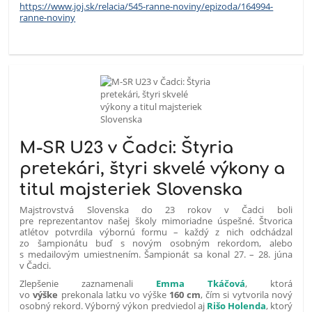
https://www.joj.sk/relacia/545-ranne-noviny/epizoda/164994-
ranne-noviny
M-SR U23 v Čadci: Štyria
pretekári, štyri skvelé výkony a
titul majsteriek Slovenska
Majstrovstvá Slovenska do 23 rokov v Čadci boli
pre reprezentantov našej školy mimoriadne úspešné. Štvorica
atlétov potvrdila výbornú formu – každý z nich odchádzal
zo šampionátu buď s novým osobným rekordom, alebo
s medailovým umiestnením. Šampionát sa konal 27. – 28. júna
v Čadci.
Zlepšenie zaznamenali
Emma Tkáčová
, ktorá
vo
výške
prekonala latku vo výške
160 cm
, čím si vytvorila nový
osobný rekord. Výborný výkon predviedol aj
Rišo Holenda
, ktorý