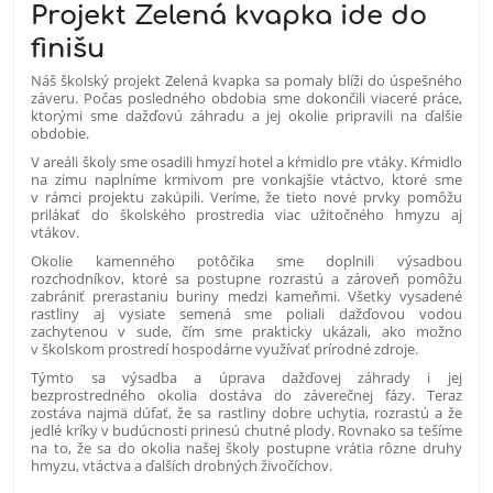
Projekt Zelená kvapka ide do
finišu
Náš školský projekt Zelená kvapka sa pomaly blíži do úspešného
záveru. Počas posledného obdobia sme dokončili viaceré práce,
ktorými sme dažďovú záhradu a jej okolie pripravili na ďalšie
obdobie.
V areáli školy sme osadili hmyzí hotel a kŕmidlo pre vtáky. Kŕmidlo
na zimu naplníme krmivom pre vonkajšie vtáctvo, ktoré sme
v rámci projektu zakúpili. Veríme, že tieto nové prvky pomôžu
prilákať do školského prostredia viac užitočného hmyzu aj
vtákov.
Okolie kamenného potôčika sme doplnili výsadbou
rozchodníkov, ktoré sa postupne rozrastú a zároveň pomôžu
zabrániť prerastaniu buriny medzi kameňmi. Všetky vysadené
rastliny aj vysiate semená sme poliali dažďovou vodou
zachytenou v sude, čím sme prakticky ukázali, ako možno
v školskom prostredí hospodárne využívať prírodné zdroje.
Týmto sa výsadba a úprava dažďovej záhrady i jej
bezprostredného okolia dostáva do záverečnej fázy. Teraz
zostáva najmä dúfať, že sa rastliny dobre uchytia, rozrastú a že
jedlé kríky v budúcnosti prinesú chutné plody. Rovnako sa tešíme
na to, že sa do okolia našej školy postupne vrátia rôzne druhy
hmyzu, vtáctva a ďalších drobných živočíchov.