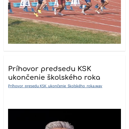
Príhovor predsedu KSK
ukončenie školského roka
P
ríhovor_presedu KSK_ukončenie_školského_roka.wav