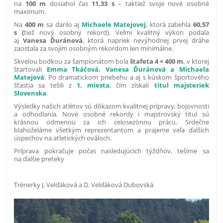
na
100 m
dosiahol čas
11,33 s
– taktiež svoje nové osobné
maximum.
Na
400 m
sa darilo aj
Michaele Matejovej
, ktorá zabehla
60,57
s (
tiež nový osobný rekord). Veľmi kvalitný výkon podala
aj
Vanesa Ďuránová
, ktorá napriek nevýhodnej prvej dráhe
zaostala za svojím osobným rekordom len minimálne.
Skvelou bodkou za šampionátom bola
štafeta 4 × 400 m
, v ktorej
štartovali
Emma Tkáčová, Vanesa Ďuránová a Michaela
Matejová
.
Po dramatickom priebehu a aj s kúskom športového
šťastia sa tešili z
1. miesta
, čím získali
titul majsteriek
Slovenska
.
Výsledky našich atlétov sú dôkazom kvalitnej prípravy, bojovnosti
a odhodlania. Nové osobné rekordy i majstrovský titul sú
krásnou odmenou za ich celosezónnu prácu. Srdečne
blahoželáme všetkým reprezentantom a prajeme veľa ďalších
úspechov na atletických ováloch.
Príprava pokračuje počas nasledujúcich týždňov, tešíme sa
na ďalšie preteky
Trénerky J. Velďáková a D. Velďáková Dubovská