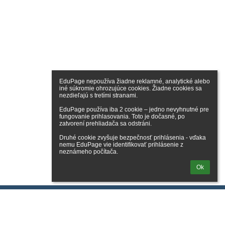
EduPage nepoužíva žiadne reklamné, analytické alebo 
iné súkromie ohrozujúce cookies. Žiadne cookies sa 
nezdieľajú s tretími stranami.

EduPage používa iba 2 cookie – jedno nevyhnutné pre 
fungovanie prihlasovania. Toto je dočasné, po 
zatvorení prehliadača sa odstráni.

Druhé cookie zvyšuje bezpečnosť prihlásenia - vďaka 
nemu EduPage vie identifikovať prihlásenie z 
neznámeho počítača.
Ok
lásenie