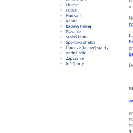
br
Fitness
v 
Futbal
Hádzaná
Na
Karate
ho
Ľadový hokej
Plávanie
Ľ
Stolný tenis
E
Športová streľba
Úpolové (bojové) športy
p
Vodné pólo
ša
Zápasenie
Iné športy
Do
S
w
P
n
n
/p