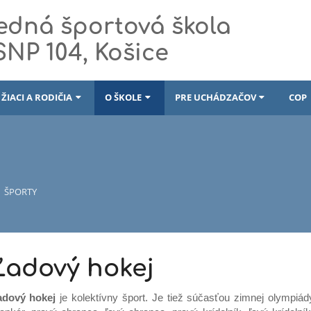
edná športová škola
 SNP 104, Košice
ŽIACI A RODIČIA
O ŠKOLE
PRE UCHÁDZAČOV
COP
ŠPORTY
Ľadový hokej
adový hokej
je kolektívny šport. Je tiež súčasťou zimnej olympiád