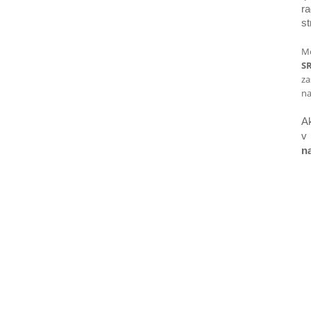
r
st
Mo
S
za
na
A
v
na