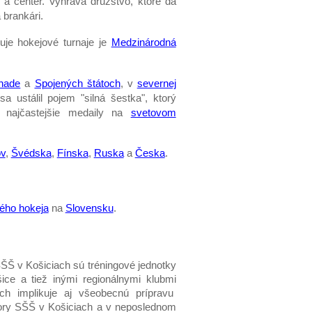
k a center. Vyhráva družstvo, ktoré dá
 brankári.
uje hokejové turnaje je
Medzinárodná
nade
a
Spojených štátoch
, v
severnej
a ustálil pojem "silná šestka", ktorý
ú najčastejšie medaily na
svetovom
ov
,
Švédska
,
Fínska
,
Ruska
a
Česka
.
ého hokeja
na
Slovensku
.
ŠŠ v Košiciach sú tréningové jednotky
ce a tiež inými regionálnymi klubmi
ch implikuje aj všeobecnú prípravu
story SŠŠ v Košiciach a v neposlednom