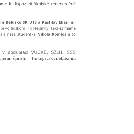
me k dispozícií školské regeneračné
 Beluško SR U18 a Rastilav Eliaš ml.
bí vo fínskom IFK Helsinky
. Taktiež máme
vala naša študentka
Nikola Komloš
a to
v spolupráci VUCKE, SZĽH, SŠŠ
jenie športu – hokeja a vzdelávania