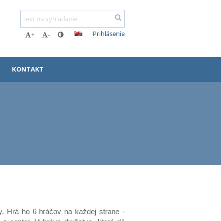
Prihlásenie
+
-
KONTAKT
y. Hrá ho 6 hráčov na každej strane -