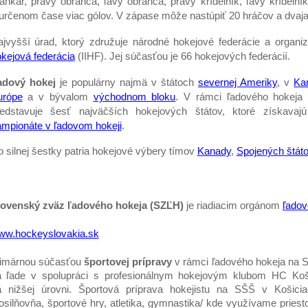
ankár, pravý obranca, ľavý obranca, pravý krídelník, ľavý krídelní
určenom čase viac gólov. V zápase môže nastúpiť 20 hráčov a dvaja
jvyšší úrad, ktorý združuje národné hokejové federácie a organiz
kejová federácia
(IIHF). Jej súčasťou je 66 hokejových federácií.
adový hokej
je populárny najmä v štátoch
severnej Ameriky
, v
Ka
urópe
a v bývalom
východnom bloku
. V rámci ľadového hokeja s
redstavuje šesť najväčších hokejových štátov, ktoré získavaj
mpionáte v ľadovom hokeji
.
 silnej šestky patria hokejové výbery tímov
Kanady
,
Spojených štát
lovenský zväz ľadového hokeja (SZĽH)
je riadiacim orgánom
ľadov
ww.hockeyslovakia.sk
rimárnou súčasťou
športovej prípravy
v rámci ľadového hokeja na S
a ľade v spolupráci s profesionálnym hokejovým klubom HC Koši
a nižšej úrovni. Športová príprava hokejistu na SŠŠ v Košicia
osilňovňa, športové hry, atletika, gymnastika/ kde využívame prie