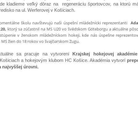
ade kladieme veľký dôraz na regeneráciu športovcov, na ktorú má
redisko na ul. Werferovej v Košiciach.
mentálne školu navštevujú naši úspešní mládežnícki reprezentanti
Adam
R20,
ktorý sa zúčastnil na MS U20 vo švédskom Göteborgu a aktuálne pôso
stúpenie v ženskom mládežníckom hokeji, kde nás úspešne reprezento
 MS žien do 18 rokov vo švajčiarskom Zugu.
ktuálne sa pracuje na vytvorení
Krajskej hokejovej akadémie
 Košiciach a hokejovým klubom HC Košice. Akadémia vytvorí
prepo
 najvyššej úrovni.