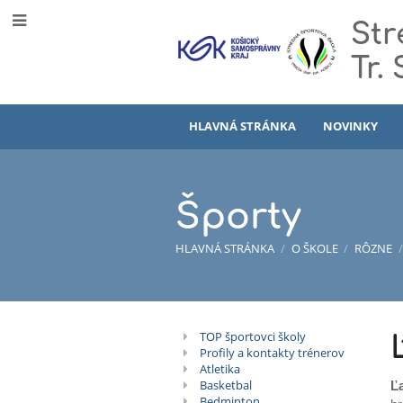
Str
Tr.
HLAVNÁ STRÁNKA
NOVINKY
Športy
HLAVNÁ STRÁNKA
/
O ŠKOLE
/
RÔZNE
/
Športy
TOP športovci školy
Profily a kontakty trénerov
Atletika
Basketbal
Ľ
Bedminton