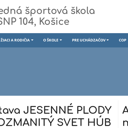
edná športová škola
 SNP 104, Košice
ŽIACI A RODIČIA
O ŠKOLE
PRE UCHÁDZAČOV
COP
tava JESENNÉ PLODY
A
ROZMANITÝ SVET HÚB
n