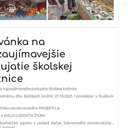
vánka na
zaujímavejšie
ujatie školskej
žnice
 najzaujímavejšie podujatie školskej knižnice
odnému dňu školských knižníc 27.10.2025 / pondelok/ v študovni
čníka celoslovenského PROJEKTU je :
A DIELO ĽUDOVÍTA ŠTÚRA
ramatické pásmo v podaní žiačok Súkromného konzervatória ,
2, Košice/