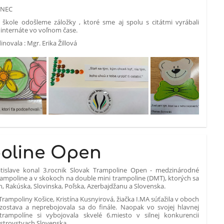
ENEC
j škole odošleme záložky , ktoré sme aj spolu s citátmi vyrábali
internáte vo voľnom čase.
novala : Mgr. Erika Žillová
poline Open
ratislave konal 3.rocnik Slovak Trampoline Open - medzinárodné
ampoline a v skokoch na double mini trampoline (DMT), ktorých sa
h, Rakúska, Slovinska, Poľska, Azerbajdžanu a Slovenska.
Trampoliny Košice, Kristína Kusnyirová, žiačka I.MA súťažila v oboch
 zostava a neprebojovala sa do finále. Naopak vo svojej hlavnej
trampolíne si vybojovala skvelé 6.miesto v silnej konkurencii
jstrovstvach Slovenska.