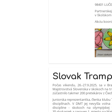
98401 LUČ
Partnerske
v školskom 
Akciu koordi
Slovak Tram
Počas vikendu, 26.-27.9.2025, sa v B
Majstrovstvá Slovenska v skokoch na tr
zúčastnilo takmer 200 pretekárov z Čiec
Juniorska reprezentantka, členka klubu 
disciplínach. V DMT jej nevyšla volna
discipline - skokoch na olympijskej 
35 skokaniek a zaroven 1. miesto na Ma