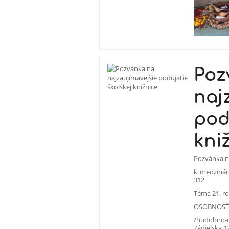
Poz
naj
pod
kni
Pozvánka na
k medzinár
312
Téma 21. ro
OSOBNOSŤ 
/hudobno-d
Zádielska 1