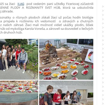
025 sa žiaci
II.AG
pod vedením pani učiteľky Ficeriovej zúčastnili
ESENNÉ PLODY A ROZMANITÝ SVET HÚB, ktorá sa uskutočnila
j záhrade.
oznatky o rôznych plodoch získali žiaci už počas hodín biológie
ia prispela k rozšíreniu ich vedomostí o zdravých a chutných
z našich záhrad. Žiaci mali možnosť vidieť ukážky plodín, šišiek
úb od mykológa Karola Voneša, a zároveň sa dozvedieť o liečivých
ch druhoch húb.