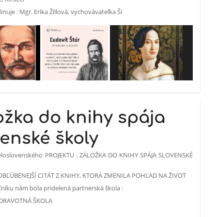
inuje : Mgr. Erika Žillová, vychovávateľka ŠI
ožka do knihy spája
venské školy
celoslovenského PROJEKTU : ZÁLOŽKA DO KNIHY SPÁJA SLOVENSKÉ
OBĽÚBENEJŠÍ CITÁT Z KNIHY, KTORÁ ZMENILA POHĽAD NA ŽIVOT
níku nám bola pridelená partnerská škola :
ZDRAVOTNÁ ŠKOLA