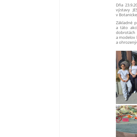
Dňa 23.9.2
výstavy J
v Botanicke
Základné p
a táto akc
dobrotách 
a modelov h
a ohrozený