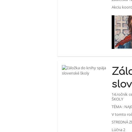
Akciu koord
Zál
slo
14.ročník 
ŠKOLY
TÉMA : NAJ
V tomto roč
STREDNÁ 
Lúčna 2