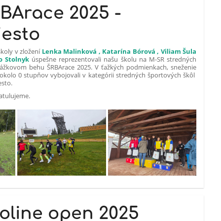
BArace 2025 -
iesto
školy v zložení
Lenka Malinková , Katarína Bórová , Viliam Šula
o Stolnyk
úspešne reprezentovali našu školu na M-SR stredných
kážkovom behu ŠRBArace 2025. V ťažkých podmienkach, sneženie
 okolo 0 stupňov vybojovali v kategórii stredných športových škôl
esto.
atulujeme.
oline open 2025