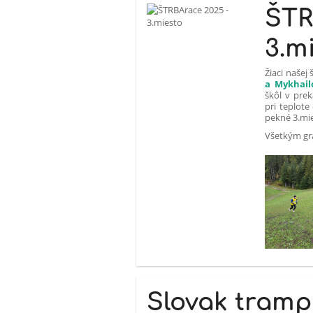
ŠTR
3.m
Žiaci našej 
a Mykhail
škôl v pre
pri teplote
pekné 3.mi
Všetkým gr
Slovak tramp