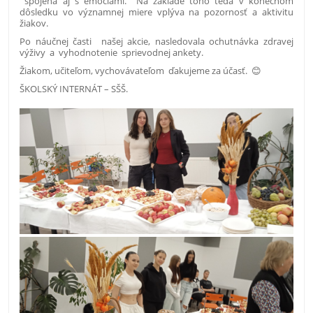
spojená aj s emóciami. Na základe toho teda v konečnom
dôsledku vo významnej miere vplýva na pozornosť a aktivitu
žiakov.
Po náučnej časti našej akcie, nasledovala ochutnávka zdravej
výživy a vyhodnotenie sprievodnej ankety.
Žiakom, učiteľom, vychovávateľom ďakujeme za účasť. 😊
ŠKOLSKÝ INTERNÁT – SŠŠ.