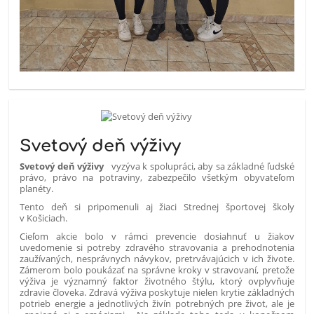
Svetový deň výživy
Svetový
deň výživy
vyzýva k spolupráci, aby sa základné ľudské
právo, právo na potraviny, zabezpečilo všetkým obyvateľom
planéty.
Tento deň si pripomenuli aj žiaci Strednej športovej školy
v Košiciach.
Cieľom akcie bolo v rámci prevencie dosiahnuť u žiakov
uvedomenie si potreby zdravého stravovania a prehodnotenia
zaužívaných, nesprávnych návykov, pretrvávajúcich v ich živote.
Zámerom bolo poukázať na správne kroky v stravovaní, pretože
výživa je významný faktor životného štýlu, ktorý ovplyvňuje
zdravie človeka. Zdravá výživa poskytuje nielen krytie základných
potrieb energie a jednotlivých živín potrebných pre život, ale je