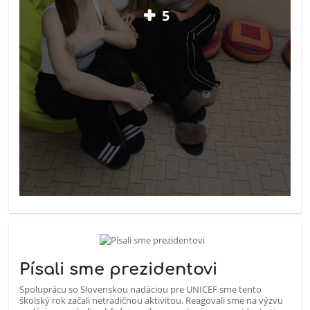
5
Písali sme prezidentovi
Spoluprácu so Slovenskou nadáciou pre UNICEF sme tento
školský rok začali netradičnou aktivitou. Reagovali sme na výzvu