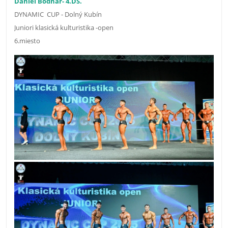
Daniel Bodnár- 4.DS.
DYNAMIC CUP - Dolný Kubín
Juniori klasická kulturistika -open
6.miesto