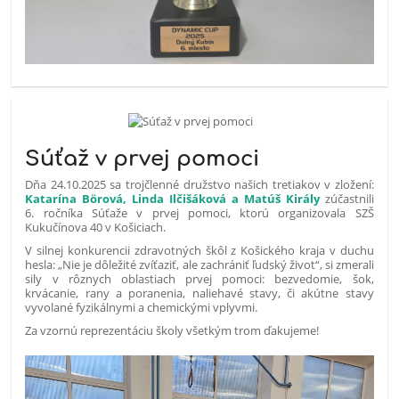
Súťaž v prvej pomoci
Dňa 24.10.2025 sa trojčlenné družstvo našich tretiakov v zložení:
Katarína Börová, Linda Ilčišáková a Matúš Király
zúčastnili
6. ročníka Súťaže v prvej pomoci, ktorú organizovala SZŠ
Kukučínova 40 v Košiciach.
V silnej konkurencii zdravotných škôl z Košického kraja v duchu
hesla: „Nie je dôležité zvíťaziť, ale zachrániť ľudský život“, si zmerali
sily v rôznych oblastiach prvej pomoci: bezvedomie, šok,
krvácanie, rany a poranenia, naliehavé stavy, či akútne stavy
vyvolané fyzikálnymi a chemickými vplyvmi.
Za vzornú reprezentáciu školy všetkým trom ďakujeme!