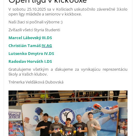
Open liga v kickboxe
V sobotu 25.10.2025 sa v Košiciach uskutočnilo záverečné 3.kolo
open ligy mládeže a seniorov v kickboxe.
Naši žiaci si počínali výborne :)
Zvíťazili všetci štyria študenti
Marcel Lábovský III.DS
Christián Tamáš
IV.AG
Lutsenko Dmytro IV.DS
Radoslav Horváth I.DS
Gratulujeme všetkým a ďakujeme za vynikajúcu reprezentáciu
školy a Vašich klubov.
Trénerka Velďáková Dubovská