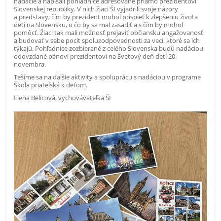
nadácie a napísali pohľadnice adresované priamo prezidentovi
Slovenskej republiky. V nich žiaci ŠI vyjadrili svoje názory
a predstavy, čím by prezident mohol prispieť k zlepšeniu života
detí na Slovensku, o čo by sa mal zasadiť a s čím by mohol
pomôcť. Žiaci tak mali možnosť prejaviť občiansku angažovanosť
a budovať v sebe pocit spoluzodpovednosti za veci, ktoré sa ich
týkajú. Pohľadnice zozbierané z celého Slovenska budú nadáciou
odovzdané pánovi prezidentovi na Svetový deň detí 20.
novembra.
Tešíme sa na ďalšie aktivity a spoluprácu s nadáciou v programe
Škola priateľská k deťom.
Elena Belicová, vychovávateľka ŠI