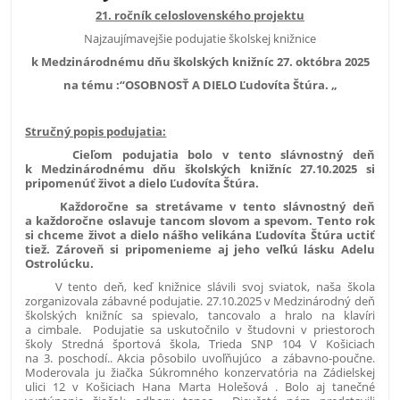
21. ročník celoslovenského projektu
Najzaujímavejšie podujatie školskej knižnice
k Medzinárodnému dňu školských knižníc 27. októbra 2025
na tému :“OSOBNOSŤ A DIELO Ľudovíta Štúra. „
Stručný popis podujatia:
Cieľom podujatia bolo v tento slávnostný deň
k Medzinárodnému dňu školských knižníc 27.10.2025 si
pripomenúť život a dielo Ľudovíta Štúra.
Každoročne sa stretávame v tento slávnostný deň
a každoročne oslavuje tancom slovom a spevom. Tento rok
si chceme život a dielo nášho velikána Ľudovíta Štúra uctiť
tiež. Zároveň si pripomenieme aj jeho veľkú lásku Adelu
Ostrolúcku.
V tento deň, keď knižnice slávili svoj sviatok, naša škola
zorganizovala zábavné podujatie. 27.10.2025 v Medzinárodný deň
školských knižníc sa spievalo, tancovalo a hralo na klavíri
a cimbale. Podujatie sa uskutočnilo v študovni v priestoroch
školy Stredná športová škola, Trieda SNP 104 V Košiciach
na 3. poschodí.. Akcia pôsobilo uvoľňujúco a zábavno-poučne.
Moderovala ju žiačka Súkromného konzervatória na Zádielskej
ulici 12 v Košiciach Hana Marta Holešová . Bolo aj tanečné