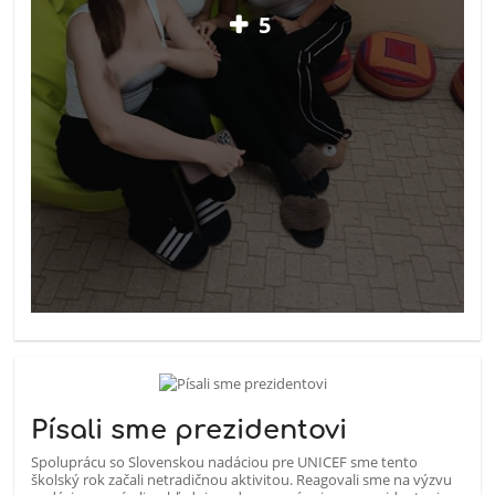
5
Písali sme prezidentovi
Spoluprácu so Slovenskou nadáciou pre UNICEF sme tento
školský rok začali netradičnou aktivitou. Reagovali sme na výzvu