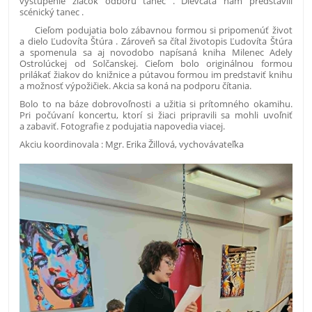
vystúpenie žiačok odboru tanec . Dievčatá nám predstavili
scénický tanec .
Cieľom podujatia bolo zábavnou formou si pripomenúť život
a dielo Ľudovíta Štúra . Zároveň sa čítal životopis Ľudovíta Štúra
a spomenula sa aj novodobo napísaná kniha Milenec Adely
Ostrolúckej od Solčanskej. Cieľom bolo originálnou formou
prilákať žiakov do knižnice a pútavou formou im predstaviť knihu
a možnosť výpožičiek. Akcia sa koná na podporu čítania.
Bolo to na báze dobrovoľnosti a užitia si prítomného okamihu.
Pri počúvaní koncertu, ktorí si žiaci pripravili sa mohli uvoľniť
a zabaviť. Fotografie z podujatia napovedia viacej.
Akciu koordinovala : Mgr. Erika Žillová, vychovávateľka