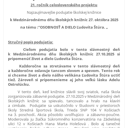
21. ročník celoslovenského projektu
Najzaujímavejšie podujatie školskej knižnice
k Medzinárodnému dňu školských knižníc 27. októbra 2025
na tému :“OSOBNOSŤ A DIELO Ľudovíta Štúra. „
Stručný popis podujatia:
Cieľom podujatia bolo v tento slávnostný deň
k Medzinárodnému dňu školských knižníc 27.10.2025 si
pripomenúť život a dielo Ľudovíta Štúra.
Každoročne sa stretávame v tento slávnostný deň
a každoročne oslavuje tancom slovom a spevom. Tento rok
si chceme život a dielo nášho velikána Ľudovíta Štúra uctiť
tiež. Zároveň si pripomenieme aj jeho veľkú lásku Adelu
Ostrolúcku.
V tento deň, keď knižnice slávili svoj sviatok, naša škola
zorganizovala zábavné podujatie. 27.10.2025 v Medzinárodný deň
školských knižníc sa spievalo, tancovalo a hralo na klavíri
a cimbale. Podujatie sa uskutočnilo v študovni v priestoroch
školy Stredná športová škola, Trieda SNP 104 V Košiciach
na 3. poschodí.. Akcia pôsobilo uvoľňujúco a zábavno-poučne.
Moderovala ju žiačka Súkromného konzervatória na Zádielskej
ulici 12 v Košiciach Hana Marta Holešová . Bolo aj tanečné