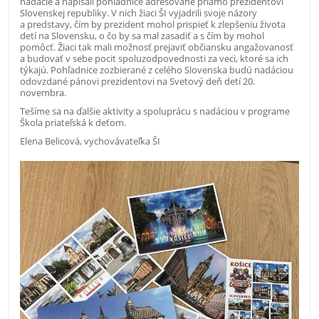
nadácie a napísali pohľadnice adresované priamo prezidentovi
Slovenskej republiky. V nich žiaci ŠI vyjadrili svoje názory
a predstavy, čím by prezident mohol prispieť k zlepšeniu života
detí na Slovensku, o čo by sa mal zasadiť a s čím by mohol
pomôcť. Žiaci tak mali možnosť prejaviť občiansku angažovanosť
a budovať v sebe pocit spoluzodpovednosti za veci, ktoré sa ich
týkajú. Pohľadnice zozbierané z celého Slovenska budú nadáciou
odovzdané pánovi prezidentovi na Svetový deň detí 20.
novembra.
Tešíme sa na ďalšie aktivity a spoluprácu s nadáciou v programe
Škola priateľská k deťom.
Elena Belicová, vychovávateľka ŠI