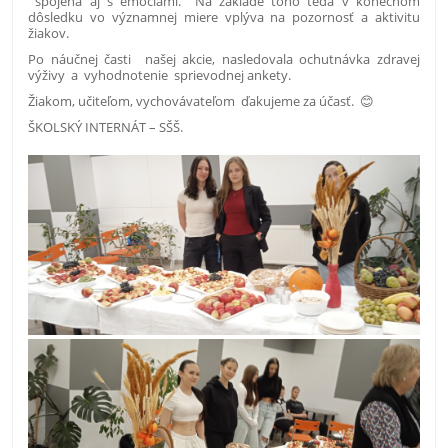
spojená aj s emóciami. Na základe toho teda v konečnom
dôsledku vo významnej miere vplýva na pozornosť a aktivitu
žiakov.
Po náučnej časti našej akcie, nasledovala ochutnávka zdravej
výživy a vyhodnotenie sprievodnej ankety.
Žiakom, učiteľom, vychovávateľom ďakujeme za účasť. 😊
ŠKOLSKÝ INTERNÁT – SŠŠ.