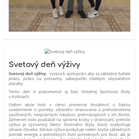
Svetový deň výživy
Svetový
deň výživy
vyzýva k spolupráci, aby sa základné ľudské
právo, právo na potraviny, zabezpečilo všetkým obyvateľom
planéty.
Tento deň si pripomenuli aj žiaci Strednej športovej školy
v Košiciach.
Cieľom akcie bolo v rámci prevencie dosiahnuť u žiakov
uvedomenie si potreby zdravého stravovania a prehodnotenia
zaužívaných, nesprávnych návykov, pretrvávajúcich v ich živote.
Zámerom bolo poukázať na správne kroky v stravovaní, pretože
výživa je významný faktor životného štýlu, ktorý ovplyvňuje
zdravie človeka. Zdravá výživa poskytuje nielen krytie základných
potrieb energie a jednotlivých živín potrebných pre život, ale je