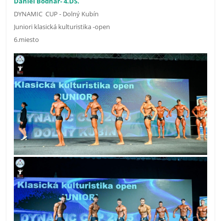
Daniel Bodnár- 4.DS.
DYNAMIC CUP - Dolný Kubín
Juniori klasická kulturistika -open
6.miesto