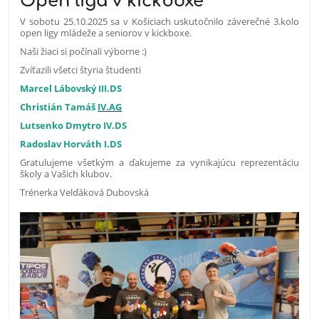
Open liga v kickboxe
V sobotu 25.10.2025 sa v Košiciach uskutočnilo záverečné 3.kolo
open ligy mládeže a seniorov v kickboxe.
Naši žiaci si počínali výborne :)
Zvíťazili všetci štyria študenti
Marcel Lábovský III.DS
Christián Tamáš
IV.AG
Lutsenko Dmytro IV.DS
Radoslav Horváth I.DS
Gratulujeme všetkým a ďakujeme za vynikajúcu reprezentáciu
školy a Vašich klubov.
Trénerka Velďáková Dubovská