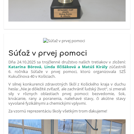
Súťaž v prvej pomoci
Dňa 24.10.2025 sa trojčlenné družstvo našich tretiakov v zložení:
Katarína Börová, Linda Ilčišáková a Matúš Király
zúčastnili
6. ročníka Súťaže v prvej pomoci, ktorú organizovala SZŠ
Kukučínova 40 v Košiciach.
V silnej konkurencii zdravotných škôl z Košického kraja v duchu
hesla: „Nie je dôležité zvíťaziť, ale zachrániť ľudský život“, si zmerali
sily v rôznych oblastiach prvej pomoci: bezvedomie, šok,
krvácanie, rany a poranenia, naliehavé stavy, či akútne stavy
vyvolané fyzikálnymi a chemickými vplyvmi.
Za vzornú reprezentáciu školy všetkým trom ďakujeme!