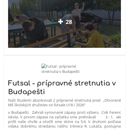
28
Futsal - prípravné stretnutia v
Budapešti
Naši študenti absolvovali 2 prípravné stretnutia pred „Otvorené
ME školských družstiev vo futsale U18 / 2026“
v Budapešti. Zahrali vyrovnané zápasy proti výberu Csík Ferenc
iskola. V prvom zápase na začiatku sme prehrávali 3 : 1, ale
prišli naše chvíle a otočili sme skóre na 5:4. V druhom polčase
vďaka dobrému striedaniu nášho trénera R. Lukáča, postupne