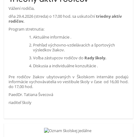
Vážení rodičia,
dňa 29.4.2026 (streda) o 17,00 hod. sa uskutoční
triedny aktív
rodičov.
Program stretnutia:
Aktuálne informácie .
Prehľad výchovno-vzdelávacích a športových
výsledkov žiakov.
Voľba zástupcov rodičov do
Rady školy.
Diskusia a individuálne konzultácie .
Pre rodičov žiakov ubytovaných v Školskom internáte podajú
informácie vychovávatelia vo vestibule školy v čase od 16,00 hod.
do 17,00 hod.
PaedDr. Tatiana Švecová
riaditeľ školy