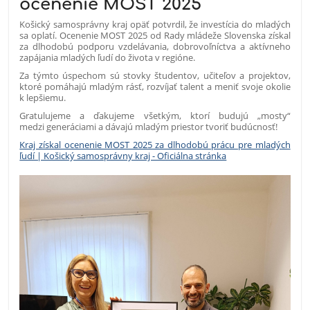
ocenenie MOST 2025
Košický samosprávny kraj opäť potvrdil, že investícia do mladých
sa oplatí. Ocenenie MOST 2025 od Rady mládeže Slovenska získal
za dlhodobú podporu vzdelávania, dobrovoľníctva a aktívneho
zapájania mladých ľudí do života v regióne.
Za týmto úspechom sú stovky študentov, učiteľov a projektov,
ktoré pomáhajú mladým rásť, rozvíjať talent a meniť svoje okolie
k lepšiemu.
Gratulujeme a ďakujeme všetkým, ktorí budujú „mosty“
medzi generáciami a dávajú mladým priestor tvoriť budúcnosť!
Kraj získal ocenenie MOST 2025 za dlhodobú prácu pre mladých
ľudí | Košický samosprávny kraj - Oficiálna stránka