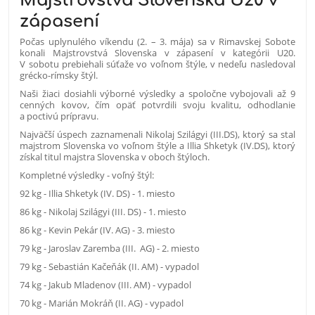
Majstrovstvá Slovenska U20 v
zápasení
Počas uplynulého víkendu (2. – 3. mája) sa v Rimavskej Sobote
konali Majstrovstvá Slovenska v zápasení v kategórii U20.
V sobotu prebiehali súťaže vo voľnom štýle, v nedeľu nasledoval
grécko-rímsky štýl.
Naši žiaci dosiahli výborné výsledky a spoločne vybojovali až 9
cenných kovov, čím opäť potvrdili svoju kvalitu, odhodlanie
a poctivú prípravu.
Najväčší úspech zaznamenali Nikolaj Szilágyi (III.DS), ktorý sa stal
majstrom Slovenska vo voľnom štýle a Illia Shketyk (IV.DS), ktorý
získal titul majstra Slovenska v oboch štýloch.
Kompletné výsledky - voľný štýl:
92 kg - Illia Shketyk (IV. DS) - 1. miesto
86 kg - Nikolaj Szilágyi (III. DS) - 1. miesto
86 kg - Kevin Pekár (IV. AG) - 3. miesto
79 kg - Jaroslav Zaremba (III. AG) - 2. miesto
79 kg - Sebastián Kačeňák (II. AM) - vypadol
74 kg - Jakub Mladenov (III. AM) - vypadol
70 kg - Marián Mokráň (II. AG) - vypadol