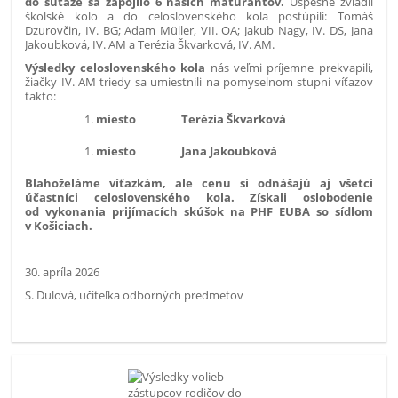
do súťaže sa zapojilo 6 našich maturantov.
Úspešne zvládli
školské kolo a do celoslovenského kola postúpili:
Tomáš
Dzurovčin, IV. BG; Adam Müller, VII. OA; Jakub Nagy, IV. DS, Jana
Jakoubková, IV. AM a Terézia Škvarková, IV. AM.
Výsledky celoslovenského kola
nás veľmi príjemne prekvapili,
žiačky IV. AM triedy sa umiestnili na pomyselnom stupni víťazov
takto:
miesto Terézia Škvarková
miesto Jana Jakoubková
Blahoželáme víťazkám, ale cenu si odnášajú aj všetci
účastníci celoslovenského kola. Získali oslobodenie
od vykonania prijímacích skúšok na PHF EUBA so sídlom
v Košiciach.
30. apríla 2026
S. Dulová, učiteľka odborných predmetov