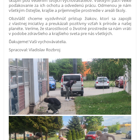
skupín pod vedením svojich vychovávateľov. Všetkým patrí veľké
poďakovanie za ich ochotu a odvedenú prácu. Odmenou je nám
všetkým čistejšie, krajšie a príjemnejšie prostredie v areáli školy.
Obzvlášť chceme vyzdvihnúť prístup žiakov, ktorí sa zapojili
z vlastnej iniciatívy a preukázali pozitívny vzťah k prírode a našej
planéte. Veríme, že starostlivosť o životné prostredie sa nám vráti
v podobe zdravšieho a krajšieho sveta pre nás všetkých.
Ďakujeme! Vaši vychovávatelia.
Spracoval: Vladislav Rozbroj