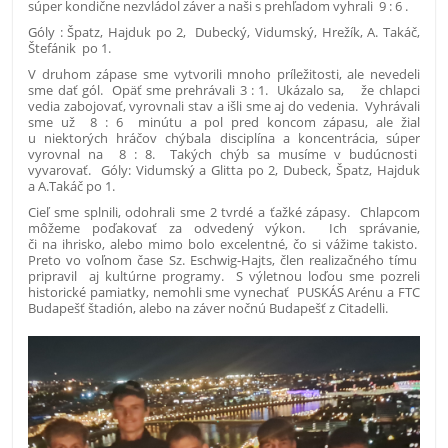
súper kondične nezvládol záver a naši s prehľadom vyhrali 9 : 6 .
Góly : Špatz, Hajduk po 2, Dubecký, Vidumský, Hrežík, A. Takáč,
Štefánik po 1.
V druhom zápase sme vytvorili mnoho príležitosti, ale nevedeli
sme dať gól. Opäť sme prehrávali 3 : 1. Ukázalo sa, že chlapci
vedia zabojovať, vyrovnali stav a išli sme aj do vedenia. Vyhrávali
sme už 8 : 6 minútu a pol pred koncom zápasu, ale žiaľ
u niektorých hráčov chýbala disciplína a koncentrácia, súper
vyrovnal na 8 : 8. Takých chýb sa musíme v budúcnosti
vyvarovať. Góly: Vidumský a Glitta po 2, Dubeck, Špatz, Hajduk
a A.Takáč po 1.
Cieľ sme splnili, odohrali sme 2 tvrdé a ťažké zápasy. Chlapcom
môžeme poďakovať za odvedený výkon. Ich správanie,
či na ihrisko, alebo mimo bolo excelentné, čo si vážime takisto.
Preto vo voľnom čase Sz. Eschwig-Hajts, člen realizačného tímu
pripravil aj kultúrne programy. S výletnou loďou sme pozreli
historické pamiatky, nemohli sme vynechať PUSKÁS Arénu a FTC
Budapešť štadión, alebo na záver nočnú Budapešť z Citadelli.