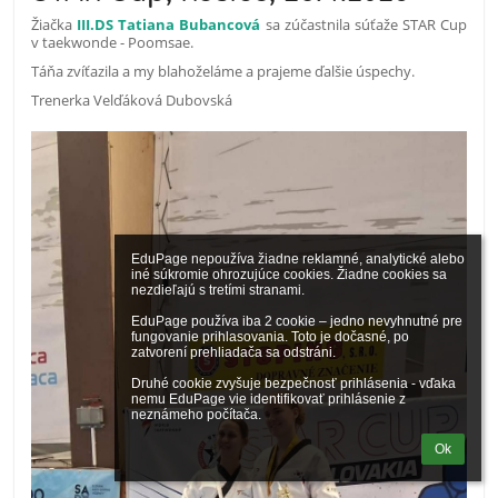
Žiačka
III.DS Tatiana Bubancová
sa zúčastnila súťaže STAR Cup
v taekwonde - Poomsae.
Táňa zvíťazila a my blahoželáme a prajeme ďalšie úspechy.
Trenerka Velďáková Dubovská
EduPage nepoužíva žiadne reklamné, analytické alebo 
iné súkromie ohrozujúce cookies. Žiadne cookies sa 
nezdieľajú s tretími stranami.

EduPage používa iba 2 cookie – jedno nevyhnutné pre 
fungovanie prihlasovania. Toto je dočasné, po 
zatvorení prehliadača sa odstráni.

Druhé cookie zvyšuje bezpečnosť prihlásenia - vďaka 
nemu EduPage vie identifikovať prihlásenie z 
neznámeho počítača.
Ok