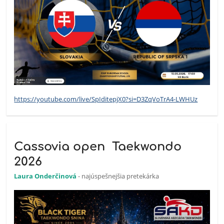
https://youtube.com/live/SpIditepjX0?si=D3ZqVoTrA4-LWHUz
Cassovia open Taekwondo
2026
Laura Onderčinová
- najúspešnejšia pretekárka