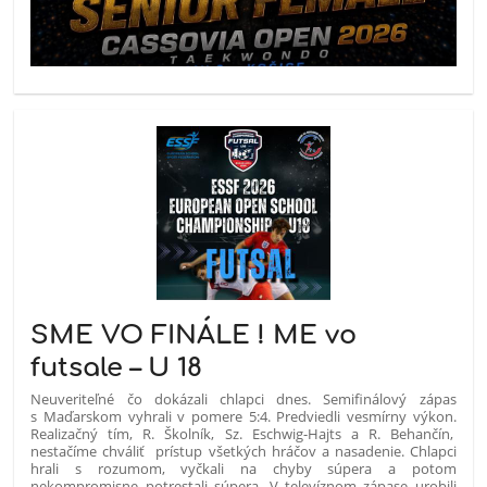
SME VO FINÁLE ! ME vo
futsale – U 18
Neuveriteľné čo dokázali chlapci dnes. Semifinálový zápas
s Maďarskom vyhrali v pomere 5:4. Predviedli vesmírny výkon.
Realizačný tím, R. Školník, Sz. Eschwig-Hajts a R. Behančín,
nestačíme chváliť
prístup všetkých hráčov a nasadenie. Chlapci
hrali s rozumom, vyčkali na chyby súpera a potom
nekompromisne potrestali súpera. V televíznom zápase urobili