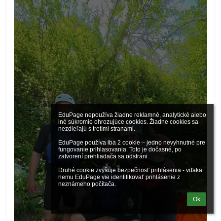
EduPage nepoužíva žiadne reklamné, analytické alebo 
iné súkromie ohrozujúce cookies. Žiadne cookies sa 
nezdieľajú s tretími stranami.

EduPage používa iba 2 cookie – jedno nevyhnutné pre 
fungovanie prihlasovania. Toto je dočasné, po 
zatvorení prehliadača sa odstráni.

1
Druhé cookie zvyšuje bezpečnosť prihlásenia - vďaka 
nemu EduPage vie identifikovať prihlásenie z 
neznámeho počítača.
Ok