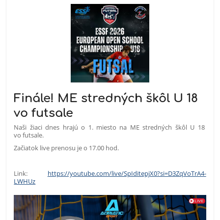
Finále! ME stredných škôl U 18
vo futsale
Naši žiaci dnes hrajú o 1. miesto na ME stredných škôl U 18
vo futsale.
Začiatok live prenosu je o 17.00 hod.
Link:
https://youtube.com/live/SpIditepjX0?si=D3ZqVoTrA4-
LWHUz