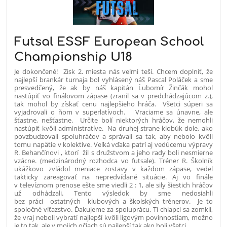
Futsal ESSF European School
Championship U18
Je dokončené! Zisk 2. miesta nás veľmi teší. Chcem doplniť, že
najlepší brankár turnaja bol vyhlásený náš Pascal Poláček a sme
presvedčený, že ak by náš kapitán Ĺubomír Žinčák mohol
nastúpiť vo finálovom zápase (zranil sa v predchádzajúcom z.),
tak mohol by získať cenu najlepšieho hráča. Všetci súperi sa
vyjadrovali o ňom v superlatívoch. Vraciame sa únavne, ale
šťastne, nešťastne. Určite bolí niektorých hráčov, že nemohli
nastúpiť kvôli administratíve. Na druhej strane klobúk dole, ako
povzbudzovali spoluhráčov a správali sa tak, aby nebolo kvôli
tomu napätie v kolektíve. Veľká vďaka patrí aj vedúcemu výpravy
R. Behančínovi , ktorí žil s družstvom a jeho rady boli nesmierne
vzácne. (medzinárodný rozhodca vo futsale). Tréner R. Školník
ukážkovo zvládol meniace zostavy v každom zápase, vedel
takticky zareagovať na nepredvídané situácie. Aj vo finále
v televíznom prenose ešte sme viedli 2 : 1, ale sily šiestich hráčov
už odhádzali. Tento výsledok by sme nedosiahli
bez práci ostatných klubových a školských trénerov. Je to
spoločné víťazstvo. Ďakujeme za spoluprácu. Tí chlapci sa zomkli,
že vraj neboli vybratí najlepší kvôli ligovým povinnostiam, možno
je to tak, ale v mojich očiach sú najlepší tak ako boli všetci.