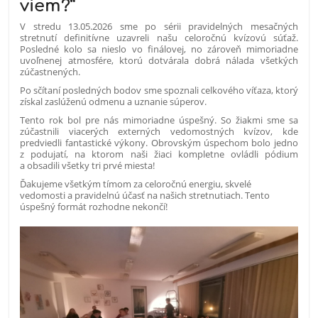
viem?“
V stredu 13.05.2026 sme po sérii pravidelných mesačných
stretnutí definitívne uzavreli našu celoročnú kvízovú súťaž.
Posledné kolo sa nieslo vo finálovej, no zároveň mimoriadne
uvoľnenej atmosfére, ktorú dotvárala dobrá nálada všetkých
zúčastnených.
Po sčítaní posledných bodov sme spoznali celkového víťaza, ktorý
získal zaslúženú odmenu a uznanie súperov.
Tento rok bol pre nás mimoriadne úspešný. So žiakmi sme sa
zúčastnili viacerých externých vedomostných kvízov, kde
predviedli fantastické výkony. Obrovským úspechom bolo jedno
z podujatí, na ktorom naši žiaci kompletne ovládli pódium
a obsadili všetky tri prvé miesta!
Ďakujeme všetkým tímom za celoročnú energiu, skvelé
vedomosti a pravidelnú účasť na našich stretnutiach. Tento
úspešný formát rozhodne nekončí!