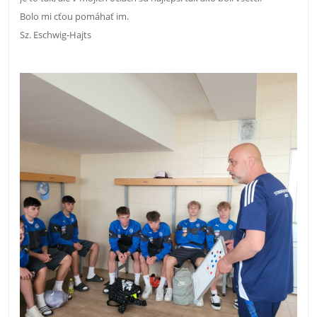
Bolo mi cťou pomáhať im.
Sz. Eschwig-Hajts