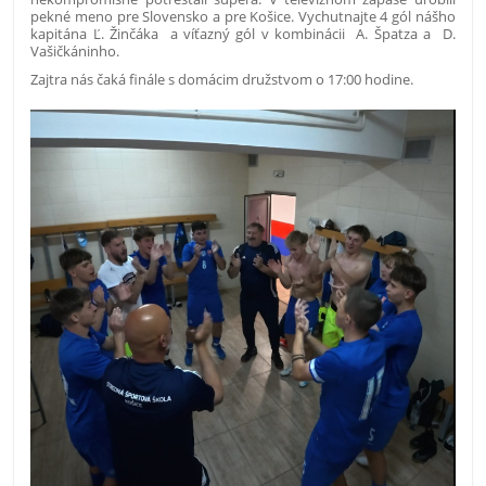
pekné meno pre Slovensko a pre Košice. Vychutnajte 4 gól nášho
kapitána Ľ. Žinčáka
a víťazný gól v kombinácii
A. Špatza a D.
Vašičkáninho.
Zajtra nás čaká finále s domácim družstvom o 17:00 hodine.