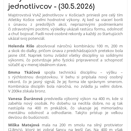
jednotlivcov - (30.5.2026)
Majstrovstvá VsAZ jednotlivcov v Košiciach priniesli pre celý tím
Atletiky Košice veľmi hodnotné výkony. Aj keď sa viacerí borili
s únavou z predošlých akcií, nepriaznivými podmienkami
či zdravotnými pocitmi, výsledky ukázali rastúcu formu, odolnosť
a chuť bojovať. Padli nové osobné rekordy a každý zo štartujúcich
ukázal svoj potenciál.
Holenda Rišo
absolvoval náročnú kombináciu 100 m, 200 m
a skok do diaľky, pričom únava z predchádzajúcich pretekov bola
jasne cítiť. Napriek tomu zvládol všetky disciplíny so solídnymi
výkonmi, čo potvrdzuje jeho fyzickú pripravenosť a schopnosť
súťažiť aj v menej ideálnom stave.
Emma Tkáčová
spojila technickú disciplínu – výšku –
s rýchlostnou dvojstovkou. V behu si pripísala nový osobný
rekord, čo je jasný signál, že jej forma ide správnym smerom.
Kombinácia disciplín bola náročná, no zvládla ju veľmi dobre.
V 200ke získala bronz.
Vanesa Ďuránová
predviedla výborný výkon na 400 m, kde si
zabehla nový osobák. Po dobehu sa necítila dobre, no aj tak
nastúpila na 400 m prekážok, čo ukazuje jej mimoriadnu
mentálnu odolnosť a odhodlanie. Takýto prístup je veľkou
devízou do budúcnosti.
Miška Matejová
mala na 200 m smolu na silný protivietor
(2,8m/s), ktorý jej zobral šancu na lepší čas. Na 400 m však