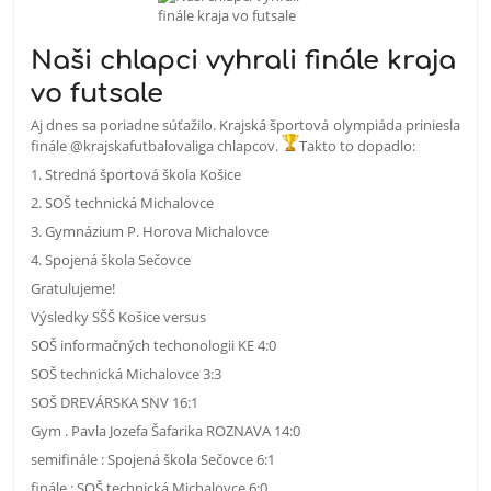
Naši chlapci vyhrali finále kraja
vo futsale
Aj dnes sa poriadne súťažilo. Krajská športová olympiáda priniesla
finále @krajskafutbalovaliga chlapcov.
Takto to dopadlo:
1. Stredná športová škola Košice
2. SOŠ technická Michalovce
3. Gymnázium P. Horova Michalovce
4. Spojená škola Sečovce
Gratulujeme!
Výsledky SŠŠ Košice versus
SOŠ informa
č
ných techonologii KE 4:0
SOŠ technická Michalovce 3:3
SOŠ DREVÁRSKA SNV 16:1
Gym . Pavla Jozefa Šafarika ROZNAVA 14:0
semifinále : Spojená škola Se
č
ovce 6:1
finále : SOŠ technická Michalovce 6:0