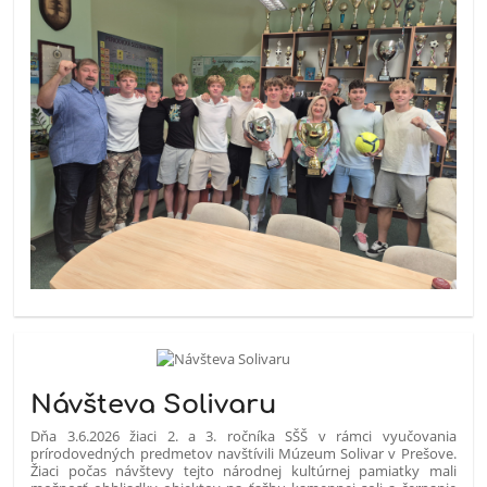
Návšteva Solivaru
Dňa 3.6.2026 žiaci 2. a 3. ročníka SŠŠ v rámci vyučovania
prírodovedných predmetov navštívili Múzeum Solivar v Prešove.
Žiaci počas návštevy tejto národnej kultúrnej pamiatky mali