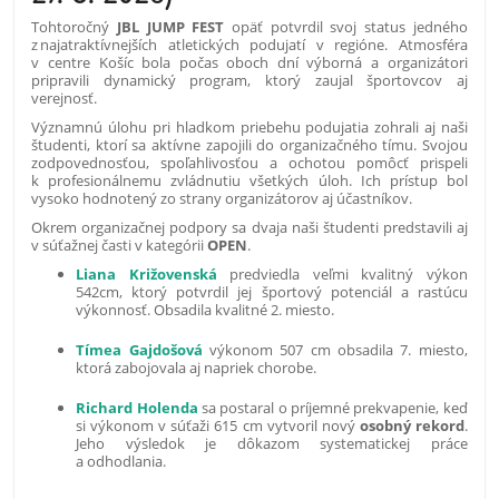
Tohtoročný
JBL JUMP FEST
opäť potvrdil svoj status jedného
z najatraktívnejších atletických podujatí v regióne. Atmosféra
v centre Košíc bola počas oboch dní výborná a organizátori
pripravili dynamický program, ktorý zaujal športovcov aj
verejnosť.
Významnú úlohu pri hladkom priebehu podujatia zohrali aj naši
študenti, ktorí sa aktívne zapojili do organizačného tímu. Svojou
zodpovednosťou, spoľahlivosťou a ochotou pomôcť prispeli
k profesionálnemu zvládnutiu všetkých úloh. Ich prístup bol
vysoko hodnotený zo strany organizátorov aj účastníkov.
Okrem organizačnej podpory sa dvaja naši študenti predstavili aj
v súťažnej časti v kategórii
OPEN
.
Liana
Križovenská
predviedla veľmi kvalitný výkon
542cm, ktorý potvrdil jej športový potenciál a rastúcu
výkonnosť. Obsadila kvalitné 2. miesto.
Tímea Gajdošová
výkonom 507 cm obsadila 7. miesto,
ktorá zabojovala aj napriek chorobe.
Richard Holenda
sa postaral o príjemné prekvapenie, keď
si výkonom v súťaži 615 cm vytvoril nový
osobný rekord
.
Jeho výsledok je dôkazom systematickej práce
a odhodlania.