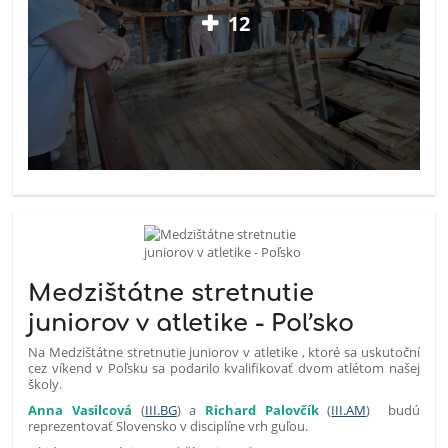
12
Medzištátne stretnutie
juniorov v atletike - Poľsko
Na Medzištátne stretnutie juniorov v atletike , ktoré sa uskutoční
cez víkend v Poľsku sa podarilo kvalifikovať dvom atlétom našej
školy.
Anna Vasilcová
(
III.BG
) a
Richard Palovčík
(
III.AM
) budú
reprezentovať Slovensko v disciplíne vrh guľou.