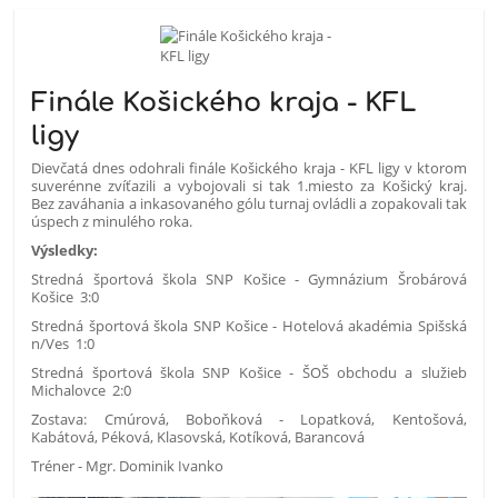
Finále Košického kraja - KFL
ligy
Dievčatá dnes odohrali finále Košického kraja - KFL ligy v ktorom
suverénne zvíťazili a vybojovali si tak 1.miesto za Košický kraj.
Bez zaváhania a inkasovaného gólu turnaj ovládli a zopakovali tak
úspech z minulého roka.
Výsledky:
Stredná športová škola SNP Košice - Gymnázium Šrobárová
Košice 3:0
Stredná športová škola SNP Košice - Hotelová akadémia Spišská
n/Ves 1:0
Stredná športová škola SNP Košice - ŠOŠ obchodu a služieb
Michalovce 2:0
Zostava: Cmúrová, Boboňková - Lopatková, Kentošová,
Kabátová, Péková, Klasovská, Kotíková, Barancová
Tréner - Mgr. Dominik Ivanko