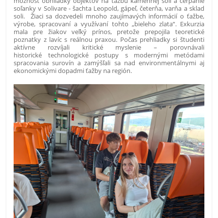
možnosť obhliadky objektov na ťažbu kamennej soli a čerpanie
soľanky v Solivare - šachta Leopold, gápeľ, četerňa, varňa a sklad
soli. Žiaci sa dozvedeli mnoho zaujímavých informácií o ťažbe,
výrobe, spracovaní a využívaní tohto „bieleho zlata“. Exkurzia
mala pre žiakov veľký prínos, pretože prepojila teoretické
poznatky z lavíc s reálnou praxou. Počas prehliadky si študenti
aktívne rozvíjali kritické myslenie – porovnávali
historické technologické postupy s modernými metódami
spracovania surovín a zamýšľali sa nad environmentálnymi aj
ekonomickými dopadmi ťažby na región.