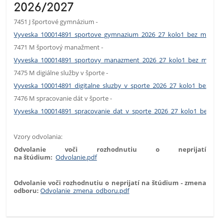
2026/2027
7451 J športové gymnázium -
Vyveska_100014891_sportove_gymnazium_2026_27_kolo1_bez_mena.
7471 M športový manažment -
Vyveska_100014891_sportovy_manazment_2026_27_kolo1_bez_mena.
7475 M digiálne služby v športe -
Vyveska_100014891_digitalne_sluzby_v_sporte_2026_27_kolo1_bez_m
7476 M spracovanie dát v športe -
Vyveska_100014891_spracovanie_dat_v_sporte_2026_27_kolo1_bez_m
Vzory odvolania:
Odvolanie voči rozhodnutiu o neprijatí
na štúdium:
Odvolanie.pdf
Odvolanie voči rozhodnutiu o neprijatí na štúdium - zmena
odboru:
Odvolanie_zmena_odboru.pdf