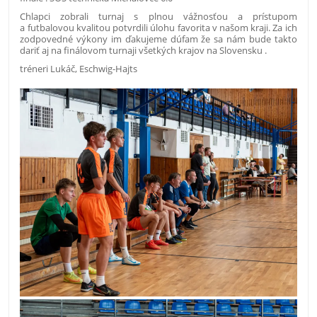
Chlapci zobrali turnaj s plnou vážnos
ť
ou a prístupom
a futbalovou kvalitou potvrdili úlohu favorita v našom kraji. Za ich
zodpovedné výkony im
ď
akujeme dúfam že sa nám bude takto
dari
ť
aj na finálovom turnaji všetkých krajov na Slovensku .
tréneri Luká
č
, Eschwig-Hajts