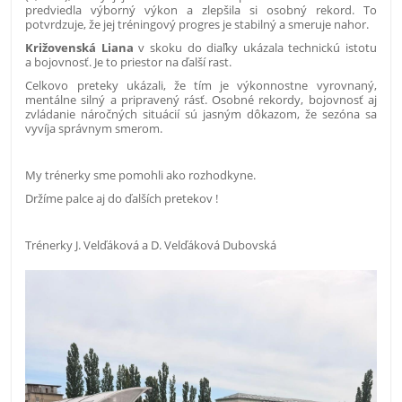
predviedla výborný výkon a zlepšila si osobný rekord. To
potvrdzuje, že jej tréningový progres je stabilný a smeruje nahor.
Križovenská Liana
v skoku do diaľky ukázala technickú istotu
a bojovnosť. Je to priestor na ďalší rast.
Celkovo preteky ukázali, že tím je výkonnostne vyrovnaný,
mentálne silný a pripravený rásť. Osobné rekordy, bojovnosť aj
zvládanie náročných situácií sú jasným dôkazom, že sezóna sa
vyvíja správnym smerom.
My trénerky sme pomohli ako rozhodkyne.
Držíme palce aj do ďalších pretekov !
Trénerky J. Velďáková a D. Velďáková Dubovská