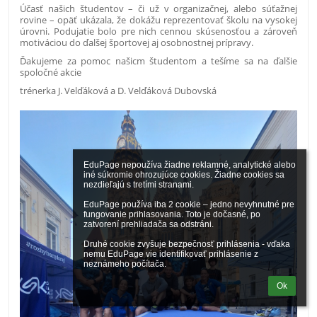
Účasť našich študentov – či už v organizačnej, alebo súťažnej
rovine – opäť ukázala, že dokážu reprezentovať školu na vysokej
úrovni. Podujatie bolo pre nich cennou skúsenosťou a zároveň
motiváciou do ďalšej športovej aj osobnostnej prípravy.
Ďakujeme za pomoc našicm študentom a tešíme sa na ďalšie
spoločné akcie
trénerka J. Velďáková a D. Velďáková Dubovská
EduPage nepoužíva žiadne reklamné, analytické alebo 
iné súkromie ohrozujúce cookies. Žiadne cookies sa 
nezdieľajú s tretími stranami.

EduPage používa iba 2 cookie – jedno nevyhnutné pre 
fungovanie prihlasovania. Toto je dočasné, po 
zatvorení prehliadača sa odstráni.

Druhé cookie zvyšuje bezpečnosť prihlásenia - vďaka 
nemu EduPage vie identifikovať prihlásenie z 
neznámeho počítača.
Ok