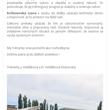
predviedla výborný výkon a zlepšila si osobný rekord. To
potvrdzuje, že jej tréningový progres je stabilný a smeruje nahor.
Križovenská Liana
v skoku do diaľky ukázala technickú istotu
a bojovnosť. Je to priestor na ďalší rast.
Celkovo preteky ukázali, že tím je výkonnostne vyrovnaný,
mentálne silný a pripravený rásť. Osobné rekordy, bojovnosť aj
zvládanie náročných situácií sú jasným dôkazom, že sezóna sa
vyvíja správnym smerom.
My trénerky sme pomohli ako rozhodkyne.
Držíme palce aj do ďalších pretekov !
Trénerky J. Velďáková a D. Velďáková Dubovská