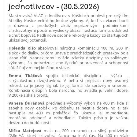
jednotlivcov - (30.5.2026)
Majstrovstvá VsAZ jednotlivcov v Košiciach priniesli pre celý tím
Atletiky Košice veľmi hodnotné výkony. Aj keď sa viacerí borili
s únavou z predošlých akcií, nepriaznivými podmienkami
či zdravotnými pocitmi, výsledky ukázali rastúcu formu, odolnosť
a chuť bojovať. Padli nové osobné rekordy a každý zo štartujúcich
ukázal svoj potenciál.
Holenda Rišo
absolvoval náročnú kombináciu 100 m, 200 m
a skok do diaľky, pričom únava z predchádzajúcich pretekov bola
jasne cítiť. Napriek tomu zvládol všetky disciplíny so solídnymi
výkonmi, čo potvrdzuje jeho fyzickú pripravenosť a schopnosť
súťažiť aj v menej ideálnom stave.
Emma Tkáčová
spojila technickú disciplínu – výšku –
s rýchlostnou dvojstovkou. V behu si pripísala nový osobný
rekord, čo je jasný signál, že jej forma ide správnym smerom.
Kombinácia disciplín bola náročná, no zvládla ju veľmi dobre.
V 200ke získala bronz.
Vanesa Ďuránová
predviedla výborný výkon na 400 m, kde si
zabehla nový osobák. Po dobehu sa necítila dobre, no aj tak
nastúpila na 400 m prekážok, čo ukazuje jej mimoriadnu
mentálnu odolnosť a odhodlanie. Takýto prístup je veľkou
devízou do budúcnosti.
Miška Matejová
mala na 200 m smolu na silný protivietor
(2,8m/s), ktorý jej zobral šancu na lepší čas. Na 400 m však