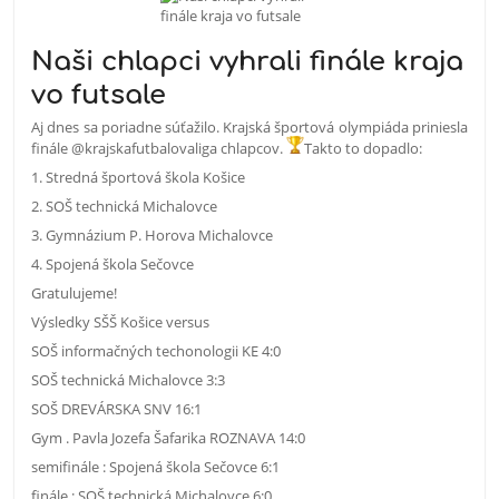
Naši chlapci vyhrali finále kraja
vo futsale
Aj dnes sa poriadne súťažilo. Krajská športová olympiáda priniesla
finále @krajskafutbalovaliga chlapcov.
Takto to dopadlo:
1. Stredná športová škola Košice
2. SOŠ technická Michalovce
3. Gymnázium P. Horova Michalovce
4. Spojená škola Sečovce
Gratulujeme!
Výsledky SŠŠ Košice versus
SOŠ informa
č
ných techonologii KE 4:0
SOŠ technická Michalovce 3:3
SOŠ DREVÁRSKA SNV 16:1
Gym . Pavla Jozefa Šafarika ROZNAVA 14:0
semifinále : Spojená škola Se
č
ovce 6:1
finále : SOŠ technická Michalovce 6:0