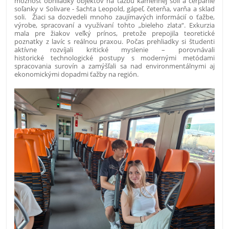
možnosť obhliadky objektov na ťažbu kamennej soli a čerpanie
soľanky v Solivare - šachta Leopold, gápeľ, četerňa, varňa a sklad
soli. Žiaci sa dozvedeli mnoho zaujímavých informácií o ťažbe,
výrobe, spracovaní a využívaní tohto „bieleho zlata“. Exkurzia
mala pre žiakov veľký prínos, pretože prepojila teoretické
poznatky z lavíc s reálnou praxou. Počas prehliadky si študenti
aktívne rozvíjali kritické myslenie – porovnávali
historické technologické postupy s modernými metódami
spracovania surovín a zamýšľali sa nad environmentálnymi aj
ekonomickými dopadmi ťažby na región.