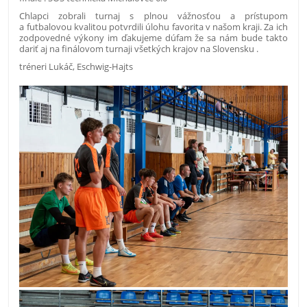
Chlapci zobrali turnaj s plnou vážnos
ť
ou a prístupom
a futbalovou kvalitou potvrdili úlohu favorita v našom kraji. Za ich
zodpovedné výkony im
ď
akujeme dúfam že sa nám bude takto
dari
ť
aj na finálovom turnaji všetkých krajov na Slovensku .
tréneri Luká
č
, Eschwig-Hajts