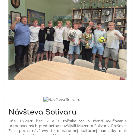
Návšteva Solivaru
Dňa 3.6.2026 žiaci 2. a 3. ročníka SŠŠ v rámci vyučovania
prírodovedných predmetov navštívili Múzeum Solivar v Prešove.
Žiaci počas návštevy tejto národnej kultúrnej pamiatky mali