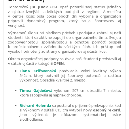
Tohtoročný
JBL JUMP FEST
opäť potvrdil svoj status jedného
z najatraktívnejších atletických podujatí v regióne. Atmosféra
v centre Košíc bola počas oboch dní výborná a organizátori
pripravili dynamický program, ktorý zaujal športovcov aj
verejnosť.
Významnú úlohu pri hladkom priebehu podujatia zohrali aj naši
študenti, ktorí sa aktívne zapojili do organizačného tímu. Svojou
zodpovednosťou, spoľahlivosťou a ochotou pomôcť prispeli
k profesionálnemu zvládnutiu všetkých úloh. Ich prístup bol
vysoko hodnotený zo strany organizátorov aj účastníkov.
Okrem organizačnej podpory sa dvaja naši študenti predstavili aj
v súťažnej časti v kategórii
OPEN
.
Liana
Križovenská
predviedla veľmi kvalitný výkon
542cm, ktorý potvrdil jej športový potenciál a rastúcu
výkonnosť. Obsadila kvalitné 2. miesto.
Tímea Gajdošová
výkonom 507 cm obsadila 7. miesto,
ktorá zabojovala aj napriek chorobe.
Richard Holenda
sa postaral o príjemné prekvapenie, keď
si výkonom v súťaži 615 cm vytvoril nový
osobný rekord
.
Jeho výsledok je dôkazom systematickej práce
a odhodlania.