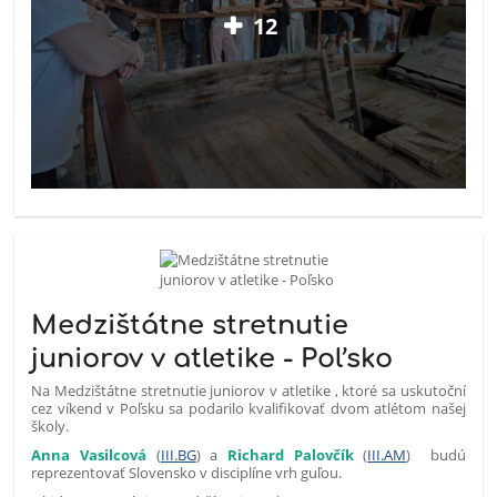
12
Medzištátne stretnutie
juniorov v atletike - Poľsko
Na Medzištátne stretnutie juniorov v atletike , ktoré sa uskutoční
cez víkend v Poľsku sa podarilo kvalifikovať dvom atlétom našej
školy.
Anna Vasilcová
(
III.BG
) a
Richard Palovčík
(
III.AM
) budú
reprezentovať Slovensko v disciplíne vrh guľou.