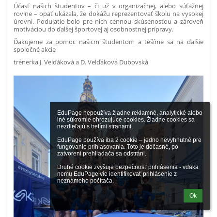
Účasť našich študentov – či už v organizačnej, alebo súťažnej
rovine – opäť ukázala, že dokážu reprezentovať školu na vysokej
úrovni. Podujatie bolo pre nich cennou skúsenosťou a zároveň
motiváciou do ďalšej športovej aj osobnostnej prípravy.
Ďakujeme za pomoc našicm študentom a tešíme sa na ďalšie
spoločné akcie
trénerka J. Velďáková a D. Velďáková Dubovská
EduPage nepoužíva žiadne reklamné, analytické alebo 
iné súkromie ohrozujúce cookies. Žiadne cookies sa 
nezdieľajú s tretími stranami.

EduPage používa iba 2 cookie – jedno nevyhnutné pre 
fungovanie prihlasovania. Toto je dočasné, po 
zatvorení prehliadača sa odstráni.

Druhé cookie zvyšuje bezpečnosť prihlásenia - vďaka 
nemu EduPage vie identifikovať prihlásenie z 
neznámeho počítača.
Ok