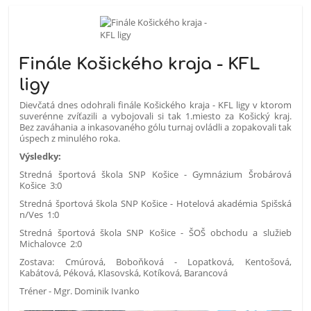
Finále Košického kraja - KFL
ligy
Dievčatá dnes odohrali finále Košického kraja - KFL ligy v ktorom
suverénne zvíťazili a vybojovali si tak 1.miesto za Košický kraj.
Bez zaváhania a inkasovaného gólu turnaj ovládli a zopakovali tak
úspech z minulého roka.
Výsledky:
Stredná športová škola SNP Košice - Gymnázium Šrobárová
Košice 3:0
Stredná športová škola SNP Košice - Hotelová akadémia Spišská
n/Ves 1:0
Stredná športová škola SNP Košice - ŠOŠ obchodu a služieb
Michalovce 2:0
Zostava: Cmúrová, Boboňková - Lopatková, Kentošová,
Kabátová, Péková, Klasovská, Kotíková, Barancová
Tréner - Mgr. Dominik Ivanko