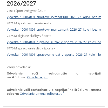
2026/2027
7451 J športové gymnázium -
Vyveska_100014891_sportove_gymnazium_2026_27_kolo1_bez_mena.
7471 M športový manažment -
Vyveska_100014891_sportovy_manazment_2026_27_kolo1_bez_mena.
7475 M digiálne služby v športe -
Vyveska_100014891_digitalne_sluzby_v_sporte_2026_27_kolo1_bez_m
7476 M spracovanie dát v športe -
Vyveska_100014891_spracovanie_dat_v_sporte_2026_27_kolo1_bez_m
Vzory odvolania:
Odvolanie voči rozhodnutiu o neprijatí
na štúdium:
Odvolanie.pdf
Odvolanie voči rozhodnutiu o neprijatí na štúdium - zmena
odboru:
Odvolanie_zmena_odboru.pdf