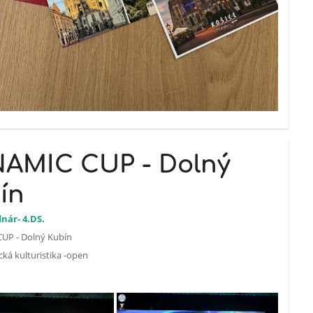
AMIC CUP - Dolný
ín
nár- 4.DS.
UP - Dolný Kubín
ická kulturistika -open