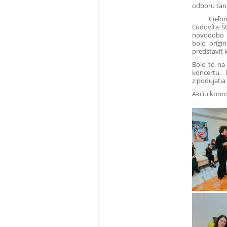
odboru tane
Cieľom po
Ľudovíta Št
novodobo n
bolo origi
predstaviť 
Bolo to na
koncertu, 
z podujatia
Akciu koord