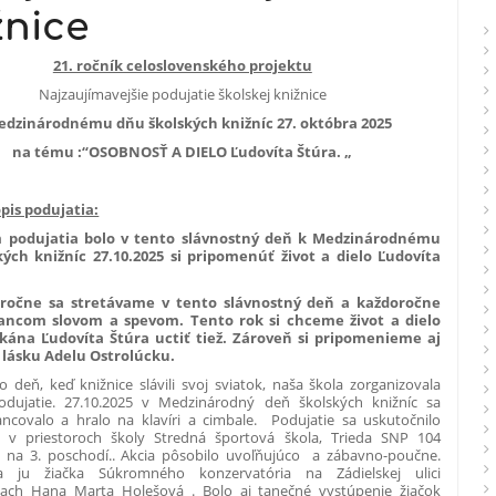
žnice
21. ročník celoslovenského projektu
Najzaujímavejšie podujatie školskej knižnice
edzinárodnému dňu školských knižníc 27. októbra 2025
na tému :“OSOBNOSŤ A DIELO Ľudovíta Štúra. „
pis podujatia:
odujatia bolo v tento slávnostný deň k Medzinárodnému
ých knižníc 27.10.2025 si pripomenúť život a dielo Ľudovíta
ne sa stretávame v tento slávnostný deň a každoročne
tancom slovom a spevom. Tento rok si chceme život a dielo
kána Ľudovíta Štúra uctiť tiež. Zároveň si pripomenieme aj
 lásku Adelu Ostrolúcku.
ň, keď knižnice slávili svoj sviatok, naša škola zorganizovala
dujatie. 27.10.2025 v Medzinárodný deň školských knižníc sa
tancovalo a hralo na klavíri a cimbale. Podujatie sa uskutočnilo
 v priestoroch školy Stredná športová škola, Trieda SNP 104
h na 3. poschodí.. Akcia pôsobilo uvoľňujúco a zábavno-poučne.
a ju žiačka Súkromného konzervatória na Zádielskej ulici
iach Hana Marta Holešová . Bolo aj tanečné vystúpenie žiačok