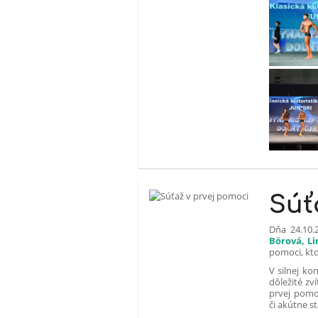
Súť
Dňa 24.10.
Börová, Li
pomoci, kto
V silnej ko
dôležité zví
prvej pomoc
či akútne s