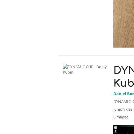
DYN
Kub
Daniel Bod
DYNAMIC C
Juniori klas
6.miesto