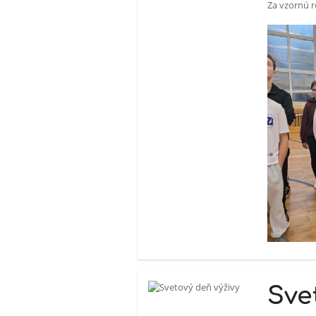
Za vzornú 
Sve