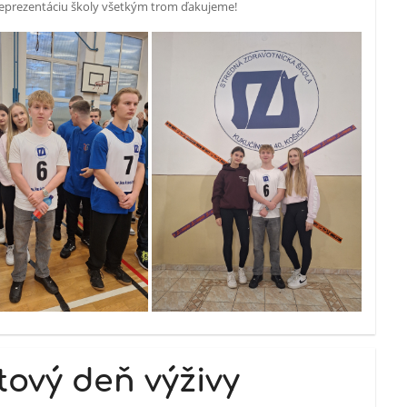
reprezentáciu školy všetkým trom ďakujeme!
tový deň výživy