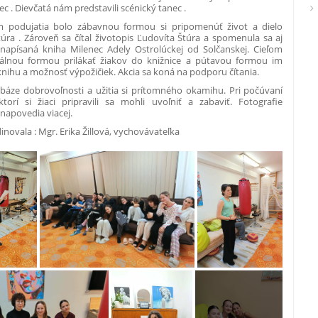
c . Dievčatá nám predstavili scénický tanec .
dujatia bolo zábavnou formou si pripomenúť život a dielo
úra . Zároveň sa čítal životopis Ľudovíta Štúra a spomenula sa aj
apísaná kniha Milenec Adely Ostrolúckej od Solčanskej. Cieľom
nálnou formou prilákať žiakov do knižnice a pútavou formou im
knihu a možnosť výpožičiek. Akcia sa koná na podporu čítania.
 báze dobrovoľnosti a užitia si prítomného okamihu. Pri počúvaní
ktorí si žiaci pripravili sa mohli uvoľniť a zabaviť. Fotografie
 napovedia viacej.
inovala : Mgr. Erika Žillová, vychovávateľka