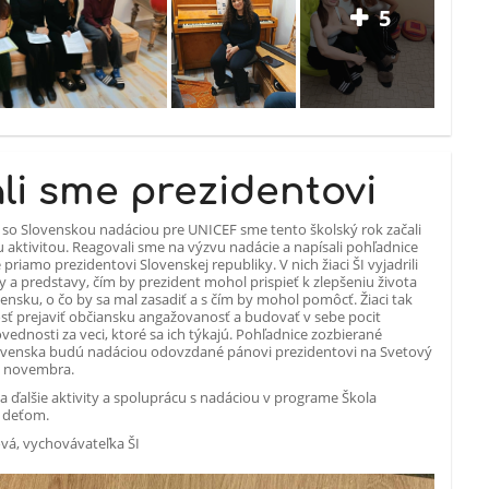
5
ali sme prezidentovi
so Slovenskou nadáciou pre UNICEF sme tento školský rok začali
 aktivitou. Reagovali sme na výzvu nadácie a napísali pohľadnice
priamo prezidentovi Slovenskej republiky. V nich žiaci ŠI vyjadrili
y a predstavy, čím by prezident mohol prispieť k zlepšeniu života
vensku, o čo by sa mal zasadiť a s čím by mohol pomôcť. Žiaci tak
ť prejaviť občiansku angažovanosť a budovať v sebe pocit
ednosti za veci, ktoré sa ich týkajú. Pohľadnice zozbierané
lovenska budú nadáciou odovzdané pánovi prezidentovi na Svetový
. novembra.
a ďalšie aktivity a spoluprácu s nadáciou v programe Škola
k deťom.
ová, vychovávateľka ŠI