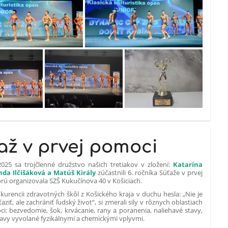
až v prvej pomoci
2025 sa trojčlenné družstvo našich tretiakov v zložení:
Katarína
nda Ilčišáková a Matúš Király
zúčastnili 6. ročníka Súťaže v prvej
rú organizovala SZŠ Kukučínova 40 v Košiciach.
nkurencii zdravotných škôl z Košického kraja v duchu hesla: „Nie je
ťaziť, ale zachrániť ľudský život“, si zmerali sily v rôznych oblastiach
i: bezvedomie, šok, krvácanie, rany a poranenia, naliehavé stavy,
tavy vyvolané fyzikálnymi a chemickými vplyvmi.