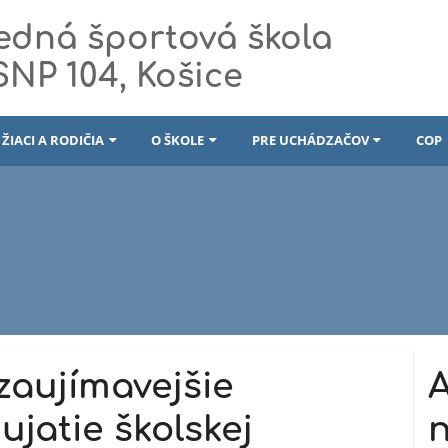
edná športová škola
 SNP 104, Košice
ŽIACI A RODIČIA
O ŠKOLE
PRE UCHÁDZAČOV
COP
zaujímavejšie
A
ujatie školskej
n