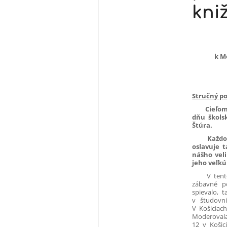
kni
k M
Stručný po
Cieľom p
dňu školsk
Štúra.
Každoroč
oslavuje 
nášho veli
jeho veľkú
V tento de
zábavné po
spievalo, 
v študovni
V Košiciac
Moderoval
12 v Košic