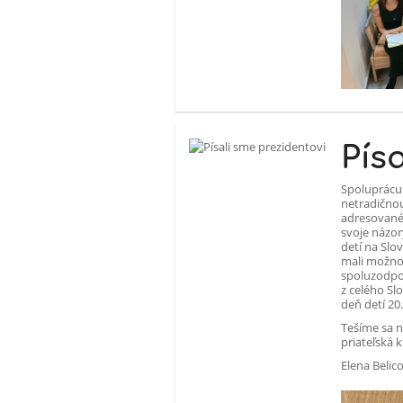
Pís
Spoluprácu 
netradičnou
adresované 
svoje názor
detí na Slo
mali možnos
spoluzodpov
z celého S
deň detí 20
Tešíme sa n
priateľská 
Elena Belic