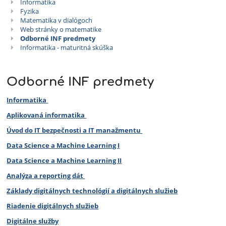
Matematika
Informatika
Fyzika
-
Matematika v dialógoch
Web stránky o matematike
Informatika
Odborné INF predmety
Informatika - maturitná skúška
-
Fyzika
Odborné INF predmety
Informatika
Aplikovaná informatika
Úvod do IT bezpečnosti a IT manažmentu
Data Science a Machine Learning I
Data Science a Machine Learning II
Analýza a reporting dát
Základy digitálnych technológií a digitálnych služieb
Riadenie digitálnych služieb
Digitálne služby