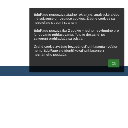
EduPage nepoužíva žiadne reklamné, analytické alebo 
iné súkromie ohrozujúce cookies. Žiadne cookies sa 
nezdieľajú s tretími stranami.

EduPage používa iba 2 cookie – jedno nevyhnutné pre 
fungovanie prihlasovania. Toto je dočasné, po 
zatvorení prehliadača sa odstráni.

Druhé cookie zvyšuje bezpečnosť prihlásenia - vďaka 
nemu EduPage vie identifikovať prihlásenie z 
neznámeho počítača.
Ok
Odkazy
Správca obsahu
Technická podpora
Vyhlásenie o prístupnosti
Právne informácie