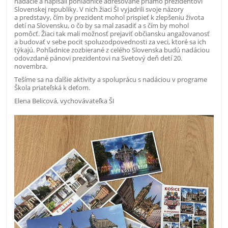
nadácie a napísali pohľadnice adresované priamo prezidentovi
Slovenskej republiky. V nich žiaci ŠI vyjadrili svoje názory
a predstavy, čím by prezident mohol prispieť k zlepšeniu života
detí na Slovensku, o čo by sa mal zasadiť a s čím by mohol
pomôcť. Žiaci tak mali možnosť prejaviť občiansku angažovanosť
a budovať v sebe pocit spoluzodpovednosti za veci, ktoré sa ich
týkajú. Pohľadnice zozbierané z celého Slovenska budú nadáciou
odovzdané pánovi prezidentovi na Svetový deň detí 20.
novembra.
Tešíme sa na ďalšie aktivity a spoluprácu s nadáciou v programe
Škola priateľská k deťom.
Elena Belicová, vychovávateľka ŠI