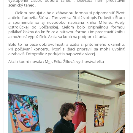
vystúpenie žiačok odboru tanec . Dievčatá nám predstavili
scénický tanec .
Cieľom podujatia bolo zábavnou formou si pripomenúť život
a dielo Ľudovíta Štúra . Zároveň sa čítal životopis Ľudovíta Štúra
a spomenula sa aj novodobo napísaná kniha Milenec Adely
Ostrolúckej od Solčanskej. Cieľom bolo originálnou formou
prilákať žiakov do knižnice a pútavou formou im predstaviť knihu
a možnosť výpožičiek. Akcia sa koná na podporu čítania.
Bolo to na báze dobrovoľnosti a užitia si prítomného okamihu.
Pri počúvaní koncertu, ktorí si žiaci pripravili sa mohli uvoľniť
a zabaviť. Fotografie z podujatia napovedia viacej.
Akciu koordinovala : Mgr. Erika Žillová, vychovávateľka