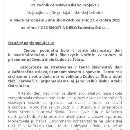
21. ročník celoslovenského projektu
Najzaujímavejšie podujatie školskej knižnice
k Medzinárodnému dňu školských knižníc 27. októbra 2025
na tému :“OSOBNOSŤ A DIELO Ľudovíta Štúra. „
Stručný popis podujatia:
Cieľom podujatia bolo v tento slávnostný deň
k Medzinárodnému dňu školských knižníc 27.10.2025 si
pripomenúť život a dielo Ľudovíta Štúra.
Každoročne sa stretávame v tento slávnostný deň
a každoročne oslavuje tancom slovom a spevom. Tento rok
si chceme život a dielo nášho velikána Ľudovíta Štúra uctiť
tiež. Zároveň si pripomenieme aj jeho veľkú lásku Adelu
Ostrolúcku.
V tento deň, keď knižnice slávili svoj sviatok, naša škola
zorganizovala zábavné podujatie. 27.10.2025 v Medzinárodný deň
školských knižníc sa spievalo, tancovalo a hralo na klavíri
a cimbale. Podujatie sa uskutočnilo v študovni v priestoroch
školy Stredná športová škola, Trieda SNP 104 V Košiciach
na 3. poschodí.. Akcia pôsobilo uvoľňujúco a zábavno-poučne.
Moderovala ju žiačka Súkromného konzervatória na Zádielskej
ulici 12 v Košiciach Hana Marta Holešová . Bolo aj tanečné