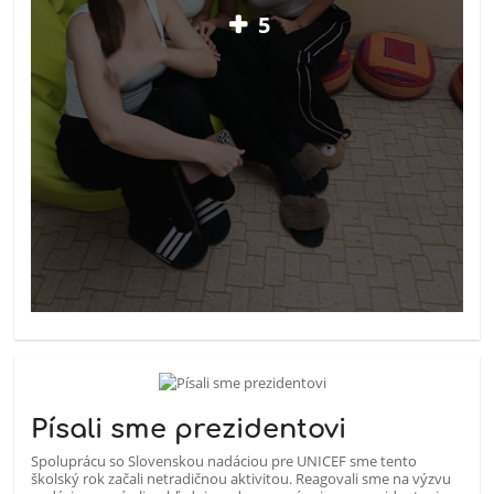
5
Písali sme prezidentovi
Spoluprácu so Slovenskou nadáciou pre UNICEF sme tento
školský rok začali netradičnou aktivitou. Reagovali sme na výzvu