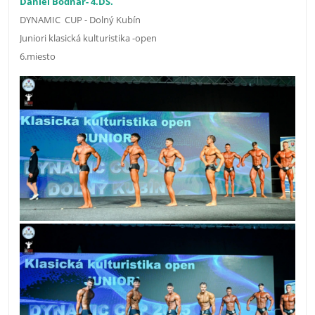
Daniel Bodnár- 4.DS.
DYNAMIC CUP - Dolný Kubín
Juniori klasická kulturistika -open
6.miesto