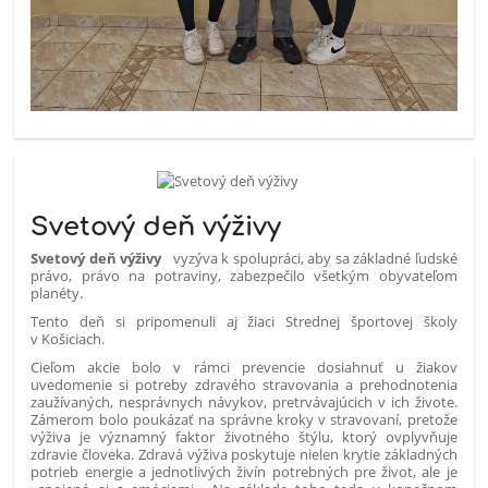
Svetový deň výživy
Svetový
deň výživy
vyzýva k spolupráci, aby sa základné ľudské
právo, právo na potraviny, zabezpečilo všetkým obyvateľom
planéty.
Tento deň si pripomenuli aj žiaci Strednej športovej školy
v Košiciach.
Cieľom akcie bolo v rámci prevencie dosiahnuť u žiakov
uvedomenie si potreby zdravého stravovania a prehodnotenia
zaužívaných, nesprávnych návykov, pretrvávajúcich v ich živote.
Zámerom bolo poukázať na správne kroky v stravovaní, pretože
výživa je významný faktor životného štýlu, ktorý ovplyvňuje
zdravie človeka. Zdravá výživa poskytuje nielen krytie základných
potrieb energie a jednotlivých živín potrebných pre život, ale je