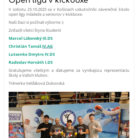
Open liga v kickboxe
V sobotu 25.10.2025 sa v Košiciach uskutočnilo záverečné 3.kolo
open ligy mládeže a seniorov v kickboxe.
Naši žiaci si počínali výborne :)
Zvíťazili všetci štyria študenti
Marcel Lábovský III.DS
Christián Tamáš
IV.AG
Lutsenko Dmytro IV.DS
Radoslav Horváth I.DS
Gratulujeme všetkým a ďakujeme za vynikajúcu reprezentáciu
školy a Vašich klubov.
Trénerka Velďáková Dubovská