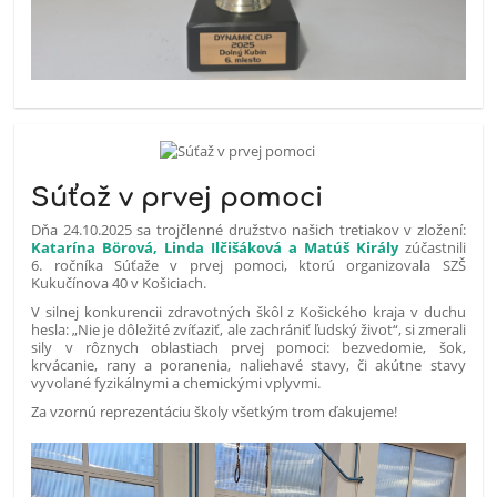
Súťaž v prvej pomoci
Dňa 24.10.2025 sa trojčlenné družstvo našich tretiakov v zložení:
Katarína Börová, Linda Ilčišáková a Matúš Király
zúčastnili
6. ročníka Súťaže v prvej pomoci, ktorú organizovala SZŠ
Kukučínova 40 v Košiciach.
V silnej konkurencii zdravotných škôl z Košického kraja v duchu
hesla: „Nie je dôležité zvíťaziť, ale zachrániť ľudský život“, si zmerali
sily v rôznych oblastiach prvej pomoci: bezvedomie, šok,
krvácanie, rany a poranenia, naliehavé stavy, či akútne stavy
vyvolané fyzikálnymi a chemickými vplyvmi.
Za vzornú reprezentáciu školy všetkým trom ďakujeme!