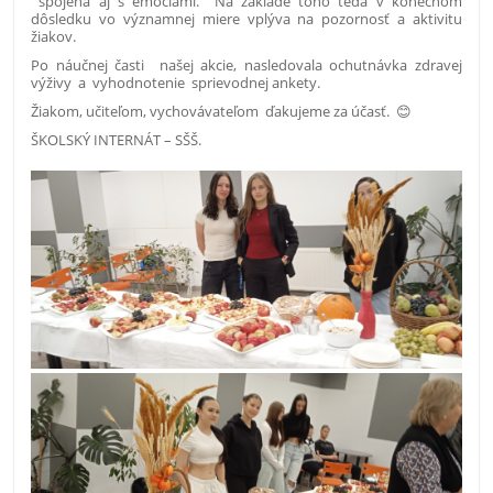
spojená aj s emóciami. Na základe toho teda v konečnom
dôsledku vo významnej miere vplýva na pozornosť a aktivitu
žiakov.
Po náučnej časti našej akcie, nasledovala ochutnávka zdravej
výživy a vyhodnotenie sprievodnej ankety.
Žiakom, učiteľom, vychovávateľom ďakujeme za účasť. 😊
ŠKOLSKÝ INTERNÁT – SŠŠ.