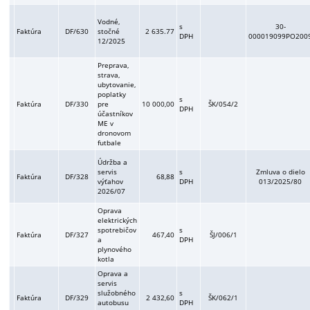
Vodné,
s
30-
Faktúra
DF/630
stočné
2 635.77
DPH
000019099PO200
12/2025
Preprava,
strava,
ubytovanie,
poplatky
s
Faktúra
DF/330
pre
10 000,00
ŠK/054/2
DPH
účastníkov
ME v
dronovom
futbale
Údržba a
servis
s
Zmluva o dielo
Faktúra
DF/328
68,88
výťahov
DPH
013/2025/80
2026/07
Oprava
elektrických
spotrebičov
s
Faktúra
DF/327
467,40
ŠJ/006/1
a
DPH
plynového
kotla
Oprava a
servis
služobného
s
Faktúra
DF/329
2 432,60
ŠK/062/1
autobusu
DPH