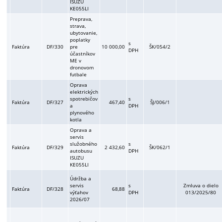
ISUZU
KE055LI
Preprava,
strava,
ubytovanie,
poplatky
s
Faktúra
DF/330
pre
10 000,00
ŠK/054/2
DPH
účastníkov
ME v
dronovom
futbale
Oprava
elektrických
spotrebičov
s
Faktúra
DF/327
467,40
ŠJ/006/1
a
DPH
plynového
kotla
Oprava a
servis
služobného
s
Faktúra
DF/329
2 432,60
ŠK/062/1
autobusu
DPH
ISUZU
KE055LI
Údržba a
servis
s
Zmluva o dielo
Faktúra
DF/328
68,88
výťahov
DPH
013/2025/80
2026/07