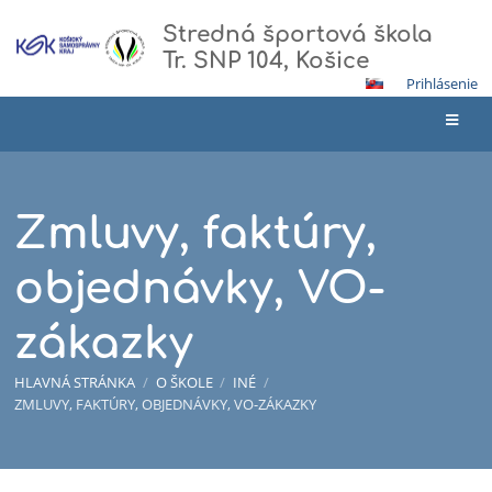
Stredná športová škola
Tr. SNP 104, Košice
Prihlásenie
Zmluvy, faktúry,
objednávky, VO-
zákazky
HLAVNÁ STRÁNKA
/
O ŠKOLE
/
INÉ
/
ZMLUVY, FAKTÚRY, OBJEDNÁVKY, VO-ZÁKAZKY