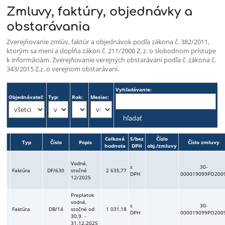
Zmluvy, faktúry, objednávky a
Zmluvy,
obstarávania
faktúry,
Zverejňovanie zmlúv, faktúr a objednávok podľa zákona č. 382/2011,
objednávky,
ktorým sa mení a dopĺňa zákon č. 211/2000 Z. z. o slobodnom prístupe
VO-
k informáciám. Zverejňovanie verejných obstarávaní podľa č. zákona č.
343/2015 Z.z. o verejnom obstarávaní.
zákazky
Vyhľadávanie:
Objednávateľ:
Typ:
Rok:
Mesiac:
Celková
S/bez
Číslo
Typ
Číslo
Popis
Číslo zmluvy
hodnota
DPH
obj./zmluvy
Vodné,
s
30-
Faktúra
DF/630
stočné
2 635,77
DPH
000019099PO200
12/2025
Preplatok
vodné,
s
30-
Faktúra
DB/14
stočné od
1 031,18
DPH
000019099PO200
30.9. -
31.12.2025