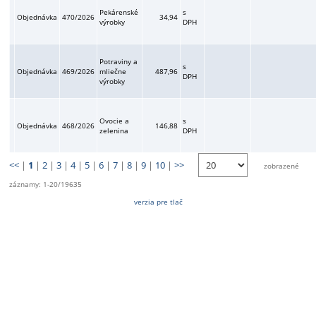
Pekárenské
s
Objednávka
470/2026
34,94
výrobky
DPH
Potraviny a
s
Objednávka
469/2026
mliečne
487,96
DPH
výrobky
Ovocie a
s
Objednávka
468/2026
146,88
zelenina
DPH
<<
|
1
|
2
|
3
|
4
|
5
|
6
|
7
|
8
|
9
|
10
|
>>
zobrazené
záznamy: 1-20/19635
verzia pre tlač