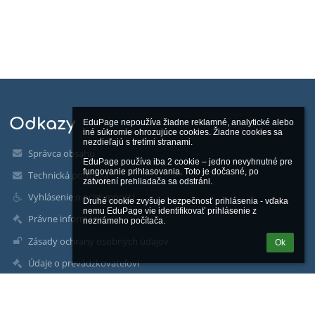
Odkazy
EduPage nepoužíva žiadne reklamné, analytické alebo 
iné súkromie ohrozujúce cookies. Žiadne cookies sa 
nezdieľajú s tretími stranami.

Správca obsahu
EduPage používa iba 2 cookie – jedno nevyhnutné pre 
fungovanie prihlasovania. Toto je dočasné, po 
Technická podpora
zatvorení prehliadača sa odstráni.

Vyhlásenie o prístupnosti
Druhé cookie zvyšuje bezpečnosť prihlásenia - vďaka 
nemu EduPage vie identifikovať prihlásenie z 
Právne informácie
neznámeho počítača.
Zásady ochrany osobných údajov
Ok
Údaje o prevádzkovateľovi
Mapa stránok
Facebook