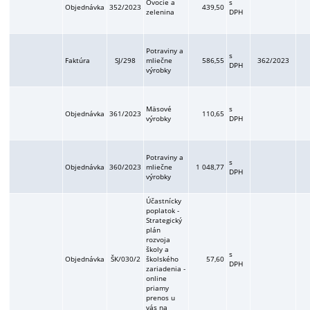
Ovocie a
s
Objednávka
352/2023
439,50
zelenina
DPH
Potraviny a
s
Faktúra
SJ/298
mliečne
586,55
362/2023
DPH
výrobky
Mäsové
s
Objednávka
361/2023
110,65
výrobky
DPH
Potraviny a
s
Objednávka
360/2023
mliečne
1 048,77
DPH
výrobky
Účastnícky
poplatok -
Strategický
plán
rozvoja
školy a
s
Objednávka
ŠK/030/2
školského
57,60
DPH
zariadenia -
online
priamy
prenos u
vás na