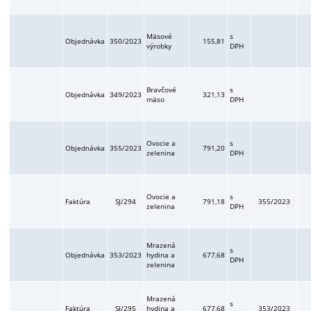
Mäsové
s
Objednávka
350/2023
155,81
výrobky
DPH
Bravčové
s
Objednávka
349/2023
321,13
mäso
DPH
Ovocie a
s
Objednávka
355/2023
791,20
zelenina
DPH
Ovocie a
s
Faktúra
SJ/294
791,18
355/2023
zelenina
DPH
Mrazená
s
Objednávka
353/2023
hydina a
677,68
DPH
zelenina
Mrazená
s
Faktúra
SJ/295
hydina a
677,68
353/2023