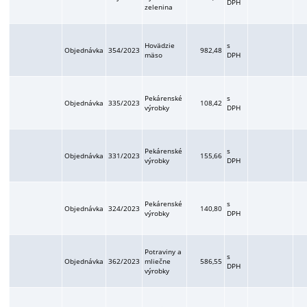
DPH
zelenina
Hovädzie
s
Objednávka
354/2023
982,48
mäso
DPH
Pekárenské
s
Objednávka
335/2023
108,42
výrobky
DPH
Pekárenské
s
Objednávka
331/2023
155,66
výrobky
DPH
Pekárenské
s
Objednávka
324/2023
140,80
výrobky
DPH
Potraviny a
s
Objednávka
362/2023
mliečne
586,55
DPH
výrobky