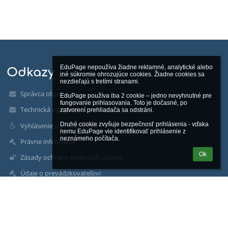
EduPage nepoužíva žiadne reklamné, analytické alebo 
Odkazy
iné súkromie ohrozujúce cookies. Žiadne cookies sa 
nezdieľajú s tretími stranami.

Správca obsahu
EduPage používa iba 2 cookie – jedno nevyhnutné pre 
fungovanie prihlasovania. Toto je dočasné, po 
Technická podpora
zatvorení prehliadača sa odstráni.

Druhé cookie zvyšuje bezpečnosť prihlásenia - vďaka 
Vyhlásenie o prístupnosti
nemu EduPage vie identifikovať prihlásenie z 
neznámeho počítača.
Právne informácie
Ok
Zásady ochrany osobných údajov
Údaje o prevádzkovateľovi
Mapa stránok
Facebook
Priestory školy - Google