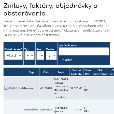
Zmluvy, faktúry, objednávky a
Zmluvy,
obstarávania
faktúry,
Zverejňovanie zmlúv, faktúr a objednávok podľa zákona č. 382/2011,
objednávky,
ktorým sa mení a dopĺňa zákon č. 211/2000 Z. z. o slobodnom prístupe
VO-
k informáciám. Zverejňovanie verejných obstarávaní podľa č. zákona č.
343/2015 Z.z. o verejnom obstarávaní.
zákazky
Vyhľadávanie:
Objednávateľ:
Typ:
Rok:
Mesiac:
Celková
S/bez
Číslo
Čí
Typ
Číslo
Popis
hodnota
DPH
obj./zmluvy
zm
ZoD 1/2018
- oprava
trafostanice
s
Zmluva
441/2018
32 983.43
MTS 9436 a
DPH
VN
rozvodne
Pekárenské
s
Objednávka
320/2023
117,54
výrobky
DPH