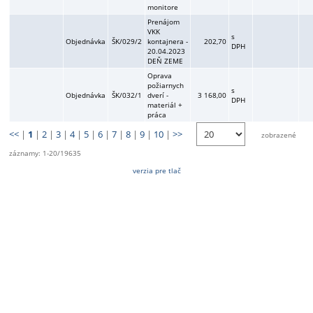
monitore
Prenájom
VKK
s
Objednávka
ŠK/029/2
kontajnera -
202,70
DPH
20.04.2023
DEŇ ZEME
Oprava
požiarnych
s
Objednávka
ŠK/032/1
dverí -
3 168,00
DPH
materiál +
práca
<<
|
1
|
2
|
3
|
4
|
5
|
6
|
7
|
8
|
9
|
10
|
>>
zobrazené
záznamy: 1-20/19635
verzia pre tlač