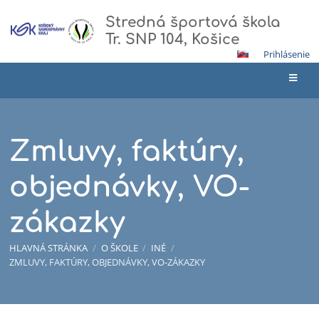
Stredná športová škola
Tr. SNP 104, Košice
Prihlásenie
Zmluvy, faktúry,
objednávky, VO-
zákazky
HLAVNÁ STRÁNKA
/
O ŠKOLE
/
INÉ
/
ZMLUVY, FAKTÚRY, OBJEDNÁVKY, VO-ZÁKAZKY